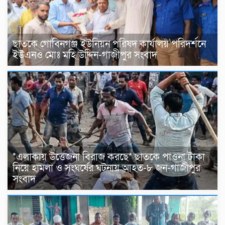
ছাতকে গোবিনগঞ্জ ইউনিয়ন পরিষদ কার্যালয় পরিদর্শনে
ইউএনও মোঃ মহি উদ্দিন-গাজীপুর সংবাদ
*এলাকায় উত্তেজনা বিরাজ করছে* ছাতকে পাওনা টাকা
নিয়ে হামলা ও সংঘর্ষের ঘটনায় আহত-৮ জন-গাজীপুর
সংবাদ