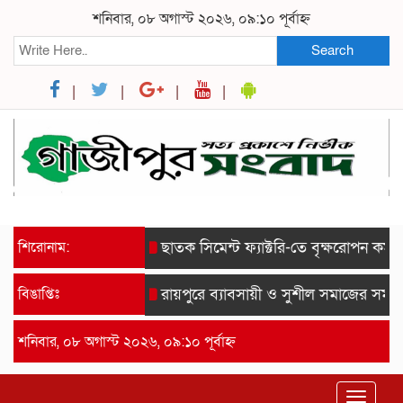
শনিবার, ০৮ অগাস্ট ২০২৬, ০৯:১০ পূর্বাহ্ন
Search
শিরোনাম:
ছাতক সিমেন্ট ফ্যাক্টরি-তে বৃক্ষরোপন কর্মসূচী
বিঙাপ্তিঃ
রায়পুরে ব্যাবসায়ী ও সুশীল সমাজের সম্মানে 
শনিবার, ০৮ অগাস্ট ২০২৬, ০৯:১০ পূর্বাহ্ন
Toggle