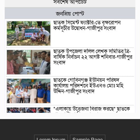
সর্বশেষ আপডেট
জনপ্রিয় পোস্ট
ছাতক সিমেন্ট ফ্যাক্টরি-তে বৃক্ষরোপন
কর্মসূচীর উদ্বোধন-গাজীপুর সংবাদ
ছাতক উপজেলা দলিল লেখক সমিতির ত্রি-
বার্ষিক নির্বাচন ২২ আগষ্ট শনিবার-গাজীপুর
সংবাদ
ছাতকে গোবিনগঞ্জ ইউনিয়ন পরিষদ
কার্যালয় পরিদর্শনে ইউএনও মোঃ মহি
উদ্দিন-গাজীপুর সংবাদ
*এলাকায় উত্তেজনা বিরাজ করছে* ছাতকে
পাওনা টাকা নিয়ে হামলা ও সংঘর্ষের
ঘটনায় আহত-৮ জন-গাজীপুর সংবাদ
ছাতকে আলীগঞ্জ বাজারে সাবেক মেম্বার