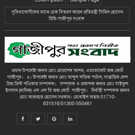
Lorem Ipsum
Sample Page
আব্দুন নুরের উপর সন্ত্রাসী হামলায় প্রতিবাদ
সভা-গাজীপুর সংবাদ
সুবিধাভোগীদের মাঝে চেক বিতরণ করেন প্রতিমন্ত্রী সিমিন হোসেন
রিমি-গাজীপুর সংবাদ
জুলাই গন-অভ্যুত্থান দিবস উপলক্ষে
চিত্রাঙ্কন প্রতিযোগিতায় সাংবাদিক কন্যা
নীলা ১ম স্হান করেছে-গাজীপুর সংবাদ
ছাতকে বিদ্যুৎ বিল, লোডশেডিংয়ের
প্রতিবাদে চরবাড়ুকা গ্রামের গ্রাহকদের
প্রতিবাদ ও ক্ষোভ-গাজীপুর সংবাদ
প্রধান উপদেষ্টা জনাব মোঃ মোরশেদ আলম, এডভোকেট জজ কোর্ট
গাজীপুর। ২। উপদেষ্টা জনাব মোঃ আব্দুল লতিফ পাঠান, সাপ্তাহিক দেশ
১২ হাজার টাকার ঋণে ১৩ লাখ টাকার
প্রিয় প্রিন্ট পএিকার সম্পাদক। সম্পাদক ও প্রকাশক জনাব মোঃ সাইফুল
মামলা: সুদের ফাঁদে নীরব নির্যাতনের
ইসলান (মানিক) এল এল বি জজ কোর্ট গাজীপুর। নির্বাহী সম্পাদক জনাব
শিকার, গ্রেপ্তার সুদ ব্যবসায়ী-গাজীপুর
মোঃ আজাহার হোসেন সরকার। মোবাইল নাম্বার 01710-
সংবাদ
831516/01300-550461
দীর্ঘ প্রতীক্ষার অবসান: জুমার নামাজে
মুখরিত রাণীশংকৈল মডেল মসজিদ, শুরু
হলো ইবাদত ও ইসলামী জ্ঞানচর্চার নতুন
অধ্যায়-গাজীপুর সংবাদ