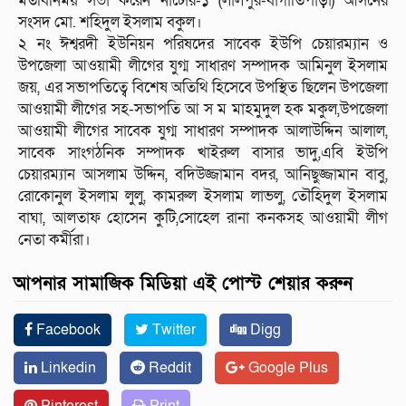
মতবিনিময় সভা করেন নাটোর-১ (লালপুর-বাগাতিপাড়া) আসনের
সংসদ মো. শহিদুল ইসলাম বকুল।
২ নং ঈশ্বরদী ইউনিয়ন পরিষদের সাবেক ইউপি চেয়ারম্যান ও
উপজেলা আওয়ামী লীগের যুগ্ম সাধারণ সম্পাদক আমিনুল ইসলাম
জয়, এর সভাপতিত্বে বিশেষ অতিথি হিসেবে উপস্থিত ছিলেন উপজেলা
আওয়ামী লীগের সহ-সভাপতি আ স ম মাহমুদুল হক মকুল,উপজেলা
আওয়ামী লীগের সাবেক যুগ্ম সাধারণ সম্পাদক আলাউদ্দিন আলাল,
সাবেক সাংগঠনিক সম্পাদক খাইরুল বাসার ভাদু,এবি ইউপি
চেয়ারম্যান আসলাম উদ্দিন, বদিউজ্জামান বদর, আনিছুজ্জামান বাবু,
রোকোনুল ইসলাম লুলু, কামরুল ইসলাম লাভলু, তৌহিদুল ইসলাম
বাঘা, আলতাফ হোসেন কুটি,সোহেল রানা কনকসহ আওয়ামী লীগ
নেতা কর্মীরা।
আপনার সামাজিক মিডিয়া এই পোস্ট শেয়ার করুন
Facebook
Twitter
Digg
Linkedin
Reddit
Google Plus
Pinterest
Print