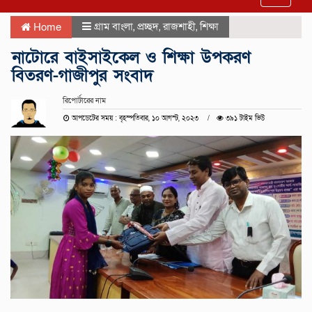
navigat
গ্রাম বাংলা
,
প্রচ্ছদ
,
রাজশাহী
,
শিক্ষা
Home
নাটোরে বাইসাইকেল ও শিক্ষা উপকরণ
বিতরণ-গাজীপুর সংবাদ
রিপোর্টারের নাম
আপডেটের সময় : বৃহস্পতিবার, ১০ আগস্ট, ২০২৩
৩৯১ টাইম ভিউ