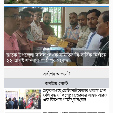
ছাতক উপজেলা দলিল লেখক সমিতির ত্রি-বার্ষিক নির্বাচন
২২ আগষ্ট শনিবার-গাজীপুর সংবাদ
সর্বশেষ আপডেট
জনপ্রিয় পোস্ট
ঠাকুরগাঁওয়ে মোটরসাইকেলের ধাক্কায় প্রাণ
গেল বৃদ্ধ ও কিশোরের,গুরুতর আহত আরও
এক কিশোর-গাজীপুর সংবাদ