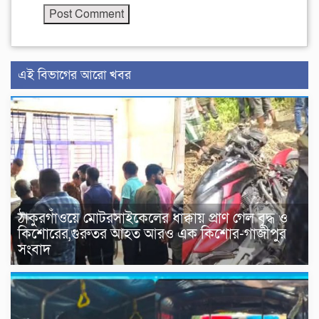
এই বিভাগের আরো খবর
ঠাকুরগাঁওয়ে মোটরসাইকেলের ধাক্কায় প্রাণ গেল বৃদ্ধ ও
কিশোরের,গুরুতর আহত আরও এক কিশোর-গাজীপুর
সংবাদ