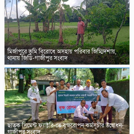
মির্জাপুরে ভূমি বিরোধে অসহায় পরিবার জিম্মিদশায়,
থানায় জিডি-গাজীপুর সংবাদ
ছাতক সিমেন্ট ফ্যাক্টরি-তে বৃক্ষরোপন কর্মসূচীর উদ্বোধন-
গাজীপুর সংবাদ