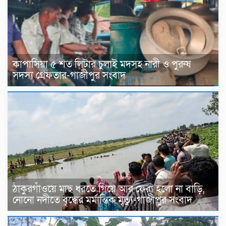
কাপাসিয়া ৫ শত লিটার চুলাই মদসহ নারী ও পুরুষ
সদস্য গ্রেফতার-গাজীপুর সংবাদ
ঠাকুরগাঁওয়ে মাছ ধরতে গিয়ে আর ফেরা হলো না বাড়ি,
নোনো নদীতে বৃদ্ধের মর্মান্তিক মৃত্যু-গাজীপুর সংবাদ