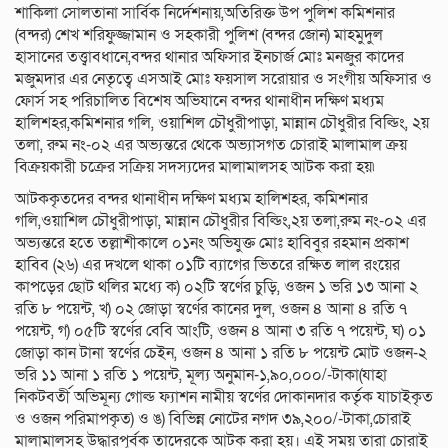
শাকিলা সোলতানা সার্বিক নির্দেশনায়,অতিরিক্ত উপ পুলিশ কমিশনার
(বন্দর) শেখ শরিফুজ্জামান ও সহকারী পুলিশ (বন্দর জোন) মাহমুদুল
হাসানের তত্ত্বাবধানে,বন্দর থানার অফিসার ইনচার্জ মোঃ মনজুর কাদের
মজুমদার এর নেতৃত্বে এসআই মোঃ ফয়সাল সরোয়ার ও সংগীয় অফিসার ও
ফোর্স সহ পরিচালিত বিশেষ অভিযানে বন্দর থানাধীন দক্ষিণ মধ্যম
হালিশহর,কমিশনার গলি, ওয়াশিল চৌধুরীপাড়া, মান্নান চৌধুরীর বিল্ডিং, ২য়
তলা, রুম নং-০২ এর অভ্যন্তরে থেকে অভ্যাসগত চোরাই মালামাল ক্রয়
বিক্রয়কারী চক্রের সক্রিয় সদস্যদের মালামালসহ আটক করা হয়৷
আটককৃতদের বন্দর থানাধীন দক্ষিণ মধ্যম হালিশহর, কমিশনার
গলি,ওয়াশিল চৌধুরীপাড়া, মান্নান চৌধুরীর বিল্ডিং,২য় তলা,রুম নং-০২ এর
অভ্যন্তরে হতে তল্লাশীকালে ০১নং অভিযুক্ত মোঃ হাবিবুর রহমান প্রকাশ
হাবিব (২৬) এর দখলে থাকা ০১টি ব্যাগের ভিতরে রক্ষিত লাল রংয়ের
কাপড়ের ছোট থলির মধ্যে ক) ০২টি স্বর্ণের চুড়ি, ওজন ১ ভরি ১৩ আনা ২
রতি ৮ পয়েন্ট, খ) ০২ জোড়া স্বর্ণের কানের দুল, ওজন ৪ আনা ৪ রতি ৭
পয়েন্ট, গ) ০৫টি স্বর্ণের বেবি আংটি, ওজন ৪ আনা ৩ রতি ৭ পয়েন্ট, ঘ) ০১
জোড়া কান টানা স্বর্ণের চেইন, ওজন ৪ আনা ১ রতি ৮ পয়েন্ট মোট ওজন-২
ভরি ১১ আনা ১ রতি ১ পয়েন্ট, মূল্য অনুমান-১,৯০,০০০/-টাকা(যাহা
নিকটবর্তী অভিমূন্য গোল্ড ফ্যাশন নামীয় স্বর্ণের দোকানদার কর্তৃক যাচাইকৃত
ও ওজন পরিমাপকৃত) ও ঙ) বিভিন্ন নোটের নগদ ৩৯,২০০/-টাকা,চোরাই
মালামালসহ উদ্ধারপূর্বক তাদেরকে আটক করা হয়। এই সময় তারা চোরাই