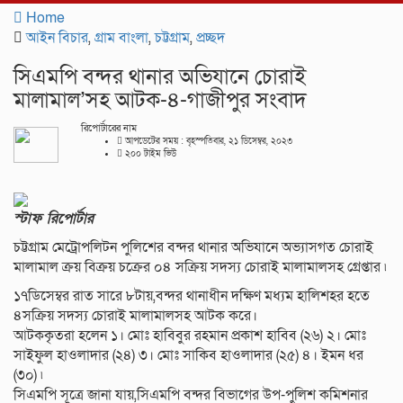
navigat
Home
আইন বিচার
,
গ্রাম বাংলা
,
চট্টগ্রাম
,
প্রচ্ছদ
সিএমপি বন্দর থানার অভিযানে চোরাই
মালামাল’সহ আটক-৪-গাজীপুর সংবাদ
রিপোর্টারের নাম
আপডেটের সময় : বৃহস্পতিবার, ২১ ডিসেম্বর, ২০২৩
২০০ টাইম ভিউ
স্টাফ রিপোর্টার
চট্টগ্রাম মেট্রোপলিটন পুলিশের বন্দর থানার অভিযানে অভ্যাসগত চোরাই
মালামাল ক্রয় বিক্রয় চক্রের ০৪ সক্রিয় সদস্য চোরাই মালামালসহ গ্রেপ্তার ৷
১৭ডিসেম্বর রাত সারে ৮টায়,বন্দর থানাধীন দক্ষিণ মধ্যম হালিশহর হতে
৪সক্রিয় সদস্য চোরাই মালামালসহ আটক করে।
আটককৃতরা হলেন ১। মোঃ হাবিবুর রহমান প্রকাশ হাবিব (২৬) ২। মোঃ
সাইফুল হাওলাদার (২৪) ৩। মোঃ সাকিব হাওলাদার (২৫) ৪। ইমন ধর
(৩০) ৷
সিএমপি সূত্রে জানা যায়,সিএমপি বন্দর বিভাগের উপ-পুলিশ কমিশনার