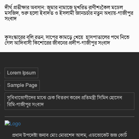
দীর্ঘ প্রতীক্ষার অবসান: জুমার নামাজে মুখরিত রাণীশংকৈল মডেল
মসজিদ, শুরু হলো ইবাদত ও ইসলামী জ্ঞানচর্চার নতুন অধ্যায়-গাজীপুর
সংবাদ
কুসংস্কারের বলি রতন, সাপের কামড়ে খেয়ে হাসপাতালের পথে নিভে
গেল আদিবাসী কিশোরের জীবনের প্রদীপ-গাজীপুর সংবাদ
Lorem Ipsum
Sample Page
সুবিধাভোগীদের মাঝে চেক বিতরণ করেন প্রতিমন্ত্রী সিমিন হোসেন
রিমি-গাজীপুর সংবাদ
প্রধান উপদেষ্টা জনাব মোঃ মোরশেদ আলম, এডভোকেট জজ কোর্ট