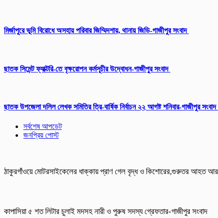
মির্জাপুরে ভূমি বিরোধে অসহায় পরিবার জিম্মিদশায়, থানায় জিডি-গাজীপুর সংবাদ
ছাতক সিমেন্ট ফ্যাক্টরি-তে বৃক্ষরোপন কর্মসূচীর উদ্বোধন-গাজীপুর সংবাদ
ছাতক উপজেলা দলিল লেখক সমিতির ত্রি-বার্ষিক নির্বাচন ২২ আগষ্ট শনিবার-গাজীপুর সংবাদ
সর্বশেষ আপডেট
জনপ্রিয় পোস্ট
ঠাকুরগাঁওয়ে মোটরসাইকেলের ধাক্কায় প্রাণ গেল বৃদ্ধ ও কিশোরের,গুরুতর আহত 
কাপাসিয়া ৫ শত লিটার চুলাই মদসহ নারী ও পুরুষ সদস্য গ্রেফতার-গাজীপুর সংবাদ