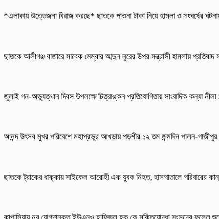
*এলাকায় উত্তেজনা বিরাজ করছে* ছাতকে পাওনা টাকা নিয়ে হামলা ও সংঘর্ষের ঘট
ছাতকে আলীগঞ্জ বাজারে সাবেক মেম্বার আব্দুন নুরের উপর সন্ত্রাসী হামলায় প্রতিবাদ
জুলাই গন-অভ্যুত্থান দিবস উপলক্ষে চিত্রাঙ্কন প্রতিযোগিতায় সাংবাদিক কন্যা নীল
আনন্দ উৎসব মুখর পরিবেশে মহাপ্রভুর আখড়ায় পড়শীর ১২ তম জন্মদিন পালন-গাজীপুর
ছাতকে ট্রাকের ধাক্কায় সাইকেল আরোহী এক যুবক নিহত, হাসপাতালে পরিবারের কান
কাপাসিয়ায় নব যোগদানকৃত ইউএনও হাফিজুল হক কে মুক্তিযোদ্ধা সংসদের ফুলেল শুভ