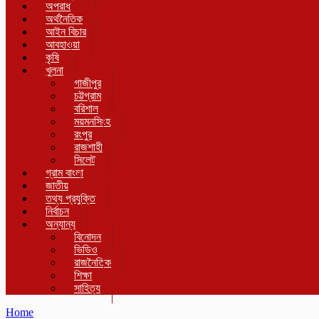
অপরাধ
অর্থনৈতিক
আইন বিচার
আবহাওয়া
কৃষি
খুলনা
গাজীপুর
চট্টগ্রাম
বরিশাল
ময়মনসিংহ
রংপুর
রাজশাহী
সিলেট
গ্রাম বাংলা
জাতীয়
তথ্য প্রযুক্তি
নির্বাচন
অন্যান্য
বিনোদন
ভিডিও
রাজনৈতিক
শিক্ষা
সাহিত্য
Home