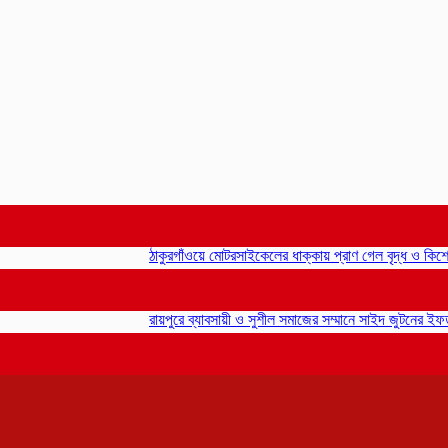
ঠাকুরগাঁওয়ে মোটরসাইকেলের ধাক্কায় প্রাণ গেল বৃদ্ধ ও কিশোরে
রায়পুরে ব্যাবসায়ী ও সুশীল সমাজের সম্মানে সাইদ জুটনের ইফতার মা