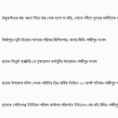
ঠাকুরগাঁওয়ে মাছ ধরতে গিয়ে আর ফেরা হলো না বাড়ি, নোনো নদীতে বৃদ্ধের মর্মান্তিক ম
মির্জাপুরে ভূমি বিরোধে অসহায় পরিবার জিম্মিদশায়, থানায় জিডি-গাজীপুর সংবাদ
ছাতক সিমেন্ট ফ্যাক্টরি-তে বৃক্ষরোপন কর্মসূচীর উদ্বোধন-গাজীপুর সংবাদ
ছাতক উপজেলা দলিল লেখক সমিতির ত্রি-বার্ষিক নির্বাচন ২২ আগষ্ট শনিবার-গাজীপুর 
ছাতকে গোবিনগঞ্জ ইউনিয়ন পরিষদ কার্যালয় পরিদর্শনে ইউএনও মোঃ মহি উদ্দিন-গাজীপ