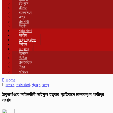
চট্টগ্রাম
বরিশাল
ময়মনসিংহ
রংপুর
রাজশাহী
সিলেট
গ্রাম বাংলা
জাতীয়
তথ্য প্রযুক্তি
নির্বাচন
অন্যান্য
বিনোদন
ভিডিও
রাজনৈতিক
শিক্ষা
সাহিত্য
Home
অপরাধ
,
গ্রাম বাংলা
,
প্রচ্ছদ
,
রংপুর
ঠাকুরগাঁওয়ে আইনজীবী সাইফুল হত্যার প্রতিবাদে মানববন্ধন-গাজীপুর
সংবাদ