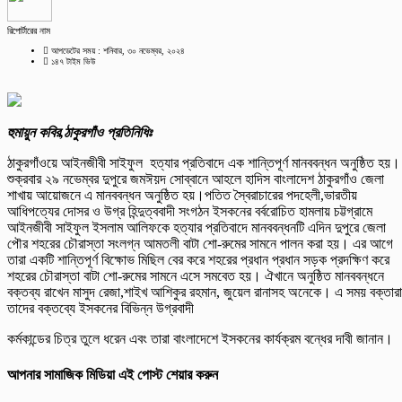
রিপোর্টারের নাম
আপডেটের সময় : শনিবার, ৩০ নভেম্বর, ২০২৪
১৪৭ টাইম ভিউ
হুমায়ুন কবির,ঠাকুরগাঁও প্রতিনিধিঃ
ঠাকুরগাঁওয়ে আইনজীবী সাইফুল হত্যার প্রতিবাদে এক শান্তিপূর্ণ মানববন্ধন অনুষ্ঠিত হয়।
শুক্রবার ২৯ নভেম্বর দুপুরে জমঈয়দ সোব্বানে আহলে হাদিস বাংলাদেশ ঠাকুরগাঁও জেলা
শাখায় আয়োজনে এ মানববন্ধন অনুষ্ঠিত হয়।পতিত স্বৈরাচারের পদহেলী,ভারতীয়
আধিপত্যের দোসর ও উগ্র হিন্দুত্ববাদী সংগঠন ইসকনের বর্বরোচিত হামলায় চট্টগ্রামে
আইনজীবী সাইফুল ইসলাম আলিফকে হত্যার প্রতিবাদে মানববন্ধনটি এদিন দুপুরে জেলা
পৌর শহরের চৌরাস্তা সংলগ্ন আমতলী বাটা শো-রুমের সামনে পালন করা হয়। এর আগে
তারা একটি শান্তিপূর্ণ বিক্ষোভ মিছিল বের করে শহরের প্রধান প্রধান সড়ক প্রদক্ষিণ করে
শহরের চৌরাস্তা বাটা শো-রুমের সামনে এসে সমবেত হয়। ঐখানে অনুষ্ঠিত মানববন্ধনে
বক্তব্য রাখেন মাসুদ রেজা,শাইখ আশিকুর রহমান, জুয়েল রানাসহ অনেকে। এ সময় বক্তারা
তাদের বক্তব্যে ইসকনের বিভিন্ন উগ্রবাদী
কর্মকান্ডের চিত্র তুলে ধরেন এবং তারা বাংলাদেশে ইসকনের কার্যক্রম বন্ধের দাবী জানান।
আপনার সামাজিক মিডিয়া এই পোস্ট শেয়ার করুন