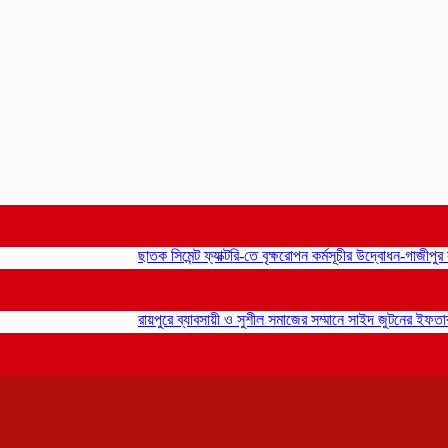
ছাতক সিমেন্ট ফ্যাক্টরি-তে বৃক্ষরোপন কর্মসূচীর উদ্বোধন-গাজীপুর সংবাদ
রায়পুরে ব্যাবসায়ী ও সুশীল সমাজের সম্মানে সাইদ জুটনের ইফতার মাহফ