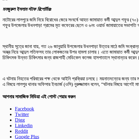
মনজুরুল ইসলাম স্টাফ রিপোর্টারঃ
নাটোরের লালপুরে জমি নিয়ে বিরোধের জেরে সংঘর্ষে আহত জামায়াত কর্মী আব্দুল গফুর (৭০
গফুর উপজেলার উধনপাড়া গ্রামের মৃত কফেরের ছেলে ও ৬নং ওয়ার্ড জামায়াতের সভাপতি
স্থানীয় সূত্রে জানা যায়, গত ২৬ জানুয়ারি উপজেলার উধনপাড়া উত্তর মাঠে জমি সংক্রান্
অস্ত্র নিয়ে আব্দুল লতিফসহ তার লোকজনের উপর হামলা চালায়। এতে জামায়াত কর্মী আব্দুল
চিকিৎসক উন্নত চিকিৎসার জন্য রাজশাহী মেডিকেল কলেজ হাসপাতালে স্থানান্তর করেন। স
এ ঘটনায় নিহতের পরিবারের পক্ষ থেকে আইনি প্রক্রিয়া চলছে। ময়নাতদন্তের জন্য তার মর
এ বিষয়ে লালপুর থানার অফিসার ইনচার্জ (ওসি) নুরুজ্জামান বলেন, “ঘটনার বিষয়ে আগেই
আপনার সামাজিক মিডিয়া এই পোস্ট শেয়ার করুন
Facebook
Twitter
Digg
Linkedin
Reddit
Google Plus