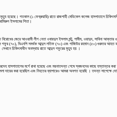
) মৃত্যু হয়েছে। গতকাল (১ ফেব্রুয়ারি) রাতে রাজশাহী মেডিকেল কলেজ হাসপাতালে চিকিৎসাধ
 আমিরুল ইসলামের পিতা।
ত বিরোধের জেরে আওয়ামী লীগ নেতা ওবায়দুল ইসলাম মন্টু, শামীম, ওয়াদুদ, সাবিনা আক্তার 
 গফুর (৭০), বিএনপি সমর্থক আব্দুল লতিফ (৭০) এবং গাজিউর রহমান (৫০) গুরুতর আহত হন। স
েখানে চিকিৎসাধীন অবস্থায় রাতে আব্দুল গফুরের মৃত্যু হয় ।
দেহ হাসপাতালের মর্গে রাখা হয়েছে এবং ময়নাতদন্ত শেষে স্বজনদের কাছে হস্তান্তর করা 
 মামলা দায়ের করা হয়েছিল এবং নিহতের ব্যাপারেও আমরা অবগত হয়েছি । তদন্ত সাপেক্ষে দ