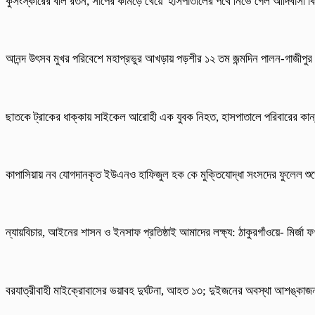
কুসংস্কারের বলি রতন, সাপের কামড়ে খেয়ে হাসপাতালের পথে নিভে গেল আদিবাসী ক
আনন্দ উৎসব মুখর পরিবেশে মহাপ্রভুর আখড়ায় পড়শীর ১২ তম জন্মদিন পালন-গাজীপুর
ছাতকে ট্রাকের ধাক্কায় সাইকেল আরোহী এক যুবক নিহত, হাসপাতালে পরিবারের কান
কাপাসিয়ায় নব যোগদানকৃত ইউএনও হাফিজুল হক কে মুক্তিযোদ্ধা সংসদের ফুলেল শুভ
ন্যায়বিচার, আইনের শাসন ও ইনসাফ প্রতিষ্ঠাই আমাদের লক্ষ্য: ঠাকুরগাঁওয়ে- মির্জা
বরযাত্রীবাহী মাইক্রোবাসের ভয়াবহ দুর্ঘটনা, আহত ১৩; দুইজনের অবস্থা আশঙ্কা