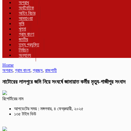
অপরাধ
অর্থনৈতিক
আইন বিচার
আবহাওয়া
কৃষি
খুলনা
গ্রাম বাংলা
জাতীয়
তথ্য প্রযুক্তি
নির্বাচন
অন্যান্য
Home
অপরাধ
,
গ্রাম বাংলা
,
প্রচ্ছদ
,
রাজশাহী
নাটোরের লালপুরে জমি নিয়ে সংঘর্ষে জামায়াত কর্মীর মৃত্যু-গাজীপুর সংবাদ
রিপোর্টারের নাম
আপডেটের সময় : মঙ্গলবার, ৪ ফেব্রুয়ারী, ২০২৫
১৩৫ টাইম ভিউ