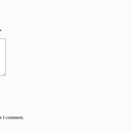
*
me I comment.