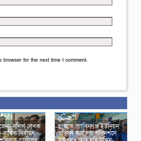
 browser for the next time I comment.
জেলা দলিল লেখক
ছাতকে গোবিনগঞ্জ ইউনিয়ন
-বার্ষিক নির্বাচন
পরিষদ কার্যালয় পরিদর্শনে
 শনিবার-গাজীপুর
ইউএনও মোঃ মহি উদ্দিন-