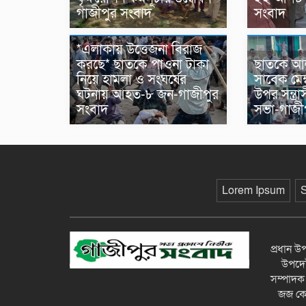
গাজীপুর সংবাদ
সংবাদ
*এলাকায় উত্তেজনা বিরাজ
করছে* ছাতকে পাওনা টাকা
ছাতকে আল
নিয়ে হামলা ও সংঘর্ষের
সাবেক মেম্
ঘটনায় আহত-৮ জন-গাজীপুর
উপর সন্ত্র
সংবাদ
সভা-গাজী
Lorem Ipsum
প্রধান 
উপদেষ্
সম্পাদক
জজ কোর