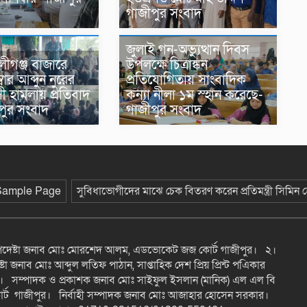
গাজীপুর সংবাদ
জুলাই গন-অভ্যুত্থান দিবস
ীগঞ্জ বাজারে
উপলক্ষে চিত্রাঙ্কন
বার আব্দুন নুরের
প্রতিযোগিতায় সাংবাদিক
াসী হামলায় প্রতিবাদ
কন্যা নীলা ১ম স্হান করেছে-
পুর সংবাদ
গাজীপুর সংবাদ
Sample Page
সুবিধাভোগীদের মাঝে চেক বিতরণ করেন প্রতিমন্ত্রী সিমিন
উপদেষ্টা জনাব মোঃ মোরশেদ আলম, এডভোকেট জজ কোর্ট গাজীপুর। ২।
টা জনাব মোঃ আব্দুল লতিফ পাঠান, সাপ্তাহিক দেশ প্রিয় প্রিন্ট পএিকার
। সম্পাদক ও প্রকাশক জনাব মোঃ সাইফুল ইসলান (মানিক) এল এল বি
্ট গাজীপুর। নির্বাহী সম্পাদক জনাব মোঃ আজাহার হোসেন সরকার।