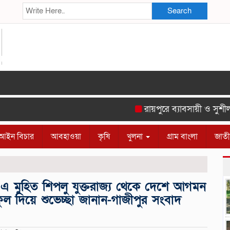
Search
রায়পুরে ব্যাবসায়ী ও সুশীল সম
আইন বিচার
আবহাওয়া
কৃষি
খুলনা
গ্রাম বাংলা
জাত
 মুহিত শিপলু যুক্তরাজ্য থেকে দেশে আগমন
ুল দিয়ে শুভেচ্ছা জানান-গাজীপুর সংবাদ