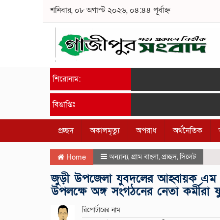
শনিবার, ০৮ অগাস্ট ২০২৬, ০৪:৪৪ পূর্বাহ্ন
শিরোনাম:
বিঙাপ্তিঃ
প্রচ্ছদ
অকালমৃত্যু
অপরাধ
অর্থনৈতিক
অন্যান্য
,
গ্রাম বাংলা
,
প্রচ্ছদ
,
সিলেট
Home
জুড়ী উপজেলা যুবদলের আহ্বায়ক এম এ
উপলক্ষে অঙ্গ সংগঠনের নেতা কর্মীরা ফ
রিপোর্টারের নাম