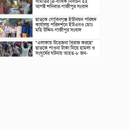
সমিতির ত্রি-বার্ষিক নির্বাচন ২২
আগষ্ট শনিবার-গাজীপুর সংবাদ
ছাতকে গোবিনগঞ্জ ইউনিয়ন পরিষদ
কার্যালয় পরিদর্শনে ইউএনও মোঃ
মহি উদ্দিন-গাজীপুর সংবাদ
*এলাকায় উত্তেজনা বিরাজ করছে*
ছাতকে পাওনা টাকা নিয়ে হামলা ও
সংঘর্ষের ঘটনায় আহত-৮ জন-
গাজীপুর সংবাদ
ছাতকে আলীগঞ্জ বাজারে সাবেক
মেম্বার আব্দুন নুরের উপর সন্ত্রাসী
হামলায় প্রতিবাদ সভা-গাজীপুর
সংবাদ
জুলাই গন-অভ্যুত্থান দিবস উপলক্ষে
চিত্রাঙ্কন প্রতিযোগিতায় সাংবাদিক
কন্যা নীলা ১ম স্হান করেছে-
গাজীপুর সংবাদ
ছাতকে বিদ্যুৎ বিল, লোডশেডিংয়ের
প্রতিবাদে চরবাড়ুকা গ্রামের
গ্রাহকদের প্রতিবাদ ও ক্ষোভ-