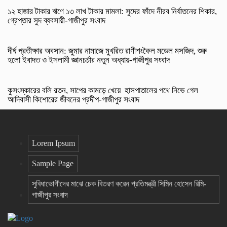
১২ হাজার টাকার ঋণে ১৩ লাখ টাকার মামলা: সুদের ফাঁদে নীরব নির্যাতনের শিকার,
গ্রেপ্তার সুদ ব্যবসায়ী-গাজীপুর সংবাদ
দীর্ঘ প্রতীক্ষার অবসান: জুমার নামাজে মুখরিত রাণীশংকৈল মডেল মসজিদ, শুরু
হলো ইবাদত ও ইসলামী জ্ঞানচর্চার নতুন অধ্যায়-গাজীপুর সংবাদ
কুসংস্কারের বলি রতন, সাপের কামড়ে খেয়ে হাসপাতালের পথে নিভে গেল
আদিবাসী কিশোরের জীবনের প্রদীপ-গাজীপুর সংবাদ
Lorem Ipsum
Sample Page
সুবিধাভোগীদের মাঝে চেক বিতরণ করেন প্রতিমন্ত্রী সিমিন হোসেন রিমি-
গাজীপুর সংবাদ