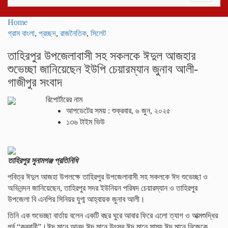
navigati
Home
গ্রাম বাংলা
,
প্রচ্ছদ
,
রাজনৈতিক
,
সিলেট
তাহিরপুর উপজেলাবাসী সহ সকলকে ঈদুল আজহার
শুভেচ্ছা জানিয়েছেন ইউপি চেয়ারম্যান জুনাব আলী-
গাজীপুর সংবাদ
রিপোর্টারের নাম
আপডেটের সময় : শুক্রবার, ৬ জুন, ২০২৫
১৩৬ টাইম ভিউ
তাহিরপুর সুনামগঞ্জ প্রতিনিধি
পবিত্র ঈদুল আজহা উপলক্ষে তাহিরপুর উপজেলাবাসী সহ সকলকে ঈদ শুভেচ্ছা ও
অভিনন্দন জানিয়েছেন, তাহিরপুর সদর ইউনিয়ন পরিষদ চেয়ারম্যান ও তাহিরপুর
উপজেলা বি এনপির সিনিয়র যুগ্ম আহ্বায়ক জুনাব আলী।
তিনি এক শুভেচ্ছা বার্তায় বলেন একটি বছর ঘুরে আবার ফিরে এলো ত্যাগ ও আত্মশুদ্ধির
পর্ব “কুরবানী”।ঈদ মানে আনন্দ,ঈদ মানে উৎসব,ঈদ মানে সাম্য,ঈদ মানে নিজেকে