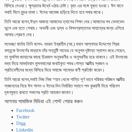
বিলিয়ে দেওয়া। ক্ষুদ্রতার ঊর্ধ্বে ওঠার চেষ্টা। বৃহৎ এর সঙ্গে যুক্ত হওয়া। ঈদ মানে
সবাই মিলে সুন্দর থাকা। ঈদের আমেজ ছড়িয়ে দিতে হবে সবার মাঝে।
তিনি আরো বলেন,ঈদুল আজহা আমাদের ত্যাগের শিক্ষা দেয়।আমাদের সব ভেদাভেদ
ভুলে এক হতে শেখায়। অভাবী এবং দুস্থ ও বিপদগ্রস্তদের সাহায্যের জন্য এগিয়ে
আসার প্রেরণা দেয়।
শুভেচ্ছা বার্তায় তিনি বলেন- হযরত ইব্রাহীম (আ.) মহান আল্লাহর উদ্দেশ্যে প্রিয়
বস্তুকে উৎসর্গের মাধ্যমে তাঁর সন্তুষ্টি লাভের যে অনুপম দৃষ্টান্ত স্থাপন করে গেছেন,
তা মুসলিম জাহানের কাছে চিরকাল অনুকরণীয় ও অনুসরণীয় হয়ে থাকবে। এই উৎসবের
মধ্য দিয়ে সামর্থ্যবান মুসলমানেরা জবাইকৃত পশুর গোস্ত আত্মীয় স্বজন ও
প্রতিবেশীদের মধ্যে বিলিয়ে দিয়ে সমাজে সাম্যের বাণী প্রতিষ্ঠা করেন।
তিনি আরো বলেন,সবাই নিজ নিজ স্হান থেকে শান্তি পূর্ণ ভাবে পরিবার পরিজন আত্মীয়
স্বজনদের নিয়ে ঈদ পালন ও ঈদের দিন নির্ধারিত স্থানে পশু কুরবানী দিয়ে পরিবেশ
দূষণমুক্ত রাখতে সকলের প্রতি আহবান জানান।
আপনার সামাজিক মিডিয়া এই পোস্ট শেয়ার করুন
Facebook
Twitter
Digg
Linkedin