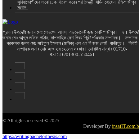
সুবিধাভোগীদের মাঝে চেক বিতরণ করেন প্রতিমন্ত্রী সিমিন হোসেন রিমি-গাজীপুর
সংবাদ
প্রধান উপদেষ্টা জনাব মোঃ মোরশেদ আলম, এডভোকেট জজ কোর্ট গাজীপুর। ২। উপদেষ্
জনাব মোঃ আব্দুল লতিফ পাঠান, সাপ্তাহিক দেশ প্রিয় প্রিন্ট পএিকার সম্পাদক। সম্পাদক
প্রকাশক জনাব মোঃ সাইফুল ইসলান (মানিক) এল এল বি জজ কোর্ট গাজীপুর। নির্বাহী
সম্পাদক জনাব মোঃ আজাহার হোসেন সরকার। মোবাইল নাম্বার 01710-
831516/01300-550461
© All rights reserved © 2025
Developer By
insafIT.com.
https://writingbachelorthesis.com