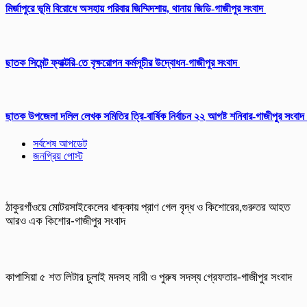
মির্জাপুরে ভূমি বিরোধে অসহায় পরিবার জিম্মিদশায়, থানায় জিডি-গাজীপুর সংবাদ
ছাতক সিমেন্ট ফ্যাক্টরি-তে বৃক্ষরোপন কর্মসূচীর উদ্বোধন-গাজীপুর সংবাদ
ছাতক উপজেলা দলিল লেখক সমিতির ত্রি-বার্ষিক নির্বাচন ২২ আগষ্ট শনিবার-গাজীপুর সংবাদ
সর্বশেষ আপডেট
জনপ্রিয় পোস্ট
ঠাকুরগাঁওয়ে মোটরসাইকেলের ধাক্কায় প্রাণ গেল বৃদ্ধ ও কিশোরের,গুরুতর আহত
আরও এক কিশোর-গাজীপুর সংবাদ
কাপাসিয়া ৫ শত লিটার চুলাই মদসহ নারী ও পুরুষ সদস্য গ্রেফতার-গাজীপুর সংবাদ