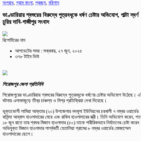
অপরাধ
,
গ্রাম বাংলা
,
প্রচ্ছদ
,
বরিশাল
ভাণ্ডারিয়ায় শ্বশুরের বিরুদ্ধে পুত্রবধূকে ধর্ষণ চেষ্টার অভিযোগ, পাল্টা স্বর্ণ
চুরির দাবি-গাজীপুর সংবাদ
রিপোর্টারের নাম
আপডেটের সময় : শুক্রবার, ২৭ জুন, ২০২৫
৩৭৮ টাইম ভিউ
পিরোজপুর জেলা প্রতিনিধি
পিরোজপুরের ভাণ্ডারিয়ায় শ্বশুরের বিরুদ্ধে পুত্রবধূকে ধর্ষণের চেষ্টার অভিযোগ উঠেছে। 
ঘটনায় এলাকাজুড়ে তীব্র চাঞ্চল্য ও মিশ্র প্রতিক্রিয়া দেখা দিয়েছে।
ভুক্তভোগী লামিয়া আক্তার (২০) উপজেলার নদমূলা ইউনিয়নের চরখালী ৭ নম্বর ওয়ার্ডের
বাসিন্দা আব্বাস হাওলাদারের মেয়ে এবং রাকিব হাওলাদারের স্ত্রী। তিনি অভিযোগ করেন, গত
১৮ জুন রাতে তার শ্বশুর মিজান হাওলাদার (৫০) তাকে শারীরিকভাবে নির্যাতনের চেষ্টা করেন
অভিযুক্ত মিজান হাওলাদার পার্শ্ববর্তী হেতালিয়া গ্রামের ৮ নম্বর ওয়ার্ডের মোজাম্মেল
হাওলাদারের ছেলে।