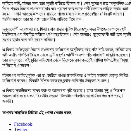
লামিয়ার দাবি, ঘটনার সময় তার স্বামী বাড়িতে ছিলেন না। সেই সুযোগে রাত আনুমানিক ১১ট
দিকে শ্বশুর মিজান হাওলাদার তার ঘরে প্রবেশ করে তাকে শারীরিকভাবে লাঞ্ছিত করার চেষ্টা
করেন। তিনি আতঙ্কে পাশের বাড়িতে পালিয়ে যান এবং প্রতিবেশীদের বিষয়টি জানান।
পরদিন সকালে তার মা এসে তাকে নিজ বাড়িতে নিয়ে যান।
ভুক্তভোগী আরও জানান, মিজান হাওলাদার পূর্বেও পিরোজপুর সদর উপজেলার পাড়েরহাট
ইউনিয়নে এক বিবাহিত নারীকে ধর্ষণ করেছিলেন। সেই ঘটনায়ও ভুক্তভোগী নারী তার স্বাম
সংসার হারান বলে দাবি করেন লামিয়া।
এ বিষয়ে অভিযুক্ত মিজান হাওলাদার অভিযোগ অস্বীকার করে পাল্টা দাবি করেন, লামিয়া তার
স্ত্রী অর্থাৎ শাশুড়ির ট্রাঙ্ক থেকে দুটি স্বর্ণের আংটি ও নগদ পাঁচ হাজার টাকা চুরি করেছেন।
তার ভাষ্যমতে, ওই চুরির অভিযোগ থেকে নিজেকে রক্ষা করতেই লামিয়া ধর্ষণচেষ্টার মিথ্যা
অভিযোগ এনেছেন।
ঘটনার পর লামিয়া ব্র্যাক-এর ভাণ্ডারিয়া শাখার মানবাধিকার ও আইন সহায়তা কেন্দ্রে লিখিত
অভিযোগ করেন। বিষয়টি নিশ্চিত করেছেন ব্র্যাক অফিসার উজ্জ্বলা মণ্ডল।
এ বিষয়ে স্থানীয়দের মধ্যে ব্যাপক আলোচনা সৃষ্টি হয়েছে। তারা ঘটনার সুষ্ঠু ও নিরপেক্ষ
তদন্ত দাবি করে বলেন, বিষয়টির সত্যতা উদঘাটনে প্রশাসনের কার্যকর পদক্ষেপ গ্রহণ
জরুরি।
আপনার সামাজিক মিডিয়া এই পোস্ট শেয়ার করুন
Facebook
Twitter