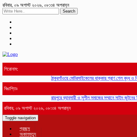
রবিবার, ০৯ অগাস্ট ২০২৬, ০৮:৩৪ অপরাহ্ন
Search
শিরোনাম:
ঠাকুরগাঁওয়ে মোটরসাইকেলের ধাক্কায় প্রাণ গেল বৃদ্ধ ও ক
বিঙাপ্তিঃ
রায়পুরে ব্যাবসায়ী ও সুশীল সমাজের সম্মানে সাইদ জুটনের ইফত
রবিবার, ০৯ অগাস্ট ২০২৬, ০৮:৩৪ অপরাহ্ন
Toggle navigation
প্রচ্ছদ
অকালমৃত্যু