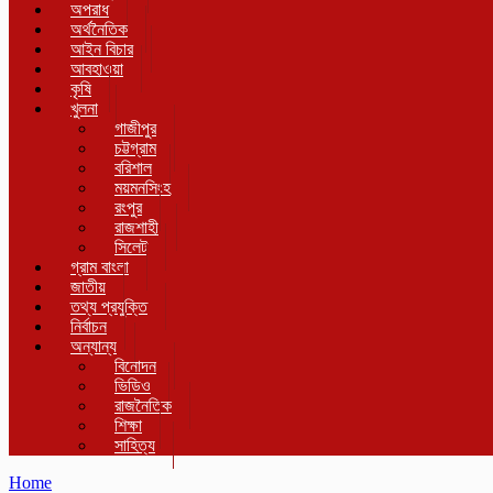
অপরাধ
অর্থনৈতিক
আইন বিচার
আবহাওয়া
কৃষি
খুলনা
গাজীপুর
চট্টগ্রাম
বরিশাল
ময়মনসিংহ
রংপুর
রাজশাহী
সিলেট
গ্রাম বাংলা
জাতীয়
তথ্য প্রযুক্তি
নির্বাচন
অন্যান্য
বিনোদন
ভিডিও
রাজনৈতিক
শিক্ষা
সাহিত্য
Home