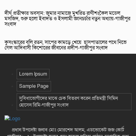
দীর্ঘ প্রতীক্ষার অবসান: জুমার নামাজে মুখরিত রাণীশংকৈল মডেল
মসজিদ, শুরু হলো ইবাদত ও ইসলামী জ্ঞানচর্চার নতুন অধ্যায়-গাজীপুর
সংবাদ
কুসংস্কারের বলি রতন, সাপের কামড়ে খেয়ে হাসপাতালের পথে নিভে
গেল আদিবাসী কিশোরের জীবনের প্রদীপ-গাজীপুর সংবাদ
Lorem Ipsum
Sample Page
সুবিধাভোগীদের মাঝে চেক বিতরণ করেন প্রতিমন্ত্রী সিমিন
হোসেন রিমি-গাজীপুর সংবাদ
প্রধান উপদেষ্টা জনাব মোঃ মোরশেদ আলম, এডভোকেট জজ কোর্ট