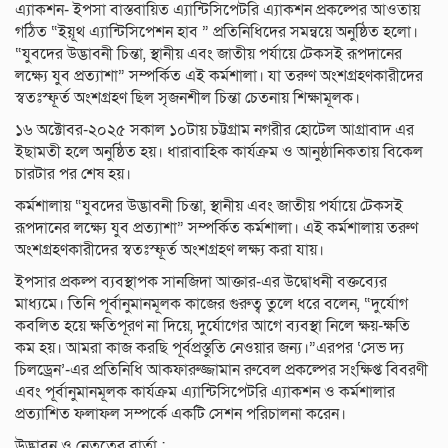
এ্যাকশন- ইপসা বাস্তবায়িত এ্যান্টিসিপেটরি এ্যাকশন প্রকল্পের আওতায়
গঠিত “ইয়ূথ এ্যান্টিসিপেশন হাব ” প্রতিনিধিদের সমন্বয়ে অনুষ্ঠিত হলো।
“যুবদের উদ্ভাবনী চিন্তা, স্থানীয় এবং জাতীয় পর্যায়ে টেকসই রূপদানের
লক্ষ্যে যুব প্রত্যাশা” সম্পর্কিত এই কর্মশালা। যা তরুণ অংশগ্রহণকারীদের
স্বতঃস্ফূর্ত অংশগ্রহণ ছিল সৃজনশীল চিন্তা চেতনায় শিক্ষামূলক।
১৬ অক্টোবর-২০২৫ সকাল ১০টায় চট্টগ্রাম নগরীর হোটেল আগ্রাবাদ এর
ইছামতী হলে অনুষ্ঠিত হয়। ধারাবাহিক কার্যক্রম ও আনুষ্ঠানিকতায় বিকেল
চারটার পর শেষ হয়।
কর্মশালায় “যুবদের উদ্ভাবনী চিন্তা, স্থানীয় এবং জাতীয় পর্যায়ে টেকসই
রূপদানের লক্ষ্যে যুব প্রত্যাশা” সম্পর্কিত কর্মশালা। এই কর্মশালায় তরুণ
অংশগ্রহণকারীদের স্বতঃস্ফূর্ত অংশগ্রহণ লক্ষ্য করা যায়।
ইপসার প্রকল্প ব্যবস্থাপক সানজিদা আক্তার-এর উদ্বোধনী বক্তব্যের
মাধ্যমে। তিনি পূর্বানুমানমূলক কাজের গুরুত্ব তুলে ধরে বলেন, “দুর্যোগ
কবলিত হয়ে ক্ষতিপূরণ না দিয়ে, দুর্যোগের আগে ব্যবস্থা নিলে ক্ষয়-ক্ষতি
কম হয়। আমরা কাজ করছি পূর্বপ্রস্তুতি নেওয়ার জন্য।”এরপর ‘সেভ দ্য
চিলড্রেন’-এর প্রতিনিধি আকফারুজ্জামান রুবেল প্রকল্পের সংক্ষিপ্ত বিবরণী
এবং পূর্বানুমানমূলক কার্যক্রম এ্যান্টিসিপেটরি এ্যাকশন ও কর্মশালার
প্রত্যাশিত ফলাফল সম্পর্কে একটি সেশন পরিচালনা করেন।
উদ্ভাবন ও নেতৃত্বের বার্তা :