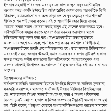
ইপসার সহকারী পরিচালক এবং যুব ফোকাল আব্দুস সবুর মেন্টিমিটার
ব্যবহার করে একটি ইন্টারেক্টিভ আইসব্রেকিং সেশন নেন। পরবর্তীতে তিনি
‘উদ্ভাবন, অ্যাডভোকেসি ও দ্রুত সাড়া প্রদানে যুব নেতৃত্বের গতিশীলতা’
শীর্ষক সেশন পরিচালনা করেন। এই সেশনে তিনি জোর দিয়ে বলেন,
“আমরা সবাই সমান। আমরা সবাই মানুষ এই লেন্সেই কাজ করতে হবে।
ডাইভার্সিটিকে সম্মান করতে হবে।” তাঁর বক্তব্যে তরুণদের মাঝে
ইতিবাচক সাড়া লক্ষ্য করা যায়। অংশগ্রহণকারীরা স্বতঃস্ফূর্তভাবে
আলোচনায় অংশ নেন এবং প্রাসঙ্গিক প্রশ্ন করেন।কর্মশালার দ্বিতীয়ার্ধে,
অংশগ্রহণকারীদের চারটি গ্রুপে বিভক্ত করা হয়। তারা সমস্যা চিহ্নিতকরণ
এবং সেই সমস্যাগুলোর টেকসই সমাধান বের করার ওপর দুটি দলীয় কাজ
সম্পন্ন করেন। দলীয় কাজগুলো ছিল সক্রিয়ভাবে অংশগ্রহণমূলক এবং
তরুণরা প্রায়শই উপেক্ষিত সমস্যাগুলো চিহ্নিত করে উদ্ভাবনী সমাধান নিয়ে
আসেন।
বিশেষজ্ঞদের অভিমত :
কর্মশালায় অতিথি আলোচক হিসেবে উপস্থিত ছিলেন ড. সাদিকা সুলতানা,
সহকারী অধ্যাপক, সমাজতত্ত্ব ও টেকসই উন্নয়ন, প্রিমিয়ার বিশ্ববিদ্যালয়।,
মো: শাহ জালাল মিশুক, সহকারী অধ্যাপক, নগর ও অঞ্চল পরিকল্পনা
বিভাগ, চুয়েট। মো: শাহ জালাল মিশুক তরুণদের উদ্ভাবনী ক্ষমতা দেখে মুগ্ধ
হন। তিনি বলেন, ” ইয়ূথরা যেভাবে মাথায় সলিউশনগুলো ধরছেন আমাদের