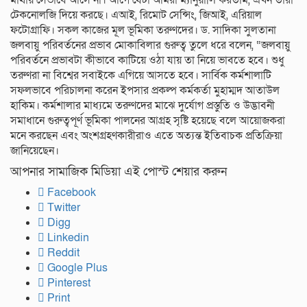
মাথায় সেভাবে আসে না। আগে যেটা আমরা ম্যানুয়ালি করতাম, এখন তারা
টেকনোলজি দিয়ে করছে। এআই, রিমোট সেন্সিং, জিআই, এরিয়াল
ফটোগ্রাফি। সকল কাজের মূল ভূমিকা তরুণদের। ড. সাদিকা সুলতানা
জলবায়ু পরিবর্তনের প্রভাব মোকাবিলার গুরুত্ব তুলে ধরে বলেন, “জলবায়ু
পরিবর্তনে প্রভাবটা কীভাবে কাটিয়ে ওঠা যায় তা নিয়ে ভাবতে হবে। শুধু
তরুণরা না বিশ্বের সবাইকে এগিয়ে আসতে হবে। সার্বিক কর্মশালাটি
সফলভাবে পরিচালনা করেন ইপসার প্রকল্প কর্মকর্তা মুহাম্মদ আতাউল
হাকিম। কর্মশালার মাধ্যমে তরুণদের মাঝে দুর্যোগ প্রস্তুতি ও উদ্ভাবনী
সমাধানে গুরুত্বপূর্ণ ভূমিকা পালনের আগ্রহ সৃষ্টি হয়েছে বলে আয়োজকরা
মনে করছেন এবং অংশগ্রহণকারীরাও এতে অত্যন্ত ইতিবাচক প্রতিক্রিয়া
জানিয়েছেন।
আপনার সামাজিক মিডিয়া এই পোস্ট শেয়ার করুন
Facebook
Twitter
Digg
Linkedin
Reddit
Google Plus
Pinterest
Print