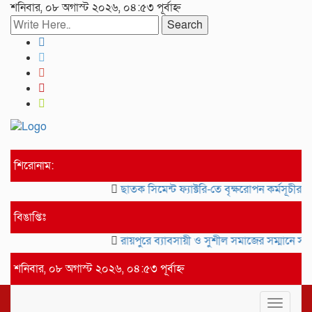
শনিবার, ০৮ অগাস্ট ২০২৬, ০৪:৫৩ পূর্বাহ্ন
Search
শিরোনাম:
ছাতক সিমেন্ট ফ্যাক্টরি-তে বৃক্ষরোপন কর্মসূচীর উদ
বিঙাপ্তিঃ
রায়পুরে ব্যাবসায়ী ও সুশীল সমাজের সম্মানে সাই
শনিবার, ০৮ অগাস্ট ২০২৬, ০৪:৫৩ পূর্বাহ্ন
Toggle