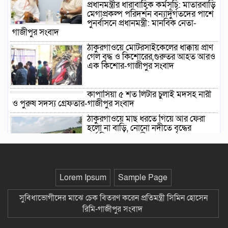
প্রধানমন্ত্রীর ধারাবাহিক কর্মসূচি: মাতারবাড়ি
মেগাপ্রকল্প পরিদর্শন বন্যাদুর্গতদের পাশে
পুনর্বাসনে প্রধানমন্ত্রী: মানবিক নেতা-
গাজীপুর সংবাদ
ঠাকুরগাঁওয়ে মোটরসাইকেলের ধাক্কায় প্রাণ
গেল বৃদ্ধ ও কিশোরের,গুরুতর আহত আরও
এক কিশোর-গাজীপুর সংবাদ
কাপাসিয়া ৫ শত লিটার চুলাই মদসহ নারী
ও পুরুষ সদস্য গ্রেফতার-গাজীপুর সংবাদ
ঠাকুরগাঁওয়ে মাছ ধরতে গিয়ে আর ফেরা
হলো না বাড়ি, নোনো নদীতে বৃদ্ধের
মর্মান্তিক মৃত্যু-গাজীপুর সংবাদ
মির্জাপুরে ভূমি বিরোধে অসহায় পরিবার
জিম্মিদশায়, থানায় জিডি-গাজীপুর সংবাদ
Lorem Ipsum
Sample Page
ছাতক সিমেন্ট ফ্যাক্টরি-তে বৃক্ষরোপন
সুবিধাভোগীদের মাঝে চেক বিতরণ করেন প্রতিমন্ত্রী সিমিন হোসেন
কর্মসূচীর উদ্বোধন-গাজীপুর সংবাদ
রিমি-গাজীপুর সংবাদ