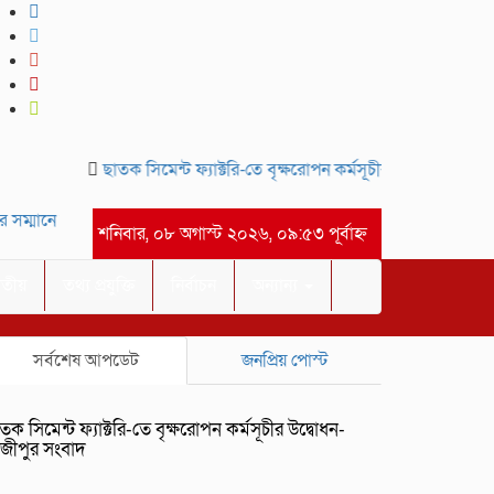
ছাতক সিমেন্ট ফ্যাক্টরি-তে বৃক্ষরোপন কর্মসূচীর উদ্বোধন-গাজীপুর সংবাদ
ে সাইদ জুটনের ইফতার মাহফিল অনুষ্ঠিত।-গাজীপুর সংবাদ
আসসালামু আলাইকু
শনিবার, ০৮ অগাস্ট ২০২৬, ০৯:৫৩ পূর্বাহ্ন
াতীয়
তথ্য প্রযুক্তি
নির্বাচন
অন্যান্য
সর্বশেষ আপডেট
জনপ্রিয় পোস্ট
তক সিমেন্ট ফ্যাক্টরি-তে বৃক্ষরোপন কর্মসূচীর উদ্বোধন-
াজীপুর সংবাদ