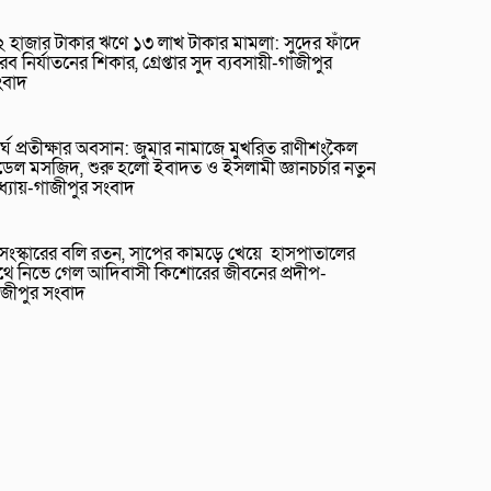
 হাজার টাকার ঋণে ১৩ লাখ টাকার মামলা: সুদের ফাঁদে
রব নির্যাতনের শিকার, গ্রেপ্তার সুদ ব্যবসায়ী-গাজীপুর
ংবাদ
র্ঘ প্রতীক্ষার অবসান: জুমার নামাজে মুখরিত রাণীশংকৈল
েল মসজিদ, শুরু হলো ইবাদত ও ইসলামী জ্ঞানচর্চার নতুন
ধ্যায়-গাজীপুর সংবাদ
ুসংস্কারের বলি রতন, সাপের কামড়ে খেয়ে হাসপাতালের
থে নিভে গেল আদিবাসী কিশোরের জীবনের প্রদীপ-
াজীপুর সংবাদ