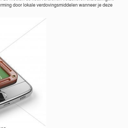
erming door lokale verdovingsmiddelen wanneer je deze