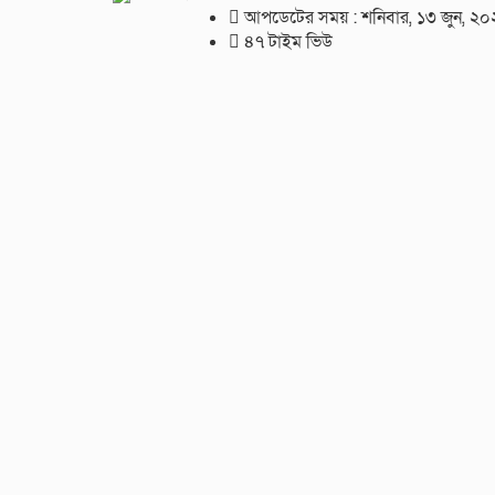
আপডেটের সময় : শনিবার, ১৩ জুন, ২
৪৭ টাইম ভিউ