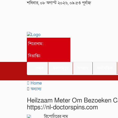
শনিবার, ০৮ অগাস্ট ২০২৬, ০৯:৫৩ পূর্বাহ্ন
শিরোনাম:
বিঙাপ্তিঃ
প্রচ্ছদ
অকালমৃত্যু
অপরাধ
অর্থনৈতিক
Home
অন্যান্য
Heilzaam Meter Om Bezoeken Ca
https://nl-doctorspins.com
রিপোর্টারের নাম