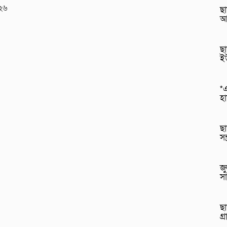
০২৬
ছা
আ
ছা
ই
*এ
হ
ছা
সন
জু
সা
ছা
গ্