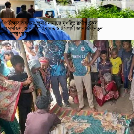
র্ঘ প্রতীক্ষার অবসান: জুমার নামাজে মুখরিত রাণীশংকৈল
েল মসজিদ, শুরু হলো ইবাদত ও ইসলামী জ্ঞানচর্চার নতুন
ধ্যায়-গাজীপুর সংবাদ