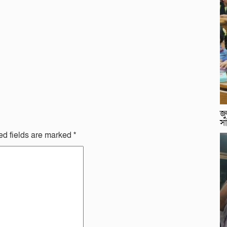
জু
সা
ed fields are marked
*