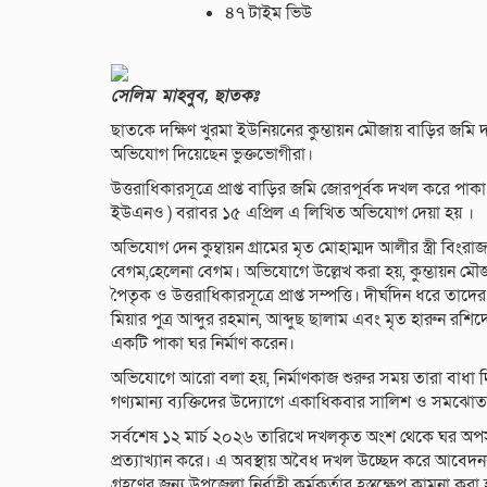
৪৭ টাইম ভিউ
সেলিম মাহবুব, ছাতকঃ
ছাতকে দক্ষিণ খুরমা ইউনিয়নের কুম্ভায়ন মৌজায় বাড়ির জমি 
অভিযোগ দিয়েছেন ভুক্তভোগীরা।
উত্তরাধিকারসূত্রে প্রাপ্ত বাড়ির জমি জোরপূর্বক দখল করে পাক
ইউএনও ) বরাবর ১৫ এপ্রিল এ লিখিত অভিযোগ দেয়া হয় ।
অভিযোগ দেন কুম্বায়ন গ্রামের মৃত মোহাম্মদ আলীর স্ত্রী বিংরাজ
বেগম,হেলেনা বেগম। অভিযোগে উল্লেখ করা হয়, কুম্ভায়ন মৌজ
পৈতৃক ও উত্তরাধিকারসূত্রে প্রাপ্ত সম্পত্তি। দীর্ঘদিন ধ
মিয়ার পুত্র আব্দুর রহমান, আব্দুছ ছালাম এবং মৃত হারুন র
একটি পাকা ঘর নির্মাণ করেন।
অভিযোগে আরো বলা হয়, নির্মাণকাজ শুরুর সময় তারা বাধা দিলে
গণ্যমান্য ব্যক্তিদের উদ্যোগে একাধিকবার সালিশ ও সমঝো
সর্বশেষ ১২ মার্চ ২০২৬ তারিখে দখলকৃত অংশ থেকে ঘর অপ
প্রত্যাখ্যান করে। এ অবস্থায় অবৈধ দখল উচ্ছেদ করে আবেদ
গ্রহণের জন্য উপজেলা নির্বাহী কর্মকর্তার হস্তক্ষেপ কামনা করা