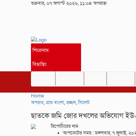
শুক্রবার, ০৭ অগাস্ট ২০২৬, ১১:০৪ অপরাহ্ন
শিরোনাম:
বিঙাপ্তিঃ
প্রচ্ছদ
অকালমৃত্যু
অপরাধ
অর্থনৈতিক
Home
অপরাধ
,
গ্রাম বাংলা
,
প্রচ্ছদ
,
সিলেট
ছাতকে জমি জোর দখলের অভিযোগ ইউএ
রিপোর্টারের নাম
আপডেটের সময় : মঙ্গলবার, ৭ জুলাই, ২০