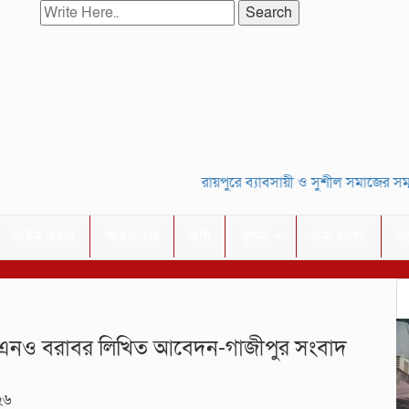
Search
ছ
রায়পুরে ব্যাবসায়ী ও সুশীল সমাজের সম্মানে সাইদ 
আইন বিচার
আবহাওয়া
কৃষি
খুলনা
গ্রাম বাংলা
জ
নও বরাবর লিখিত আবেদন-গাজীপুর সংবাদ
২৬