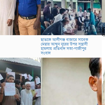
১২
নী
স
ছাতকে আলীগঞ্জ বাজারে সাবেক
মেম্বার আব্দুন নুরের উপর সন্ত্রাসী
হামলায় প্রতিবাদ সভা-গাজীপুর
সংবাদ