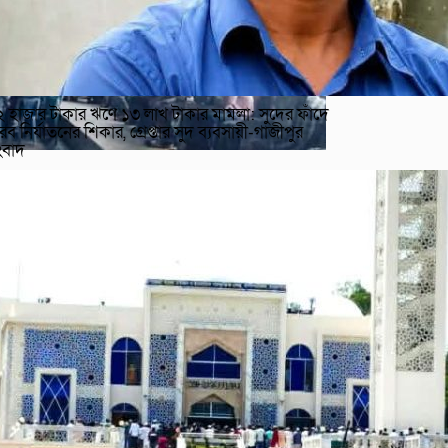
 হাজার টাকার ঋণে ১৩ লাখ টাকার মামলা: সুদের ফাঁদে
রব নির্যাতনের শিকার, গ্রেপ্তার সুদ ব্যবসায়ী-গাজীপুর
ংবাদ