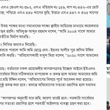
জার এসএ জেএল নং-৩৮২, এসএ খতিয়ান নং-১৫৯, দাগ নং-৪৪৬-এর মোট
রাস্তা, পশ্চিমে এসএ ৪৪৮ দাগের ভূমি, উত্তরে এসএ ৪৪৭ ও ৩৬৫ দাগের
 উভয় পক্ষের মধ্যে সমাধানের লক্ষ্যে স্থানীয় আমিনের মাধ্যমে কয়েকবার
্ভব হয়নি। অভিযুক্ত আব্দুর রহমান বলেন, “আমি ২০০৪ সালে আমার
্তীতে নির্মাণ করেছি।
বং লিখিত জবাবও দিয়েছি।
মাণ করতে পারলে আমি জমি ছেড়ে দেব। ইছবর আলীর পুত্র জসিম উদ্দিন
ত দাবি করছি। ”অভিযোগকারী বাবুল মিয়া বলেন, “২০২০ সালে আমাদের
ছা
 হয়েছে। বর্তমানে সকল প্রয়োজনীয় কাগজপত্রসহ উচ্ছেদ আইনে ইউএনও
সন
সার্ভেয়ার দিয়ে সঠিকভাবে মাপজোক ও তদন্ত হলে আমরা আমাদের জমি
মো.মহি উদ্দিন বলেন, “অভিযোগের বিষয়ে পূর্বে আবেদন করা হয়েছে।
ষ্ঠু তদন্ত করা হবে। তদন্তে অভিযোগের সত্যতা প্রমাণিত হলে যথাযথ
“কাগজপত্র অনুযায়ী যার জমি, জায়গা তারই হবে। সরকারি সার্ভেয়ার
সত্যতা প্রমাণিত হলে পরবর্তী আইনগত ব্যবস্থা গ্রহণ করা হবে।