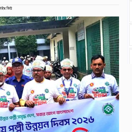
াইম ভিউ