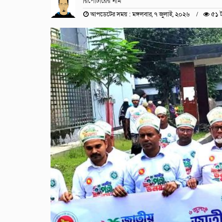
রিপোর্টারের নাম
আপডেটের সময় : মঙ্গলবার, ৭ জুলাই, ২০২৬
৫১ ট