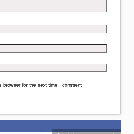
 browser for the next time I comment.