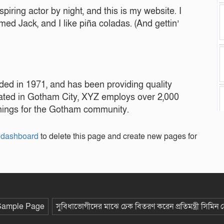
piring actor by night, and this is my website. I
ed Jack, and I like piña coladas. (And gettin’
 in 1971, and has been providing quality
cated in Gotham City, XYZ employs over 2,000
hings for the Gotham community.
 dashboard
to delete this page and create new pages for
Sample Page
সুবিধাভোগীদের মাঝে চেক বিতরণ করেন প্রতিমন্ত্রী সিমিন