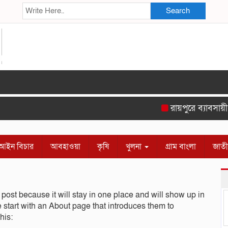
Search
রায়পুরে ব্যাবসায়ী
আইন বিচার
আবহাওয়া
কৃষি
খুলনা
গ্রাম বাংলা
জাত
g post because it will stay in one place and will show up in
e start with an About page that introduces them to
his: