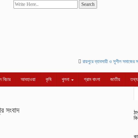
Search
রায়পুরে ব্যাবসায়ী ও সুশীল সমাজের সম্
 বিচার
আবহাওয়া
কৃষি
খুলনা
গ্রাম বাংলা
জাতীয়
তথ্য 
েুর সংবাদ
ঠা
কি
কা