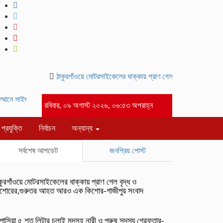
ঠাকুরগাঁওয়ে মোটরসাইকেলের ধাক্কায় প্রাণ গেল বৃদ্ধ ও কিশোরের,গ
মানে সাইদ জুটনের ইফতার মাহফিল অনুষ্ঠিত।-গাজীপুর সংবাদ
আসসালামু আলাইকুম” পবিত্
রবিবার, ০৯ অগাস্ট ২০২৬, ০৬:৫৩ অপরাহ্ন
প্রযুক্তি
নির্বাচন
অন্যান্য
সর্বশেষ আপডেট
জনপ্রিয় পোস্ট
কুরগাঁওয়ে মোটরসাইকেলের ধাক্কায় প্রাণ গেল বৃদ্ধ ও
শোরের,গুরুতর আহত আরও এক কিশোর-গাজীপুর সংবাদ
পাসিয়া ৫ শত লিটার চুলাই মদসহ নারী ও পুরুষ সদস্য গ্রেফতার-