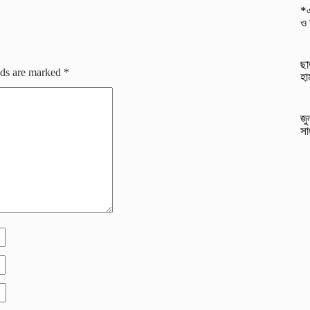
*এ
ও 
ছা
lds are marked
*
হা
জু
সা