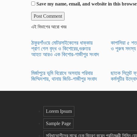
Save my name, email, and website in this browse
এই বিভাগের আরো খবর
ঠাকুরগাঁওয়ে মোটরসাইকেলের ধাক্কায়
কাপাসিয়া ৫ শত
প্রাণ গেল বৃদ্ধ ও কিশোরের,গুরুতর
ও পুরুষ সদস্য
আহত আরও এক কিশোর-গাজীপুর সংবাদ
মির্জাপুরে ভূমি বিরোধে অসহায় পরিবার
ছাতক সিমেন্ট ফ্
জিম্মিদশায়, থানায় জিডি-গাজীপুর সংবাদ
কর্মসূচীর উদ্ব
Lorem Ipsum
Sample Page
সুবিধাভোগীদের মাঝে চেক বিতরণ করেন প্রতিমন্ত্রী সিমিন হ