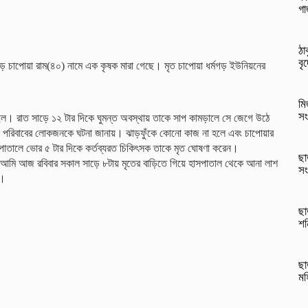
গা
ঠা
বৃ
ড়ে চাপোয়া রাম(৪০) নামে এক কৃষক মারা গেছে। মৃত চাপোয়া ধর্মগড় ইউনিয়নের
মি
সং
য়েছিল। রাত সাড়ে ১২ টার দিকে ঘুমন্ত অবস্থায় তাকে সাপ কামড়ালে সে জেগে উঠে
 সে পরিবাবের লোকজনকে ঘটনা জানায়। ঝাড়ফুঁকে কোনো কাজ না হলে এবং চাপোয়ার
পাতালে ভোর ৫ টার দিকে কর্তব্যরত চিকিৎসক তাকে মৃত ঘোষণা করেন।
ছা
 আমি আজ রবিবার সকাল সাড়ে ৮টায় মৃতের বাড়িতে গিয়ে হাসপাতাল থেকে আনা লাশ
সং
ন।
ছা
শন
ছা
মহ