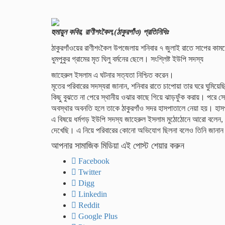
হুমায়ুন কবির, রাণীশংকৈল,(ঠাকুরগাঁও) প্রতিনিধিঃ
ঠাকুরগাঁওয়ের রাণীশংকৈল উপজেলায় শনিবার ৭ জুলাই রাতে সাপের কাম
ধুমপুকুর গ্রামের মৃত ঘিলু বর্মনের ছেলে। সংশ্লিষ্ট ইউপি সদস্য
জাহেরুল ইসলাম এ ঘটনার সত্যতা নিশ্চিত করেন।
মৃতের পরিবারের সদস্যরা জানান, শনিবার রাতে চাপোয়া তার ঘরে ঘুমি
কিছু বুঝতে না পেরে স্থানীয় ওঝার কাছে গিয়ে ঝাড়ফুঁক করায়। পরে
অবস্থার অবনতি হলে তাকে ঠাকুরগাঁও সদর হাসপাতালে নেয়া হয়। হাস
এ বিষয়ে ধর্মগড় ইউপি সদস্য জাহেরুল ইসলাম মুঠোঠোনে আরো বলেন,
দেখেছি। এ নিয়ে পরিবারের কোনো অভিযোগ ছিলনা বলেও তিনি জানা
আপনার সামাজিক মিডিয়া এই পোস্ট শেয়ার করুন
Facebook
Twitter
Digg
Linkedin
Reddit
Google Plus