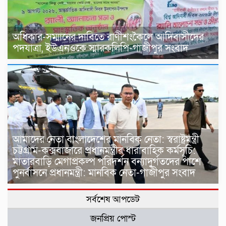
অধিকার-সম্মানের দাবিতে রাণীশংকৈলে আদিবাসীদের
পদযাত্রা, ইউএনওকে স্মারকলিপি-গাজীপুর সংবাদ
আমাদের নেতা বাংলাদেশের মানবিক নেতা: স্বরাষ্ট্রমন্ত্রী
চট্টগ্রাম-কক্সবাজারে প্রধানমন্ত্রীর ধারাবাহিক কর্মসূচি:
মাতারবাড়ি মেগাপ্রকল্প পরিদর্শন বন্যাদুর্গতদের পাশে
পুনর্বাসনে প্রধানমন্ত্রী: মানবিক নেতা-গাজীপুর সংবাদ
সর্বশেষ আপডেট
জনপ্রিয় পোস্ট