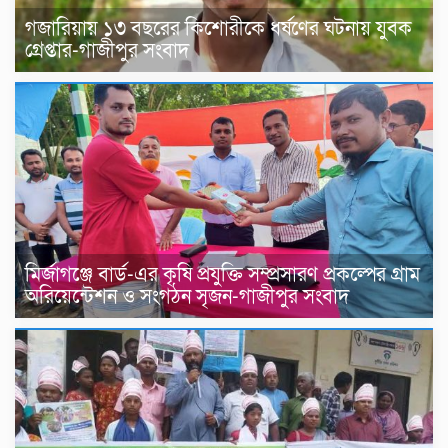
গজারিয়ায় ১৩ বছরের কিশোরীকে ধর্ষণের ঘটনায় যুবক
গ্রেপ্তার-গাজীপুর সংবাদ
​মির্জাগঞ্জে বার্ড-এর কৃষি প্রযুক্তি সম্প্রসারণ প্রকল্পের গ্রাম
অরিয়েন্টেশন ও সংগঠন সৃজন-গাজীপুর সংবাদ