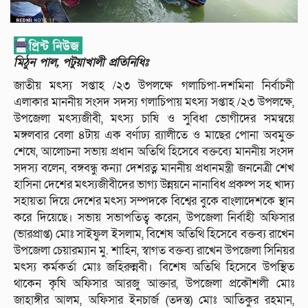
মিঠুন পাল, পটুয়াখালী প্রতিনিধিঃ
জাতীয় মৎস্য সপ্তাহ /২৩ উপলক্ষে গলাচিপা-দশমিনা নির্বাচনী
এলাকার মাননীয় সংসদ সদস্য গলাচিপায় মৎস্য সপ্তাহ /২৩ উপলক্ষে,
উপজেলা মৎস্যজীবী, মৎস্য চাষি ও সুবিধা ভোগীদের সমন্বয়ে
মঙ্গলবার বেলা ৪টায় এক বর্ণাঢ্য র‍্যালীতে ও মাছের পোনা অবমুক্ত
শেষে, আলোচনা সভায় প্রধান অতিথি হিসেবে বক্তব্যে মাননীয় সংসদ
সদস্য বলেন, বঙ্গবন্ধু কন্যা দেশরত্ন মাননীয় প্রধানমন্ত্রী জননেত্রী শেখ
হাসিনা দেশের মৎস্যজীবীদের ভাগ্য উন্নয়নে নানাবিধ প্রকল্প সহ খাদ্য
সহায়তা দিয়ে দেশের মৎস্য সম্পদকে বিশ্বের বুকে বাংলাদেশকে স্থান
করে দিয়েছে। সভায় সভাপতিত্ব করেন, উপজেলা নির্বাহী অফিসার
(ভারপ্রাপ্ত) মোঃ সাইফুল ইসলাম, বিশেষ অতিথি হিসেবে বক্তব্য রাখেন
উপজেলা চেয়ারম্যান মু. শাহিন, স্বাগত বক্তব্য রাখেন উপজেলা সিনিয়র
মৎস্য কর্মকর্তা মোঃ জহিরুন্নবী। বিশেষ অতিথি হিসেবে উপস্থিত
থাকেন কৃষি অফিসার আরজু আক্তার, উপজেলা প্রকৌশলী মোঃ
জাহাঙ্গীর আলম, অফিসার ইনচার্জ (তদন্ত) মোঃ আতিকুর রহমান,