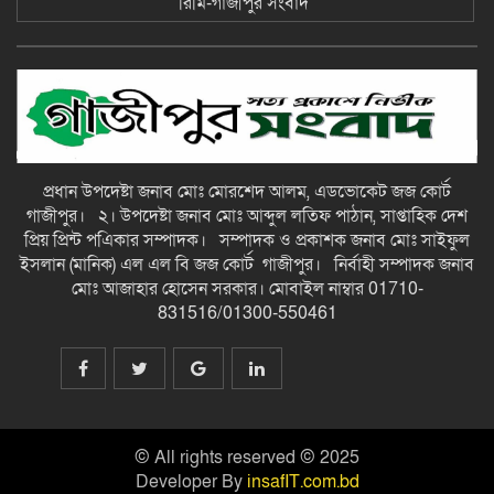
রিমি-গাজীপুর সংবাদ
​মির্জাগঞ্জে বার্ড-এর কৃষি প্রযুক্তি সম্প্রসারণ
প্রকল্পের গ্রাম অরিয়েন্টেশন ও সংগঠন
সৃজন-গাজীপুর সংবাদ
অধিকার-সম্মানের দাবিতে রাণীশংকৈলে
আদিবাসীদের পদযাত্রা, ইউএনওকে
স্মারকলিপি-গাজীপুর সংবাদ
প্রধান উপদেষ্টা জনাব মোঃ মোরশেদ আলম, এডভোকেট জজ কোর্ট
গাজীপুর। ২। উপদেষ্টা জনাব মোঃ আব্দুল লতিফ পাঠান, সাপ্তাহিক দেশ
আমাদের নেতা বাংলাদেশের মানবিক
প্রিয় প্রিন্ট পএিকার সম্পাদক। সম্পাদক ও প্রকাশক জনাব মোঃ সাইফুল
নেতা: স্বরাষ্ট্রমন্ত্রী চট্টগ্রাম-কক্সবাজারে
ইসলান (মানিক) এল এল বি জজ কোর্ট গাজীপুর। নির্বাহী সম্পাদক জনাব
প্রধানমন্ত্রীর ধারাবাহিক কর্মসূচি: মাতারবাড়ি
মেগাপ্রকল্প পরিদর্শন বন্যাদুর্গতদের পাশে
মোঃ আজাহার হোসেন সরকার। মোবাইল নাম্বার 01710-
পুনর্বাসনে প্রধানমন্ত্রী: মানবিক নেতা-
831516/01300-550461
গাজীপুর সংবাদ
আমাদের নেতা বাংলাদেশের মানবিক
নেতা: স্বরাষ্ট্রমন্ত্রী চট্টগ্রাম-কক্সবাজারে
প্রধানমন্ত্রীর ধারাবাহিক কর্মসূচি: মাতারবাড়ি
মেগাপ্রকল্প পরিদর্শন বন্যাদুর্গতদের পাশে
পুনর্বাসনে প্রধানমন্ত্রী: মানবিক নেতা-
© All rights reserved © 2025
গাজীপুর সংবাদ
Developer By
insafIT.com.bd
ঠাকুরগাঁওয়ে মোটরসাইকেলের ধাক্কায় প্রাণ