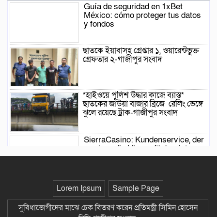
Guía de seguridad en 1xBet
México: cómo proteger tus datos
y fondos
ছাতকে ইয়াবাসহ গ্রেপ্তার ১, ওয়ারেন্টভুক্ত
গ্রেফতার ২-গাজীপুর সংবাদ
*হাইওয়ে পুলিশ উদ্ধার কাজে ব্যাস্ত*
ছাতকের জাউয়া বাজার ব্রিজে রেলিং ভেঙ্গে
ঝুলে রয়েছে ট্রাক-গাজীপুর সংবাদ
SierraCasino: Kundenservice, der
rund um die Uhr verfügbar ist
গজারিয়ায় ১৩ বছরের কিশোরীকে ধর্ষণের
Lorem Ipsum
Sample Page
ঘটনায় যুবক গ্রেপ্তার-গাজীপুর সংবাদ
সুবিধাভোগীদের মাঝে চেক বিতরণ করেন প্রতিমন্ত্রী সিমিন হোসেন