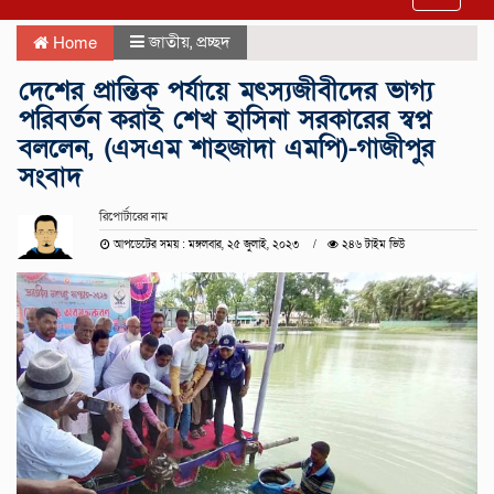
navigat
জাতীয়
,
প্রচ্ছদ
Home
দেশের প্রান্তিক পর্যায়ে মৎস্যজীবীদের ভাগ্য
পরিবর্তন করাই শেখ হাসিনা সরকারের স্বপ্ন
বললেন, (এসএম শাহজাদা এমপি)-গাজীপুর
সংবাদ
রিপোর্টারের নাম
আপডেটের সময় : মঙ্গলবার, ২৫ জুলাই, ২০২৩
২৪৬ টাইম ভিউ