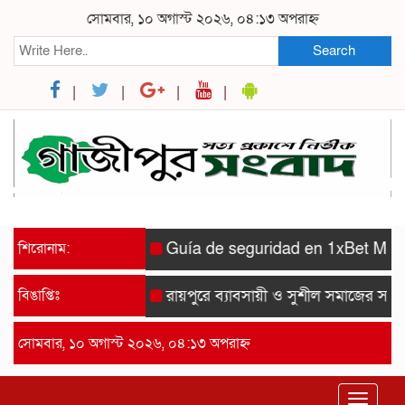
সোমবার, ১০ অগাস্ট ২০২৬, ০৪:১৩ অপরাহ্ন
Search
শিরোনাম:
Guía de seguridad en 1xBet México: 
বিঙাপ্তিঃ
রায়পুরে ব্যাবসায়ী ও সুশীল সমাজের সম্মানে 
সোমবার, ১০ অগাস্ট ২০২৬, ০৪:১৩ অপরাহ্ন
Toggle