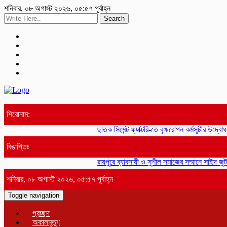
শনিবার, ০৮ অগাস্ট ২০২৬, ০৫:৫৭ পূর্বাহ্ন
Search
শিরোনাম:
ছাতক সিমেন্ট ফ্যাক্টরি-তে বৃক্ষরোপন কর্মসূচীর উদ্বোধন
বিঙাপ্তিঃ
রায়পুরে ব্যাবসায়ী ও সুশীল সমাজের সম্মানে সাইদ জুট
শনিবার, ০৮ অগাস্ট ২০২৬, ০৫:৫৭ পূর্বাহ্ন
Toggle navigation
প্রচ্ছদ
অকালমৃত্যু