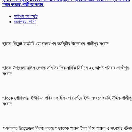
স্হান করেছে-গাজীপুর সংবাদ
সর্বশেষ আপডেট
জনপ্রিয় পোস্ট
ছাতক সিমেন্ট ফ্যাক্টরি-তে বৃক্ষরোপন কর্মসূচীর উদ্বোধন-গাজীপুর সংবাদ
ছাতক উপজেলা দলিল লেখক সমিতির ত্রি-বার্ষিক নির্বাচন ২২ আগষ্ট শনিবার-গাজীপুর
সংবাদ
ছাতকে গোবিনগঞ্জ ইউনিয়ন পরিষদ কার্যালয় পরিদর্শনে ইউএনও মোঃ মহি উদ্দিন-গাজীপু
সংবাদ
*এলাকায় উত্তেজনা বিরাজ করছে* ছাতকে পাওনা টাকা নিয়ে হামলা ও সংঘর্ষের ঘটনা