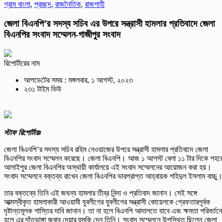
গ্রাম বাংলা
,
প্রচ্ছদ
,
রাজনৈতিক
,
রাজশাহী
জেলা বিএনপি’র সদস্য সচিব এর উপরে সন্ত্রাসী হামলার প্রতিবাদে জেলা
বিএনপির সংবাদ সম্মেলন-গাজীপুর সংবাদ
রিপোর্টারের নাম
আপডেটের সময় : মঙ্গলবার, ১ আগস্ট, ২০২৩
২৩১ টাইম ভিউ
স্টাফ রিপোর্টারঃ
জেলা বিএনপি’র সদস্য সচিব রহিম নেওয়াজের উপরে সন্ত্রাসী হামলার প্রতিবাদে জেলা
বিএনপির সংবাদ সম্মেলন করেছে। জেলা বিএনপি। আজ ১ আগস্ট বেলা ১১ টার দিকে শহর
আলাইপুর জেলা বিএনপির অস্থায়ী কার্যালয়ে এই সংবাদ সম্মেলনের আয়োজন করা হয়।
সংবাদ সম্মেলনে বক্তব্য রাখেন জেলা বিএনপির ভারপ্রাপ্ত আহ্বায়ক শহিদুল ইসলাম বাচ্চু
তার বক্তব্যে তিনি এই জঘন্য হামলার তীব্র নিন্দা ও প্রতিবাদ জানান। সেই সঙ্গে
আত্মস্বীকৃত হামলাকারী আওয়ামী যুবলীগের যুবলীগের সন্ত্রাসী কোয়েলকে গ্রেফতারপূর্বক
দৃষ্টান্তমূলক শাস্তির দাবি জানান। তা না হলে বিএনপি আদালতে যাবে এবং ক্ষমতা পরিবর্তন
হলে এর দাঁতভাঙ্গা জবাব দেয়ার হুমকি দেন তিনি। সংবাদ সম্মেলনে উপস্থিত ছিলেন জেলা