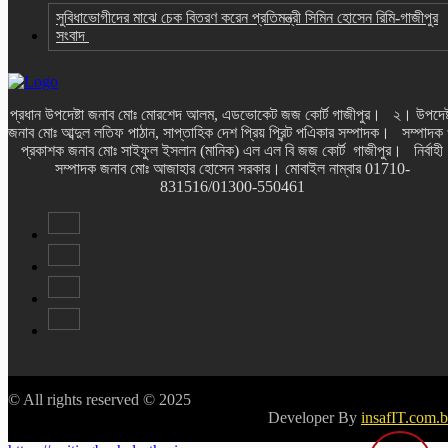
সুবিধাভোগীদের মাঝে চেক বিতরণ করেন প্রতিমন্ত্রী সিমিন হোসেন রিমি-গাজীপুর
সংবাদ
প্রধান উপদেষ্টা জনাব মোঃ মোরশেদ আলম, এডভোকেট জজ কোর্ট গাজীপুর। ২। উপদেষ্
জনাব মোঃ আব্দুল লতিফ পাঠান, সাপ্তাহিক দেশ প্রিয় প্রিন্ট পএিকার সম্পাদক। সম্পাদক
প্রকাশক জনাব মোঃ সাইফুল ইসলান (মানিক) এল এল বি জজ কোর্ট গাজীপুর। নির্বাহী
সম্পাদক জনাব মোঃ আজাহার হোসেন সরকার। মোবাইল নাম্বার 01710-
831516/01300-550461
© All rights reserved © 2025
Developer By
insafIT.com.