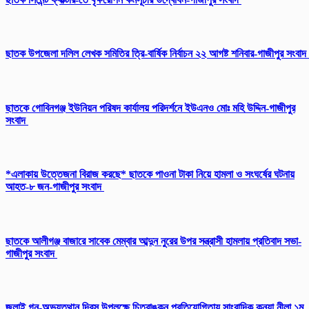
ছাতক উপজেলা দলিল লেখক সমিতির ত্রি-বার্ষিক নির্বাচন ২২ আগষ্ট শনিবার-গাজীপুর সংবাদ
ছাতকে গোবিনগঞ্জ ইউনিয়ন পরিষদ কার্যালয় পরিদর্শনে ইউএনও মোঃ মহি উদ্দিন-গাজীপুর
সংবাদ
*এলাকায় উত্তেজনা বিরাজ করছে* ছাতকে পাওনা টাকা নিয়ে হামলা ও সংঘর্ষের ঘটনায়
আহত-৮ জন-গাজীপুর সংবাদ
ছাতকে আলীগঞ্জ বাজারে সাবেক মেম্বার আব্দুন নুরের উপর সন্ত্রাসী হামলায় প্রতিবাদ সভা-
গাজীপুর সংবাদ
জুলাই গন-অভ্যুত্থান দিবস উপলক্ষে চিত্রাঙ্কন প্রতিযোগিতায় সাংবাদিক কন্যা নীলা ১ম