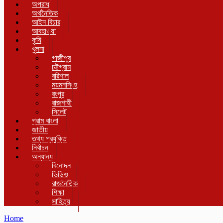
অপরাধ
অর্থনৈতিক
আইন বিচার
আবহাওয়া
কৃষি
খুলনা
গাজীপুর
চট্টগ্রাম
বরিশাল
ময়মনসিংহ
রংপুর
রাজশাহী
সিলেট
গ্রাম বাংলা
জাতীয়
তথ্য প্রযুক্তি
নির্বাচন
অন্যান্য
বিনোদন
ভিডিও
রাজনৈতিক
শিক্ষা
সাহিত্য
Home