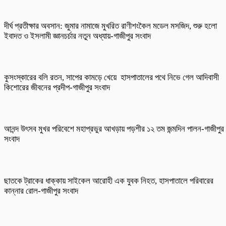
দীর্ঘ প্রতীক্ষার অবসান: জুমার নামাজে মুখরিত রাণীশংকৈল মডেল মসজিদ, শুরু হলো
ইবাদত ও ইসলামী জ্ঞানচর্চার নতুন অধ্যায়-গাজীপুর সংবাদ
কুসংস্কারের বলি রতন, সাপের কামড়ে খেয়ে হাসপাতালের পথে নিভে গেল আদিবাসী
কিশোরের জীবনের প্রদীপ-গাজীপুর সংবাদ
আনন্দ উৎসব মুখর পরিবেশে মহাপ্রভুর আখড়ায় পড়শীর ১২ তম জন্মদিন পালন-গাজীপুর
সংবাদ
ছাতকে ট্রাকের ধাক্কায় সাইকেল আরোহী এক যুবক নিহত, হাসপাতালে পরিবারের
কান্নার রোল-গাজীপুর সংবাদ