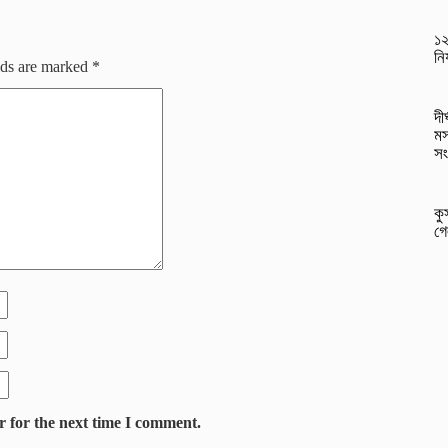
১২
নি
lds are marked
*
দী
মস
সং
কু
গে
r for the next time I comment.