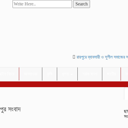
Search
রায়পুরে ব্যাবসায়ী ও সুশীল সমাজের সম্
ইন বিচার
আবহাওয়া
কৃষি
খুলনা
গ্রাম বাংলা
জাতীয়
ত
ীপুর সংবাদ
ছা
সং