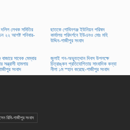
দলিল লেখক সমিতির
ছাতকে গোবিনগঞ্জ ইউনিয়ন পরিষদ
র্বাচন ২২ আগষ্ট শনিবার-
কার্যালয় পরিদর্শনে ইউএনও মোঃ মহি
উদ্দিন-গাজীপুর সংবাদ
 বাজারে সাবেক মেম্বার
জুলাই গন-অভ্যুত্থান দিবস উপলক্ষে
র সন্ত্রাসী হামলায়
চিত্রাঙ্কন প্রতিযোগিতায় সাংবাদিক কন্যা
গাজীপুর সংবাদ
নীলা ১ম স্হান করেছে-গাজীপুর সংবাদ
োসেন রিমি-গাজীপুর সংবাদ