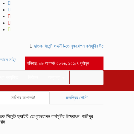
ছাতক সিমেন্ট ফ্যাক্টরি-তে বৃক্ষরোপন কর্মসূচীর উদ্বোধন-গাজীপুর সংবাদ
মানে সাইদ জুটনের ইফতার মাহফিল অনুষ্ঠিত।-গাজীপুর সংবাদ
আসসালামু আলাইকুম” পবিত্
শনিবার, ০৮ অগাস্ট ২০২৬, ১২:০৭ পূর্বাহ্ন
থ্য প্রযুক্তি
নির্বাচন
অন্যান্য
সর্বশেষ আপডেট
জনপ্রিয় পোস্ট
তক সিমেন্ট ফ্যাক্টরি-তে বৃক্ষরোপন কর্মসূচীর উদ্বোধন-গাজীপুর
বাদ