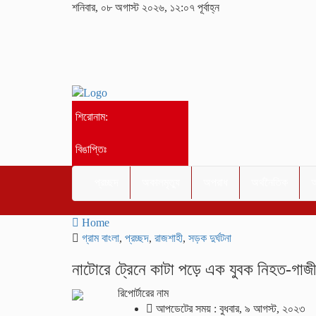
শনিবার, ০৮ অগাস্ট ২০২৬, ১২:০৭ পূর্বাহ্ন
শিরোনাম:
বিঙাপ্তিঃ
প্রচ্ছদ
অকালমৃত্যু
অপরাধ
অর্থনৈতিক
আ
Home
গ্রাম বাংলা
,
প্রচ্ছদ
,
রাজশাহী
,
সড়ক দুর্ঘটনা
নাটোরে ট্রেনে কাটা পড়ে এক যুবক নিহত-গাজ
রিপোর্টারের নাম
আপডেটের সময় : বুধবার, ৯ আগস্ট, ২০২৩