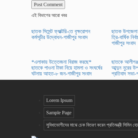
এই বিভাগের আরো খবর
ছাতক সিমেন্ট ফ্যাক্টরি-তে বৃক্ষরোপন
ছাতক উপজেলা 
কর্মসূচীর উদ্বোধন-গাজীপুর সংবাদ
ত্রি-বার্ষিক নি
গাজীপুর সংবাদ
*এলাকায় উত্তেজনা বিরাজ করছে*
ছাতকে আলীগঞ্জ
ছাতকে পাওনা টাকা নিয়ে হামলা ও সংঘর্ষের
আব্দুন নুরের উপ
ঘটনায় আহত-৮ জন-গাজীপুর সংবাদ
প্রতিবাদ সভা-
Lorem Ipsum
Sample Page
সুবিধাভোগীদের মাঝে চেক বিতরণ করেন প্রতিমন্ত্রী সিমিন হ