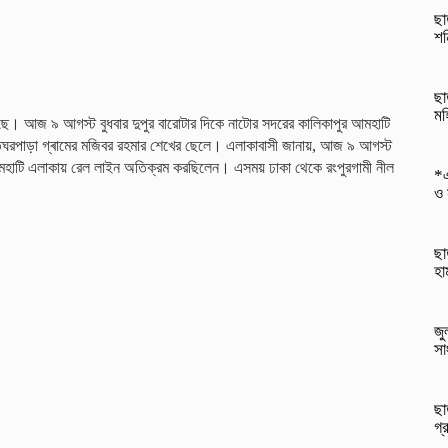
ছা
শন
ছা
মহ
়েছে। আজ ৯ আগস্ট বুধবার দুপুর বারোটার দিকে নাটোর সদরের কালিকাপুর আমহাটি
ুর তেঘরপাড়া গ্ৰামের মজিবর রহমার শেখের ছেলে। এলাকাবাসী জানায়, আজ ৯ আগস্ট
আমহাটি এলাকায় রেল লাইন অতিক্রম করছিলেন। এসময় ঢাকা থেকে রংপুরগামী নীল
*এ
ও 
ছা
হা
জু
সা
ছা
গ্