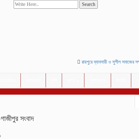
Search
রায়পুরে ব্যাবসায়ী ও সুশীল সমাজের সম্মান
ইন বিচার
আবহাওয়া
কৃষি
খুলনা
গ্রাম বাংলা
জাতীয়
ত
-গাজীপুর সংবাদ
৩