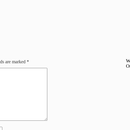
W
lds are marked
*
O