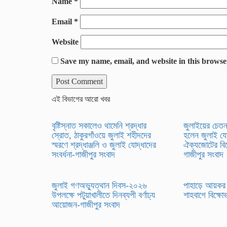
Name
*
Email
*
Website
Save my name, email, and website in this browse
এই বিভাগের আরো খবর
বৃষ্টিস্নাত সকালেও থামেনি শ্রদ্ধার
জুলাইয়ের চেতনা
স্রোত, ঠাকুরগাঁওয়ে জুলাই শহীদদের
হলেন জুলাই যো
স্মরণে শ্রদ্ধাঞ্জলি ও জুলাই যোদ্ধাদের
ঐক্যজোটের বিক্
সংবর্ধনা-গাজীপুর সংবাদ
গাজীপুর সংবাদ
জুলাই গণঅভ্যুত্থান দিবস-২০২৬
পাহাড়ে আয়ক
উপলক্ষে পটুয়াখালীতে দিনব্যপী বর্ণাঢ্য
শাহবাগে বিক্ষ
আয়োজন-গাজীপুর সংবাদ