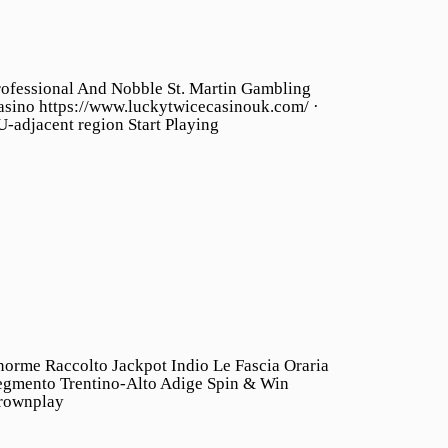
rofessional And Nobble St. Martin Gambling
asino https://www.luckytwicecasinouk.com/ ·
U-adjacent region Start Playing
norme Raccolto Jackpot Indio Le Fascia Oraria
egmento Trentino-Alto Adige Spin & Win
rownplay