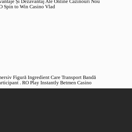
vantaje Și Dezavantaj Ale Online Cazinouri Nou
O Spin to Win Casino Vlad
mersiv Figură Ingredient Care Transport Bandă
articipant . RO Play Instantly Betmen Casino