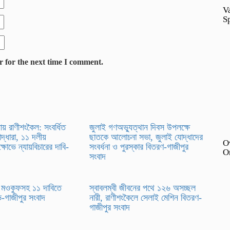
V
S
r for the next time I comment.
য় রাণীশংকৈল: সংবর্ধিত
জুলাই গণঅভ্যুত্থান দিবস উপলক্ষে
দ্ধারা, ১১ দলীয়
ছাতকে আলোচনা সভা, জুলাই যোদ্ধাদের
O
ষোভে ন্যায়বিচারের দাবি-
সংবর্ধনা ও পুরস্কার বিতরণ-গাজীপুর
O
সংবাদ
র মওকুফসহ ১১ দাবিতে
স্বাবলম্বী জীবনের পথে ১২৬ অসচ্ছল
োভ-গাজীপুর সংবাদ
নারী, রাণীশংকৈলে সেলাই মেশিন বিতরণ-
গাজীপুর সংবাদ