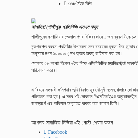
৩৭৮ টাইম ভিউ
কাপাসিয়া (গাজীপুর) প্রতিনিধিঃ এসএম মাসুদ
গাজীপুরের কাপাসিয়ায় ভেজাল পণ্য বিক্রির দায়ে ১ জন ব্যবসায়ীকে ১০
দন্ডপ্রাপ্ত ব্যবসা প্রতিষ্ঠান উপজেলা সদর বাজারের মুক্তা বীজ ভা
অনুসারে নগদ ১০০০০/ ( দশ হাজার টাকা) জরিমানা করা হয়।
সোমবার ২৮ আগষ্ট বিকেল ৬টার দিকে এক্সিকিউটিভ ম্যাজিস্ট্রেট সহকার
পরিচালনা করেন।
এ বিষয়ে সহকারী কমিশনার ভুমি রিফাত নূর মৌসুমী বলেন,বাজারে দোকা
পরিচালনা করা হয়। এ সময় ১টি দোকানে বিএসটিআইএর অনুমোদনহীন ও
জনস্বার্থে এই অভিযান অব্যাহত থাকবে বলে জানান তিনি।
আপনার সামাজিক মিডিয়া এই পোস্ট শেয়ার করুন
Facebook