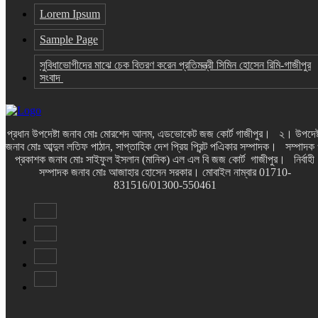
Lorem Ipsum
Sample Page
সুবিধাভোগীদের মাঝে চেক বিতরণ করেন প্রতিমন্ত্রী সিমিন হোসেন রিমি-গাজীপুর
সংবাদ
প্রধান উপদেষ্টা জনাব মোঃ মোরশেদ আলম, এডভোকেট জজ কোর্ট গাজীপুর। ২। উপদেষ্
জনাব মোঃ আব্দুল লতিফ পাঠান, সাপ্তাহিক দেশ প্রিয় প্রিন্ট পএিকার সম্পাদক। সম্পাদক
প্রকাশক জনাব মোঃ সাইফুল ইসলান (মানিক) এল এল বি জজ কোর্ট গাজীপুর। নির্বাহী
সম্পাদক জনাব মোঃ আজাহার হোসেন সরকার। মোবাইল নাম্বার 01710-
831516/01300-550461