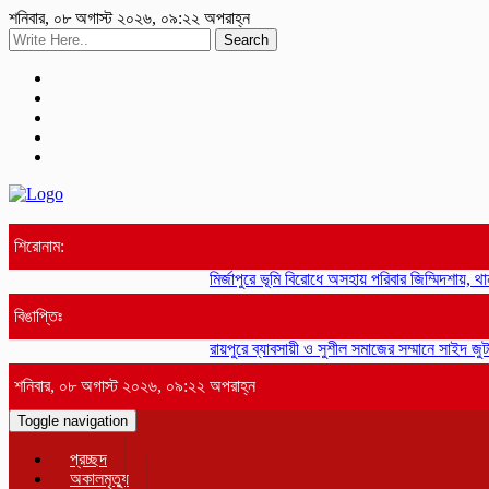
শনিবার, ০৮ অগাস্ট ২০২৬, ০৯:২২ অপরাহ্ন
Search
শিরোনাম:
মির্জাপুরে ভূমি বিরোধে অসহায় পরিবার জিম্মিদশায়, থান
বিঙাপ্তিঃ
রায়পুরে ব্যাবসায়ী ও সুশীল সমাজের সম্মানে সাইদ জুট
শনিবার, ০৮ অগাস্ট ২০২৬, ০৯:২২ অপরাহ্ন
Toggle navigation
প্রচ্ছদ
অকালমৃত্যু