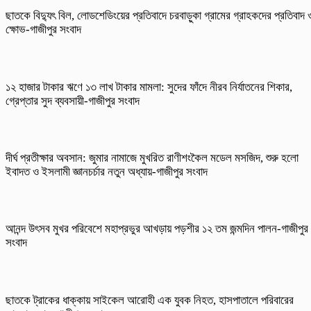
ছাতকে বিদ্যুৎ বিল, লোডশেডিংয়ের প্রতিবাদে চরবাড়ুকা গ্রামের গ্রাহকদের প্রতিবাদ 
ক্ষোভ-গাজীপুর সংবাদ
১২ হাজার টাকার ঋণে ১৩ লাখ টাকার মামলা: সুদের ফাঁদে নীরব নির্যাতনের শিকার,
গ্রেপ্তার সুদ ব্যবসায়ী-গাজীপুর সংবাদ
দীর্ঘ প্রতীক্ষার অবসান: জুমার নামাজে মুখরিত রাণীশংকৈল মডেল মসজিদ, শুরু হলো
ইবাদত ও ইসলামী জ্ঞানচর্চার নতুন অধ্যায়-গাজীপুর সংবাদ
আনন্দ উৎসব মুখর পরিবেশে মহাপ্রভুর আখড়ায় পড়শীর ১২ তম জন্মদিন পালন-গাজীপুর
সংবাদ
ছাতকে ট্রাকের ধাক্কায় সাইকেল আরোহী এক যুবক নিহত, হাসপাতালে পরিবারের