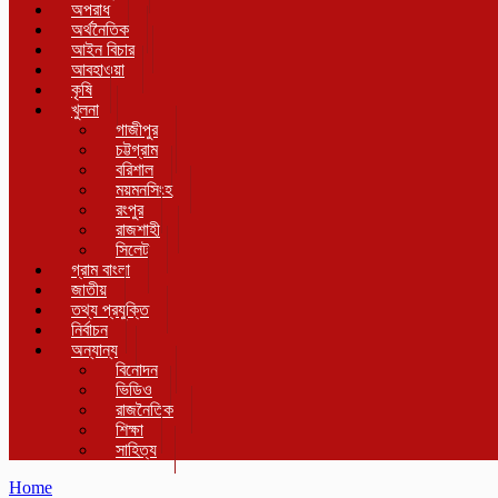
অপরাধ
অর্থনৈতিক
আইন বিচার
আবহাওয়া
কৃষি
খুলনা
গাজীপুর
চট্টগ্রাম
বরিশাল
ময়মনসিংহ
রংপুর
রাজশাহী
সিলেট
গ্রাম বাংলা
জাতীয়
তথ্য প্রযুক্তি
নির্বাচন
অন্যান্য
বিনোদন
ভিডিও
রাজনৈতিক
শিক্ষা
সাহিত্য
Home