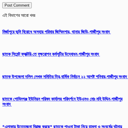
এই বিভাগের আরো খবর
মির্জাপুরে ভূমি বিরোধে অসহায় পরিবার জিম্মিদশায়, থানায় জিডি-গাজীপুর সংবাদ
ছাতক সিমেন্ট ফ্যাক্টরি-তে বৃক্ষরোপন কর্মসূচীর উদ্বোধন-গাজীপুর সংবাদ
ছাতক উপজেলা দলিল লেখক সমিতির ত্রি-বার্ষিক নির্বাচন ২২ আগষ্ট শনিবার-গাজীপুর সংবাদ
ছাতকে গোবিনগঞ্জ ইউনিয়ন পরিষদ কার্যালয় পরিদর্শনে ইউএনও মোঃ মহি উদ্দিন-গাজীপুর
সংবাদ
*এলাকায় উত্তেজনা বিরাজ করছে* ছাতকে পাওনা টাকা নিয়ে হামলা ও সংঘর্ষের ঘটনায়