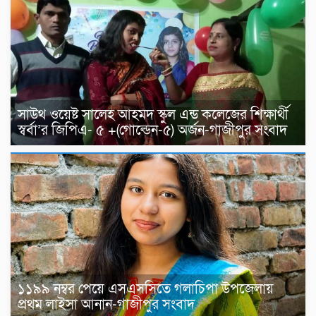
সাউথ ওয়েষ্ট সালেহ আহমদ স্কুল এন্ড কলেজের শিক্ষার্থী
স্বর্বা’র জিপিএ- ৫ +(গোল্ডেন-৫) অর্জন-গাজীপুর সংবাদ
১১৯৯ নম্বর পেয়ে এসএসসিতে গলাচিপা উপজেলায়
প্রথম লাইসা আনান-গাজীপুর সংবাদ