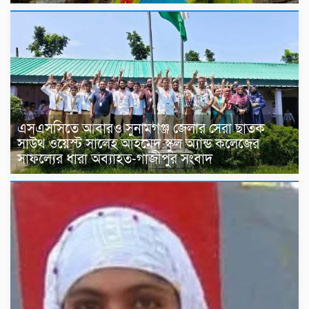
এসএসসিতে আবারও সুনামগঞ্জ জেলার সেরা ছাতক
সাউথ ওয়েস্ট সালেহ আহমেদ স্কুল অ্যান্ড কলেজের
সাফল্যের ধারা অব্যাহত-গাজীপুর সংবাদ