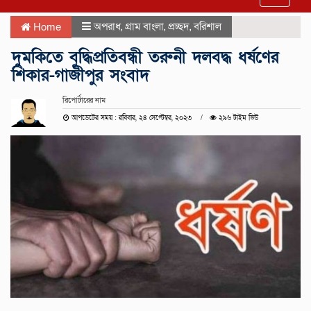
navigat
অপরাধ
,
গ্রাম বাংলা
,
প্রচ্ছদ
,
বরিশাল
Home
দুমকিতে বুদ্ধিপ্রতিবন্ধী তরুনী দলবদ্ধ ধর্ষণের
শিকার-গাজীপুর সংবাদ
রিপোর্টারের নাম
আপডেটের সময় : রবিবার, ২৪ সেপ্টেম্বর, ২০২৩
২৯৬ টাইম ভিউ