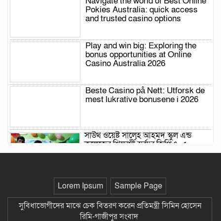
Navigate the world of Best Online
Pokies Australia: quick access
and trusted casino options
Play and win big: Exploring the
bonus opportunities at Online
Casino Australia 2026
Beste Casino på Nett: Utforsk de
mest lukrative bonusene i 2026
সাউথ ওয়েষ্ট সালেহ আহমদ স্কুল এন্ড
কলেজের শিক্ষার্থী স্বর্বা’র জিপিএ- ৫ +
(গোল্ডেন-৫) অর্জন-গাজীপুর সংবাদ
Play and win at PayID Pokies
Lorem Ipsum
Sample Page
Australia: explore the top slots
and instant deposit
সুবিধাভোগীদের মাঝে চেক বিতরণ করেন প্রতিমন্ত্রী সিমিন হোসেন
রিমি-গাজীপুর সংবাদ