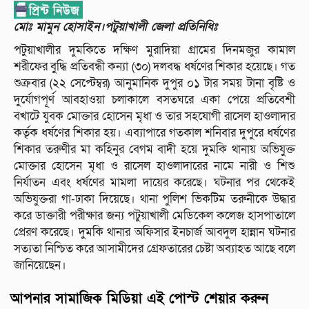
মোঃ মামুন হোসাইন।পটুয়াখালী জেলা প্রতিনিধিঃ
পটুয়াখালীর দুমকিতে দক্ষিণ মুরাদিয়া গ্রামের দিনমজুর কামাল
শরীফের বুদ্ধি প্রতিবন্ধী কন্যা (৩০) দলবদ্ধ ধর্ষণের শিকার হয়েছে। গত
শুক্রবার (২২ সেপ্টেম্বর) আনুমানিক দুপুর ০১ টার সময় টানা বৃষ্টি ও
দুর্যোগপূর্ণ আবহাওয়া চলাকালে বসতঘরে একা পেয়ে প্রতিবেশী
বখাটে যুবক মোক্তার হোসেন মৃধা ও তার সহযোগী রাসেল হাওলাদার
কর্তৃক ধর্ষণের শিকার হয়। এব্যাপারে গতকাল শনিবার দুপুরে ধর্ষণের
শিকার তরুণীর মা কহিনুর বেগম বাদী হয়ে দুমকি থানায় অভিযুক্ত
মোক্তার হোসেন মৃধা ও রাসেল হাওলাদারের নামে নারী ও শিশু
নির্যাতন এবং ধর্ষণের মামলা দায়ের করেছে। ঘটনার পর থেকেই
অভিযুক্তরা গা-ঢাকা দিয়েছে। থানা পুলিশ ভিকটিম তরুনীকে উদ্ধার
করে ডাক্তারী পরীক্ষার জন্য পটুয়াখালী মেডিকেল কলেজ হাসপাতালে
প্রেরণ করেছে। দুমকি থানার অফিসার ইনচার্জ আবদুল হান্নান ঘটনার
সত্যতা নিশ্চিত করে আসামীদের গ্রেফতারের চেষ্টা অব্যাহত আছে বলে
জানিয়েছেন।
আপনার সামাজিক মিডিয়া এই পোস্ট শেয়ার করুন