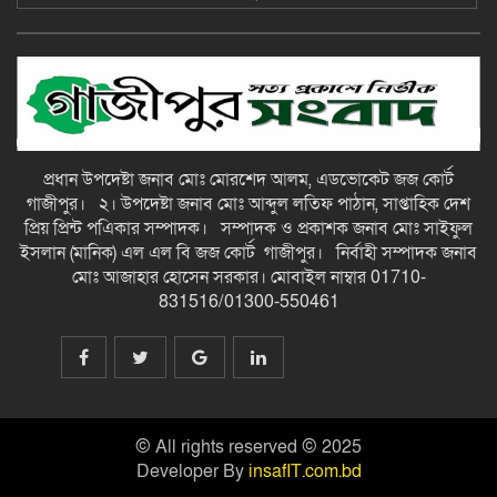
Find your favorites: best games
and promotions at the Best Online
Casino Canada for
Fast Withdrawal Casino UK 2026:
Top promotions that enhance your
gaming experience
প্রধান উপদেষ্টা জনাব মোঃ মোরশেদ আলম, এডভোকেট জজ কোর্ট
গাজীপুর। ২। উপদেষ্টা জনাব মোঃ আব্দুল লতিফ পাঠান, সাপ্তাহিক দেশ
Best Online Casino Canada 2026
প্রিয় প্রিন্ট পএিকার সম্পাদক। সম্পাদক ও প্রকাশক জনাব মোঃ সাইফুল
mobile app insights: Play
anywhere with quick access to
ইসলান (মানিক) এল এল বি জজ কোর্ট গাজীপুর। নির্বাহী সম্পাদক জনাব
মোঃ আজাহার হোসেন সরকার। মোবাইল নাম্বার 01710-
831516/01300-550461
১১৯৯ নম্বর পেয়ে এসএসসিতে গলাচিপা
উপজেলায় প্রথম লাইসা আনান-গাজীপুর
সংবাদ
Explore the top mobile casino
apps of 2026: seamless gaming at
© All rights reserved © 2025
your fingertips
Developer By
insafIT.com.bd