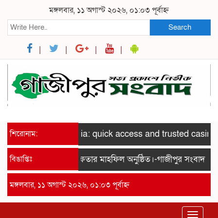
মঙ্গলবার, ১১ অগাস্ট ২০২৬, ০১:০৩ পূর্বাহ্ন
Search
e Pokies Australia: quick access and trusted casino opti
শিরোনাম:
্মানে সাইদ জুটনের ইফতার মাহফিল অনুষ্ঠিত।-গাজীপুর সংবাদ
বিঙাপ্তিঃ
আসসাল
মঙ্গলবার, ১১ অগাস্ট ২০২৬, ০১:০৩ পূর্বাহ্ন
Toggle