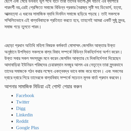
ছেলে এবং মেয়ে উভয়ই ভুল পথে হাটে তারা তাদের ভালো-মন্দ যাচাই এর ব্যাপারে
পারদর্শী নয়,এরই প্রেক্ষিতে সমাজে বিভিন্ন প্রকার নৈরাজ্য সৃষ্টি সহ ডিভোর্স, হত্যা,
আত্মহত্যা এ ধরনের সামাজিক ব্যাধি দিনদিন সমাজে ছড়িয়ে পড়ছে। তাই সকলকে
সম্মিলিতভাবে এই বাল্যবিবাহকে প্রতিহত করতে হবে, তাহলেই আমরা একটি সুষ্ঠু সুন্দর,
সমাজ গড়ে তুলতে পারব।
এছাড়া প্রধান অতিথি মহিলা বিষয়ক কর্মকর্তা মোসাম্মৎ জেসমিন আক্তার উক্ত
অনুষ্ঠানে উপস্থিত সকলকে বাল্য বিবাহ সম্পর্কে বিভিন্ন দিকনির্দেশনা অর্পণ করেন।
উক্ত সবার সকল সদস্যবৃন্দ মনে করেন জেসমিন আক্তার যে দিকনির্দেশনা দিয়েছেন
আদাবাড়িয়া ইউনিয়ন পরিষদের চেয়ারম্যান মনজুর আলম এর নেতৃত্বে তারা সুন্দরভাবে
তাদের সমাজকে গঠন করার লক্ষ্যে একত্ববদ্ধ ভাবে কাজ করে যাবেন। এবং সকলের
দ্বারে দ্বারে গিয়ে তাদেরকে বাল্যবিবাহ সম্পর্কে সচেতন মূলক বার্তা প্রদান করবেন।
আপনার সামাজিক মিডিয়া এই পোস্ট শেয়ার করুন
Facebook
Twitter
Digg
Linkedin
Reddit
Google Plus