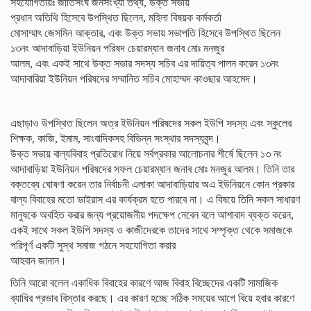
সহযোগিতায়ঃ জাতিসংঘ জনসংখ্যা তথ্য, উক্ত সভায়
প্রধান অতিথি হিসেবে উপস্থিত ছিলেন, মহিলা বিষয়ক কর্মকর্তা
মোসাম্মাৎ জেসমিন আক্তার, এবং উক্ত সভায় সভাপতি হিসেবে উপস্থিত ছিলেন
১৩নং আদাবাড়িয়া ইউনিয়ন পরিষদ চেয়ারম্যান জনাব মোঃ মনজুর
আলম, এবং একই সাথে উক্ত সভার সদস্য সচিব এর দায়িত্ব পালন করেন ১৩নং
আদাবারিয়া ইউনিয়ন পরিষদের সম্মানিত সচিব মোহাম্মদ কাওছার আহমেদ।
এছাড়াও উপস্থিত ছিলেন অত্র ইউনিয়ন পরিষদের সকল ইউপি সদস্য এবং স্কুলের
শিক্ষক, কাজি, ইমাম, সাংবাদিকসহ বিভিন্ন সংস্থার সদস্যবৃন্দ।
উক্ত সভায় বাল্যবিবাহ প্রতিরোধ নিয়ে সর্বপ্রকার আলোচনার শীর্ষে ছিলেন ১৩ নং
আদাবাড়িয়া ইউনিয়ন পরিষদের সফল চেয়ারম্যান জনাব মোঃ মনজুর আলম। তিনি তার
বক্তব্যে ঘোষণা করেন তার নির্বাচনী এলাকা আদাবাড়িয়ার অএ ইউনিয়নে কোন প্রকার
বাল্য বিবাহের মতো ভাইরাস এর কার্যক্রম হতে পারবে না। এ বিষয়ে তিনি সকল সাধারণ
মানুষকে অবহিত করার জন্য প্রয়োজনীয় পদক্ষেপ নেবেন বলে আশাবাদ ব্যক্ত করেন,
একই সাথে সকল ইউপি সদস্য ও কাজীদেরকে তাদের সাথে সম্পৃক্ত থেকে সমাজকে
পরিপূর্ণ একটি সুস্থ সমাজ গঠনে সহযোগিতা করার
আহবান জানান।
তিনি আরো বলেল একাধিক বিবাহের কারণে আজ বিবাহ বিচ্ছেদের একটি সামাজিক
ব্যাধির প্রভাব বিস্তার করছে। এর কারণ হচ্ছে সঠিক সময়ের আগে বিয়ে হবার কারণে