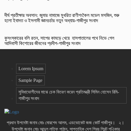
দীর্ঘ প্রতীক্ষার অবসান: জুমার নামাজে মুখরিত রাণীশংকৈল মডেল মসজিদ, শুরু
হলো ইবাদত ও ইসলামী জ্ঞানচর্চার নতুন অধ্যায়-গাজীপুর সংবাদ
কুসংস্কারের বলি রতন, সাপের কামড়ে খেয়ে হাসপাতালের পথে নিভে গেল
আদিবাসী কিশোরের জীবনের প্রদীপ-গাজীপুর সংবাদ
Lorem Ipsum
Sample Page
সুবিধাভোগীদের মাঝে চেক বিতরণ করেন প্রতিমন্ত্রী সিমিন হোসেন রিমি-
গাজীপুর সংবাদ
প্রধান উপদেষ্টা জনাব মোঃ মোরশেদ আলম, এডভোকেট জজ কোর্ট গাজীপুর। ২।
উপদেষ্টা জনাব মোঃ আব্দুল লতিফ পাঠান, সাপ্তাহিক দেশ প্রিয় প্রিন্ট পএিকার