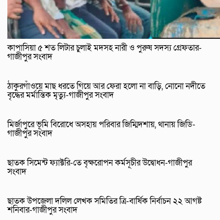
কাপাসিয়া ৫ শত লিটার চুলাই মদসহ নারী ও পুরুষ সদস্য গ্রেফতার-
গাজীপুর সংবাদ
ঠাকুরগাঁওয়ে মাছ ধরতে গিয়ে আর ফেরা হলো না বাড়ি, নোনো নদীতে
বৃদ্ধের মর্মান্তিক মৃত্যু-গাজীপুর সংবাদ
মির্জাপুরে ভূমি বিরোধে অসহায় পরিবার জিম্মিদশায়, থানায় জিডি-
গাজীপুর সংবাদ
ছাতক সিমেন্ট ফ্যাক্টরি-তে বৃক্ষরোপন কর্মসূচীর উদ্বোধন-গাজীপুর
সংবাদ
ছাতক উপজেলা দলিল লেখক সমিতির ত্রি-বার্ষিক নির্বাচন ২২ আগষ্ট
শনিবার-গাজীপুর সংবাদ