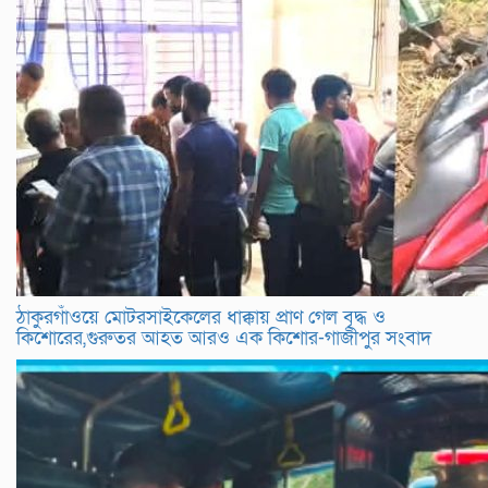
ঠাকুরগাঁওয়ে মোটরসাইকেলের ধাক্কায় প্রাণ গেল বৃদ্ধ ও
কিশোরের,গুরুতর আহত আরও এক কিশোর-গাজীপুর সংবাদ