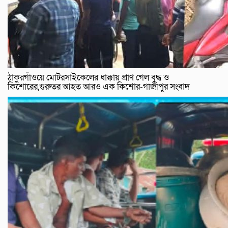
ঠাকুরগাঁওয়ে মোটরসাইকেলের ধাক্কায় প্রাণ গেল বৃদ্ধ ও
কিশোরের,গুরুতর আহত আরও এক কিশোর-গাজীপুর সংবাদ