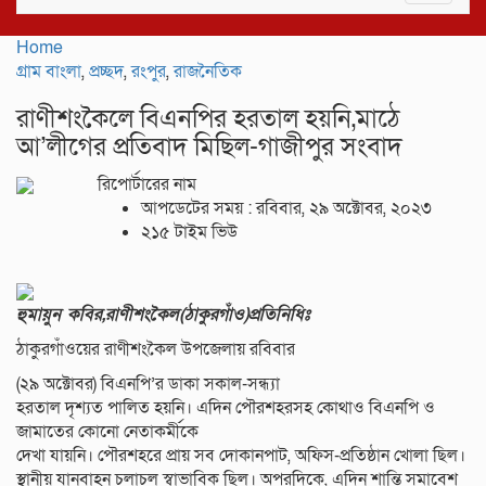
navigat
Home
গ্রাম বাংলা
,
প্রচ্ছদ
,
রংপুর
,
রাজনৈতিক
রাণীশংকৈলে বিএনপির হরতাল হয়নি,মাঠে
আ’লীগের প্রতিবাদ মিছিল-গাজীপুর সংবাদ
রিপোর্টারের নাম
আপডেটের সময় : রবিবার, ২৯ অক্টোবর, ২০২৩
২১৫ টাইম ভিউ
হুমায়ুন কবির,রাণীশংকৈল(ঠাকুরগাঁও)প্রতিনিধিঃ
ঠাকুরগাঁওয়ের রাণীশংকৈল উপজেলায় রবিবার
(২৯ অক্টোবর) বিএনপি’র ডাকা সকাল-সন্ধ্যা
হরতাল দৃশ্যত পালিত হয়নি। এদিন পৌরশহরসহ কোথাও বিএনপি ও
জামাতের কোনো নেতাকর্মীকে
দেখা যায়নি। পৌরশহরে প্রায় সব দোকানপাট, অফিস-প্রতিষ্ঠান খোলা ছিল।
স্থানীয় যানবাহন চলাচল স্বাভাবিক ছিল। অপরদিকে, এদিন শান্তি সমাবেশ