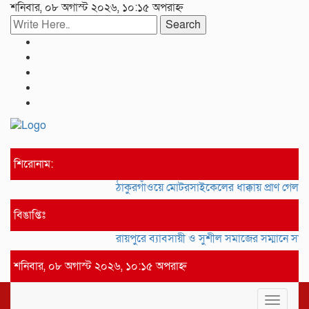
শনিবার, ০৮ অগাস্ট ২০২৬, ১০:১৫ অপরাহ্ন
Search
শিরোনাম:
ঠাকুরগাঁওয়ে মোটরসাইকেলের ধাক্কায় প্রাণ গেল বৃদ্
বিঙাপ্তিঃ
রায়পুরে ব্যাবসায়ী ও সুশীল সমাজের সম্মানে সাইদ জুটন
শনিবার, ০৮ অগাস্ট ২০২৬, ১০:১৫ অপরাহ্ন
Toggle