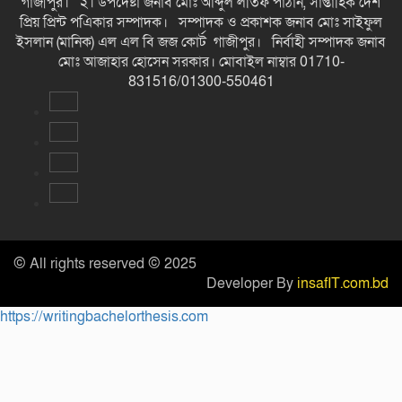
গাজীপুর। ২। উপদেষ্টা জনাব মোঃ আব্দুল লতিফ পাঠান, সাপ্তাহিক দেশ
প্রিয় প্রিন্ট পএিকার সম্পাদক। সম্পাদক ও প্রকাশক জনাব মোঃ সাইফুল
ইসলান (মানিক) এল এল বি জজ কোর্ট গাজীপুর। নির্বাহী সম্পাদক জনাব
মোঃ আজাহার হোসেন সরকার। মোবাইল নাম্বার 01710-
831516/01300-550461
© All rights reserved © 2025
Developer By
insafIT.com.bd
https://writingbachelorthesis.com