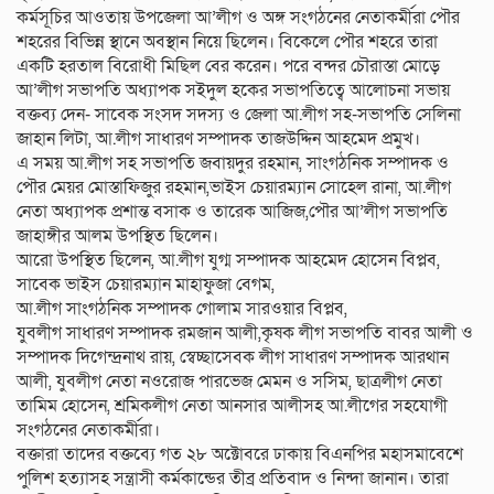
কর্মসূচির আওতায় উপজেলা আ’লীগ ও অঙ্গ সংগঠনের নেতাকর্মীরা পৌর
শহরের বিভিন্ন স্থানে অবস্থান নিয়ে ছিলেন। বিকেলে পৌর শহরে তারা
একটি হরতাল বিরোধী মিছিল বের করেন। পরে বন্দর চৌরাস্তা মোড়ে
আ’লীগ সভাপতি অধ্যাপক সইদুল হকের সভাপতিত্বে আলোচনা সভায়
বক্তব্য দেন- সাবেক সংসদ সদস্য ও জেলা আ.লীগ সহ-সভাপতি সেলিনা
জাহান লিটা, আ.লীগ সাধারণ সম্পাদক তাজউদ্দিন আহমেদ প্রমুখ।
এ সময় আ.লীগ সহ সভাপতি জবায়দুর রহমান, সাংগঠনিক সম্পাদক ও
পৌর মেয়র মোস্তাফিজুর রহমান,ভাইস চেয়ারম্যান সোহেল রানা, আ.লীগ
নেতা অধ্যাপক প্রশান্ত বসাক ও তারেক আজিজ,পৌর আ’লীগ সভাপতি
জাহাঙ্গীর আলম উপস্থিত ছিলেন।
আরো উপস্থিত ছিলেন, আ.লীগ যুগ্ম সম্পাদক আহমেদ হোসেন বিপ্লব,
সাবেক ভাইস চেয়ারম্যান মাহাফুজা বেগম,
আ.লীগ সাংগঠনিক সম্পাদক গোলাম সারওয়ার বিপ্লব,
যুবলীগ সাধারণ সম্পাদক রমজান আলী,কৃষক লীগ সভাপতি বাবর আলী ও
সম্পাদক দিগেন্দ্রনাথ রায়, স্বেচ্ছাসেবক লীগ সাধারণ সম্পাদক আরথান
আলী, যুবলীগ নেতা নওরোজ পারভেজ মেমন ও সসিম, ছাত্রলীগ নেতা
তামিম হোসেন, শ্রমিকলীগ নেতা আনসার আলীসহ আ.লীগের সহযোগী
সংগঠনের নেতাকর্মীরা।
বক্তারা তাদের বক্তব্যে গত ২৮ অক্টোবরে ঢাকায় বিএনপির মহাসমাবেশে
পুলিশ হত্যাসহ সন্ত্রাসী কর্মকান্ডের তীব্র প্রতিবাদ ও নিন্দা জানান। তারা