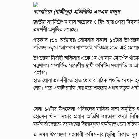
কাপাসিয়া (গাজীপুর) প্রতিনিধিঃ এসএম মাসুদ
জাতীয় স্যানিটেশন মাস অক্টোবর ও বিশ্ব হাত ধোয়া দিবস উ
প্রদর্শনী অনুষ্ঠিত হয়েছে।
গতকাল (৩০ অক্টোবর) সোমবার সকাল ১০টায় উপজেলা প
পরিষদ চত্বরে ‘আপনার নাগালেই পরিচ্ছন্ন হাত’ এই স্লোগানে হা
উপজেলা নির্বাহী অফিসার একেএম গোলাম মোর্শেদ খাঁনের স
মন্ত্রণালয় সম্পর্কিত সংসদীয় স্থায়ী কমিটির সভাপতি ও 
এমপি।
হাত ধোয়া প্রদর্শনীতে হাত ধোয়ার সঠিক পদ্ধতি দেখান হয়।
নেয়। পরে একটি র‌্যালি বের হয়ে শহরের প্রধান সড়ক প্রদ
বেলা ১২টায় উপজেলা পরিষদের মাসিক সভা অনুষ্ঠিত 
হোসেন খাঁন। সভার প্রধান অতিথি বঙ্গতাজ কন্যা সিম
কর্মকর্তাদেরকে সরকারের উন্নয়মূলক কর্মকান্ডগুলো সঠিক
এ সময় উপজেলা সহকারী কমিশনার (ভূমি) রিফাত নূর মৌসু