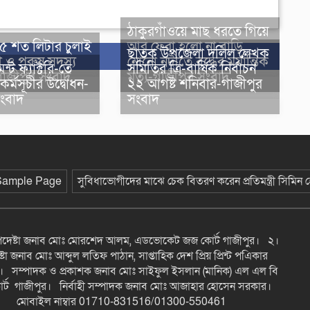
ঠাকুরগাঁওয়ে মাছ ধরতে গিয়ে
 ৫ শত লিটার চুলাই
আর ফেরা হলো না বাড়ি,
ছাতক উপজেলা দলিল লেখক
 ও পুরুষ সদস্য
নোনো নদীতে বৃদ্ধের মর্মান্তিক
্ট ফ্যাক্টরি-তে
সমিতির ত্রি-বার্ষিক নির্বাচন
গাজীপুর সংবাদ
মৃত্যু-গাজীপুর সংবাদ
কর্মসূচীর উদ্বোধন-
২২ আগষ্ট শনিবার-গাজীপুর
সংবাদ
সংবাদ
Sample Page
সুবিধাভোগীদের মাঝে চেক বিতরণ করেন প্রতিমন্ত্রী সিমিন
উপদেষ্টা জনাব মোঃ মোরশেদ আলম, এডভোকেট জজ কোর্ট গাজীপুর। ২।
টা জনাব মোঃ আব্দুল লতিফ পাঠান, সাপ্তাহিক দেশ প্রিয় প্রিন্ট পএিকার
। সম্পাদক ও প্রকাশক জনাব মোঃ সাইফুল ইসলান (মানিক) এল এল বি
্ট গাজীপুর। নির্বাহী সম্পাদক জনাব মোঃ আজাহার হোসেন সরকার।
মোবাইল নাম্বার 01710-831516/01300-550461