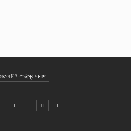
 হোসেন রিমি-গাজীপুর সংবাদ