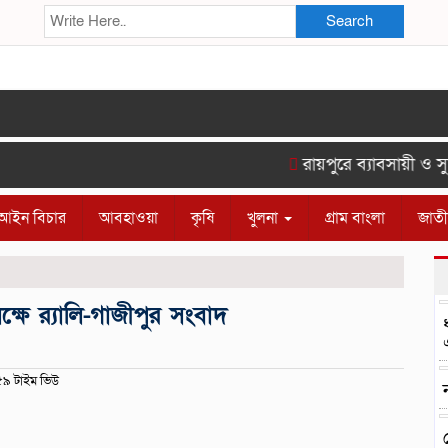
Search
রায়পুরে ব্যাবসায়ী ও সুশ
আইন বিচার
আবহাওয়া
কৃষি
খুলনা
গ্রাম বাংলা
জাত
্ষে র‍্যালি-গাজীপুর সংবাদ
৯ টাইম ভিউ