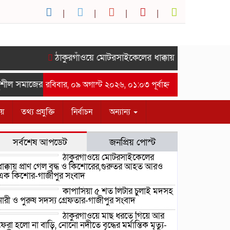
ঠাকুরগাঁওয়ে মোটরসাইকেলের ধাক্কায় প্রাণ গেল বৃদ্
ীল সমাজের সম্মানে সাইদ জুটনের ইফতার মাহফিল অনুষ্ঠিত।-গাজীপুর 
রবিবার, ০৯ অগাস্ট ২০২৬, ০১:০৩ পূর্বাহ্ন
ীয়
তথ্য প্রযুক্তি
নির্বাচন
অন্যান্য
সর্বশেষ আপডেট
জনপ্রিয় পোস্ট
ঠাকুরগাঁওয়ে মোটরসাইকেলের
ধাক্কায় প্রাণ গেল বৃদ্ধ ও কিশোরের,গুরুতর আহত আরও
এক কিশোর-গাজীপুর সংবাদ
কাপাসিয়া ৫ শত লিটার চুলাই মদসহ
নারী ও পুরুষ সদস্য গ্রেফতার-গাজীপুর সংবাদ
ঠাকুরগাঁওয়ে মাছ ধরতে গিয়ে আর
ফেরা হলো না বাড়ি, নোনো নদীতে বৃদ্ধের মর্মান্তিক মৃত্যু-