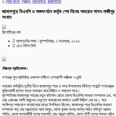
গ্রাম বাংলা
,
প্রচ্ছদ
,
ময়মনসিংহ
,
রাজনৈতিক
জামালপুরে বিএনপি ও অঙ্গসংগঠন কর্তৃক শেষ দিনের অবরোধ পালন-গাজীপুর
সংবাদ
রিপোর্টারের নাম
আপডেটের সময় : বৃহস্পতিবার, ২ নভেম্বর, ২০২৩
২৪৩ টাইম ভিউ
নিজস্ব প্রতিবেদক :
গণতন্ত্র পুন:প্রতিষ্ঠার একদফা দাবীতে দেশব্যাপী সর্বাত্মক ৭২ঘন্টা
অবরোধ কর্মসূচির তৃতীয় দিনে জামালপুর শহর ও সদর উপজেলার বিভিন্ন পয়েন্টে গণতন্ত্রের
মুক্তিকামী জনতা সড়ক অবরোধ করে মিছিল ও সমাবেশ করে।
বৃহস্পতিবার জামালপুর শহরের নতুন বাইপাস রোডে জেলা বিএনপির সাধারণ সম্পাদক এড. শা
মোঃ ওয়ারেছ আলী মামুনের নেতৃত্বে অবরোধের সমর্থনে একটি মিছিল বের হয়। পরে
সংক্ষিপ্ত সমাবেশে অন্যান্যের মধ্যে উপস্থিত ছিলেন, জামালপুর শহর বিএনপির সাধারণ
সম্পাদক শাহ্ মোঃ আব্দুল্লাহ আল মাসুদ, জেলা কৃষক দলের সদস্য সচিব গাউসুল আজম
শাহিন, জেলা মৎস্যজীবী দলের সভাপতি মোঃ আব্দুল হালিম, জেলা তাঁতী দলের সদস্য সচিব