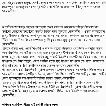
মোঃ মাছুদুর রহমান মাছুদ, জেলা স্বেচ্ছাসেবক দলের সহ-সাংগঠনিক সম্পাদক মোহাম্মদ আলী
জামালপুর শহর ছাত্রদলের সদস্য সচিব মোঃ শামীম আহম্মেদসহ বিভিন্ন অঙ্গ সংগঠনের
নেতাকর্মীরা।
অপরদিকে জামালপুর শহরের নয়াপাড়ায় জেলা যুবদলের আহবায়ক শফিকুল ইসলাম খান
সজীবের নেতৃত্বে অবরোধের সমর্থনে মিছিল করে যুবদলের নেতাকর্মীরা। এসময় অন্যান্যের
মধ্যে উপস্থিত ছিলেন, জেলা যুবদলের সাবেক সহ-সাধারণ সম্পাদক মোঃ আনোয়ারুজ্জামান
লিটন, সাবেক শিক্ষা বিষয়ক সম্পাদক মুশফিকুর রহমান লুলু, যুবনেতা আশরাফ হোসেনসহ
নেতাকর্মীরা।
এদিকে শহরের ৫নং ওয়ার্ড বিএনপি ও অঙ্গ সংগঠনের উদ্যোগে গেইটপাড় এলাকায় মিছিল
করে বিএনপির নেতাকর্মীরা। এসময় অন্যান্যের মধ্যে উপস্থিত ছিলেন, জেলা বিএনপির
সম্পাদক মন্ডলীর সদস্য রমজান আলী রঞ্জু, ওয়ার্ড বিএনপির সভাপতি মোঃ ইকবাল হুদা, সাধা
সম্পাদক মোঃ রিমন আকন্দ, জেলা শ্রমিক দলের যুগ্ম সাধারণ সম্পাদক মোঃ রতন, জামালপুর
শহর জাসাসের সাধারণ সম্পাদক সায়েম হোসেন সঙ্গীতসহ নেতাকর্মীরা।
শহরের ৬নং ওয়ার্ড বিএনপির উদ্যোগে মালগুদাম এলাকায় অবরোধের সমর্থনে মিছিল করেছে
নেতাকর্মীরা। এসময় উপস্থিত ছিলেন, ওয়ার্ড বিএনপির সভাপতি মোঃ আরিফুর রহমান আরি
জেলা ছাত্রদলের সহ-সভাপতি সাব্বির রুবেল, মুনসহ নেতাকর্মীরা।
এছাড়াও বৃহস্পতিবার জামালপুর সদর উপজেলা বিএনপির সাধারণ সম্পাদক রুহুল আমীন
মিলনের দিকনির্দেশনায় উপজেলার কেন্দুয়া ইউনিয়ন বিএনপির উদ্যোগে নারিকেলী এলাকায়
জামালপুর-টাঙ্গাইল মহাসড়কে অবরোধের সমর্থনে মিছিল করে বিএনপি ও অঙ্গসংগঠনের
নেতাকর্মীরা।
আপনার সামাজিক মিডিয়া এই পোস্ট শেয়ার করুন