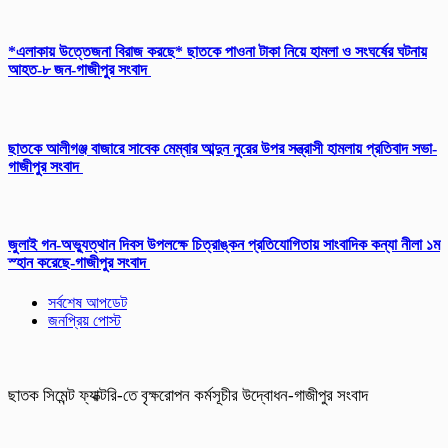
*এলাকায় উত্তেজনা বিরাজ করছে* ছাতকে পাওনা টাকা নিয়ে হামলা ও সংঘর্ষের ঘটনায়
আহত-৮ জন-গাজীপুর সংবাদ
ছাতকে আলীগঞ্জ বাজারে সাবেক মেম্বার আব্দুন নুরের উপর সন্ত্রাসী হামলায় প্রতিবাদ সভা-
গাজীপুর সংবাদ
জুলাই গন-অভ্যুত্থান দিবস উপলক্ষে চিত্রাঙ্কন প্রতিযোগিতায় সাংবাদিক কন্যা নীলা ১ম
স্হান করেছে-গাজীপুর সংবাদ
সর্বশেষ আপডেট
জনপ্রিয় পোস্ট
ছাতক সিমেন্ট ফ্যাক্টরি-তে বৃক্ষরোপন কর্মসূচীর উদ্বোধন-গাজীপুর সংবাদ