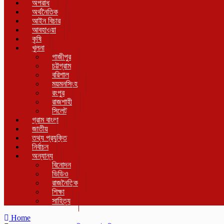
অপরাধ
অর্থনৈতিক
আইন বিচার
আবহাওয়া
কৃষি
খুলনা
গাজীপুর
চট্টগ্রাম
বরিশাল
ময়মনসিংহ
রংপুর
রাজশাহী
সিলেট
গ্রাম বাংলা
জাতীয়
তথ্য প্রযুক্তি
নির্বাচন
অন্যান্য
বিনোদন
ভিডিও
রাজনৈতিক
শিক্ষা
সাহিত্য
Home