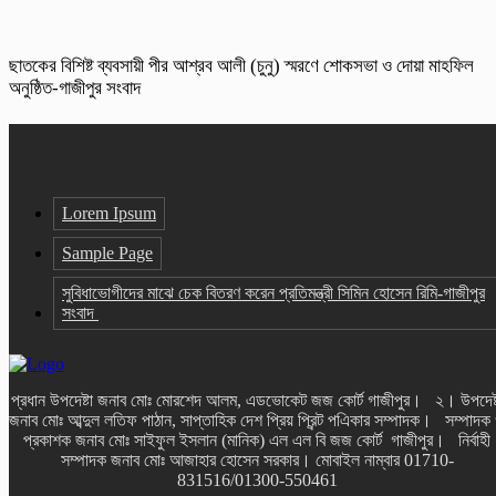
ছাতকের বিশিষ্ট ব্যবসায়ী পীর আশ্রব আলী (চুনু) স্মরণে শোকসভা ও দোয়া মাহফিল
অনুষ্ঠিত-গাজীপুর সংবাদ
Lorem Ipsum
Sample Page
সুবিধাভোগীদের মাঝে চেক বিতরণ করেন প্রতিমন্ত্রী সিমিন হোসেন রিমি-গাজীপুর
সংবাদ
প্রধান উপদেষ্টা জনাব মোঃ মোরশেদ আলম, এডভোকেট জজ কোর্ট গাজীপুর। ২। উপদেষ্
জনাব মোঃ আব্দুল লতিফ পাঠান, সাপ্তাহিক দেশ প্রিয় প্রিন্ট পএিকার সম্পাদক। সম্পাদক
প্রকাশক জনাব মোঃ সাইফুল ইসলান (মানিক) এল এল বি জজ কোর্ট গাজীপুর। নির্বাহী
সম্পাদক জনাব মোঃ আজাহার হোসেন সরকার। মোবাইল নাম্বার 01710-
831516/01300-550461