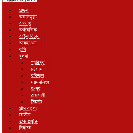
প্রচ্ছদ
অকালমৃত্যু
অপরাধ
অর্থনৈতিক
আইন বিচার
আবহাওয়া
কৃষি
খুলনা
গাজীপুর
চট্টগ্রাম
বরিশাল
ময়মনসিংহ
রংপুর
রাজশাহী
সিলেট
গ্রাম বাংলা
জাতীয়
তথ্য প্রযুক্তি
নির্বাচন