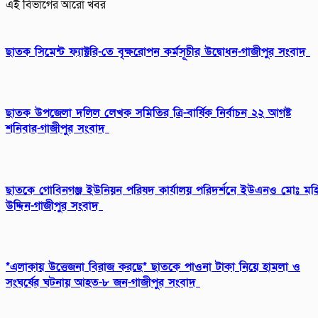
এই বিভাগের আরো খবর
ছাতক সিমেন্ট ফ্যাক্টরি-তে বৃক্ষরোপন কর্মসূচীর উদ্বোধন-গাজীপুর সংবাদ
ছাতক উপজেলা দলিল লেখক সমিতির ত্রি-বার্ষিক নির্বাচন ২২ আগষ্ট
শনিবার-গাজীপুর সংবাদ
ছাতকে গোবিনগঞ্জ ইউনিয়ন পরিষদ কার্যালয় পরিদর্শনে ইউএনও মোঃ মহ
উদ্দিন-গাজীপুর সংবাদ
*এলাকায় উত্তেজনা বিরাজ করছে* ছাতকে পাওনা টাকা নিয়ে হামলা ও
সংঘর্ষের ঘটনায় আহত-৮ জন-গাজীপুর সংবাদ