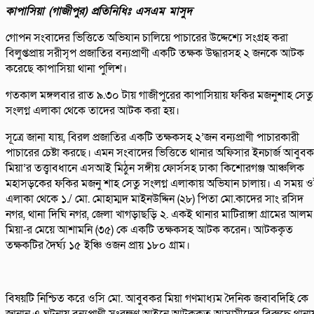
কাপাসিয়া (গাজীপুর) প্রতিনিধিঃ এসএম মাসুদ
গোপন সংবাদের ভিত্তিতে অভিযান চালিয়ে পাচারের উদ্দেশ্যে সংগ্রহ করা
বিলুপ্তপ্রায় সরীসৃপ প্রজাতির বন্যপ্রাণী একটি তক্ষক উদ্ধারসহ ২ জনকে আটক
করেছে কাপাসিয়া থানা পুলিশ।
গতকাল মঙ্গলবার রাত ৯.৩০ টায় গাজীপুরের কাপাসিয়ায় ফকির মজনুশাহ সেতু
সংলগ্ন এলাকা থেকে তাদের আটক করা হয়।
সূত্রে জানা যায়, বিরল প্রজাতির একটি তক্ষকসহ ২’জন বন্যপ্রাণী পাচারকারী
পাচারের চেষ্টা করছে। এমন সংবাদের ভিত্তিতে থানার অফিসার ইনচার্জ আবুব
মিয়া’র তত্ত্বাবধানে এসআই মিঠুন সঙ্গীয় ফোর্সসহ ঢাকা কিশোরগঞ্জ আঞ্চলিক
মহাসড়কের ফকির মজনু শাহ সেতু সংলগ্ন এলাকায় অভিযান চালায়। এ সময় 
এলাকা থেকে ১./ মো. মোহাম্মদ মাইনউদ্দিন (২৮) পিতা মো.কাদের সাং রসিদ
নগর, থানা দিঘি নগর, জেলা খাগড়াছড়ি ২. একই থানার মাটিরাঙ্গা গ্রামের আলম
মিয়া-র মেয়ে আশামনি (৩৫) কে একটি তক্ষকসহ আটক করেন। আটককৃত
তক্ষকটির দৈর্ঘ্য ১৫ ইঞ্চি ওজন প্রায় ১৮০ গ্রাম।
বিষয়টি নিশ্চিত করে ওসি মো. আবুবকর মিয়া গণমাধ্যম দৈনিক জবাবদিহি কে