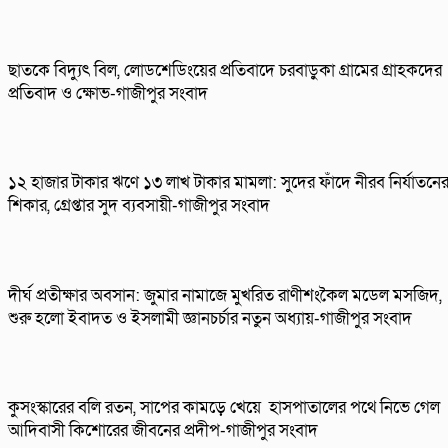
ছাতকে বিদ্যুৎ বিল, লোডশেডিংয়ের প্রতিবাদে চরবাড়ুকা গ্রামের গ্রাহকদের
প্রতিবাদ ও ক্ষোভ-গাজীপুর সংবাদ
১২ হাজার টাকার ঋণে ১৩ লাখ টাকার মামলা: সুদের ফাঁদে নীরব নির্যাতনে
শিকার, গ্রেপ্তার সুদ ব্যবসায়ী-গাজীপুর সংবাদ
দীর্ঘ প্রতীক্ষার অবসান: জুমার নামাজে মুখরিত রাণীশংকৈল মডেল মসজিদ,
শুরু হলো ইবাদত ও ইসলামী জ্ঞানচর্চার নতুন অধ্যায়-গাজীপুর সংবাদ
কুসংস্কারের বলি রতন, সাপের কামড়ে খেয়ে হাসপাতালের পথে নিভে গেল
আদিবাসী কিশোরের জীবনের প্রদীপ-গাজীপুর সংবাদ