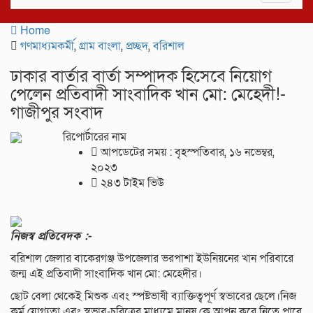
navigat
Home
গণমাধ্যমকর্মী
,
গ্রাম বাংলা
,
প্রচ্ছদ
,
বরিশাল
ঢাকার বার্তার বার্তা সম্পাদক হিসেবে নিয়োগ
পেলেন প্রতিবাদী সাংবাদিক খান মো: মেহেদী!-
গাজীপুর সংবাদ
রিপোর্টারের নাম
আপডেটের সময় : বৃহস্পতিবার, ১৬ নভেম্বর,
২০২৩
২৪৩ টাইম ভিউ
নিজস্ব প্রতিবেদক :-
বরিশাল জেলার বাকেরগঞ্জ উপজেলার ভরপাশা ইউনিয়নের খান পরিবারে
জন্ম এই প্রতিবাদী সাংবাদিক খান মো: মেহেদীর।
ছোট বেলা থেকেই মিশুক এবং স্পষ্টভাষী ব্যাক্তিত্বপূর্ণ স্বভাবের ছেলে।নিজ
কর্ম যোগ্যতা এবং স্বভাব-চরিত্রের মাধ্যমে মানুষ কে আপন করে নিতে পারে