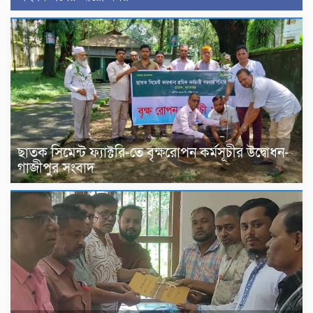
ছাতক সিমেন্ট ফ্যাক্টরি-তে বৃক্ষরোপন কর্মসূচীর উদ্বোধন-
গাজীপুর সংবাদ