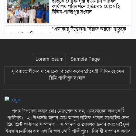
ছাতকে গোবিনগঞ্জ ইউনিয়ন পরিষদ
কার্যালয় পরিদর্শনে ইউএনও মোঃ মহি
উদ্দিন-গাজীপুর সংবাদ
*এলাকায় উত্তেজনা বিরাজ করছে* ছাতকে
পাওনা টাকা নিয়ে হামলা ও সংঘর্ষের ঘটনায় আহত-৮ জন-গাজীপুর
সংবাদ
ছাতকে আলীগঞ্জ বাজারে সাবেক মেম্বার
আব্দুন নুরের উপর সন্ত্রাসী হামলায় প্রতিবাদ
Lorem Ipsum
Sample Page
সভা-গাজীপুর সংবাদ
সুবিধাভোগীদের মাঝে চেক বিতরণ করেন প্রতিমন্ত্রী সিমিন হোসেন
জুলাই গন-অভ্যুত্থান দিবস উপলক্ষে
রিমি-গাজীপুর সংবাদ
চিত্রাঙ্কন প্রতিযোগিতায় সাংবাদিক কন্যা নীলা ১ম স্হান করেছে-
গাজীপুর সংবাদ
ছাতকে বিদ্যুৎ বিল, লোডশেডিংয়ের
প্রতিবাদে চরবাড়ুকা গ্রামের গ্রাহকদের
প্রতিবাদ ও ক্ষোভ-গাজীপুর সংবাদ
প্রধান উপদেষ্টা জনাব মোঃ মোরশেদ আলম, এডভোকেট জজ কোর্ট
গাজীপুর। ২। উপদেষ্টা জনাব মোঃ আব্দুল লতিফ পাঠান, সাপ্তাহিক দেশ
প্রিয় প্রিন্ট পএিকার সম্পাদক। সম্পাদক ও প্রকাশক জনাব মোঃ সাইফুল
১২ হাজার টাকার ঋণে ১৩ লাখ টাকার
মামলা: সুদের ফাঁদে নীরব নির্যাতনের
ইসলান (মানিক) এল এল বি জজ কোর্ট গাজীপুর। নির্বাহী সম্পাদক জনাব
শিকার, গ্রেপ্তার সুদ ব্যবসায়ী-গাজীপুর