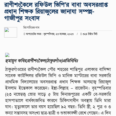
রাণীশংকৈলে রফিউল ভিপি’র বাবা অবসরপ্রাপ্ত
প্রধান শিক্ষক রিয়াজুলের জানাযা সম্পন্ন-
গাজীপুর সংবাদ
রিপোর্টারের নাম
আপডেটের সময় : বৃহস্পতিবার, ২৩ নভেম্বর, ২০২৩
৩২৪ টাইম ভিউ
হুমায়ুন কবির,রাণীশংকৈল(ঠাকুরগাঁও)প্রতিনিধিঃ
ঠাকুরগাঁওয়ের রাণীশংকৈল পৌর শহরের শান্তিপুর এলাকার বাসিন্দা
সাবেক কাউন্সিলর রফিউল ভিপি ও মানিক মাস্টারের বাবা সরকারি
প্রাথমিক বিদ্যালয়ের অবসরপ্রাপ্ত প্রধান শিক্ষক আলহাজ্ব রিয়াজুল
ইসলাম ইন্তেকাল করেছেন। ইন্না-লিল্লাহ – রাজেউন। বৃহস্পতিবার
(২৩ নভেম্বর) ভোর সাড়ে ৫ টায় দিনাজপুরের একটি বে-সরকারি
হাসপাতালে বার্ধক্যজনিত কারণে চিকিৎসাধীন অবস্থায় তিনি মারা
যান। মৃত্যুকালে তার বয়স হয়েছিল ৯২ বছর। তিনি স্ত্রী, ২ পুত্র ও ৩
কন্যা সন্তানসহ অসংখ্য ছাত্র-ছাত্রী ও শুভাকাঙ্ক্ষী রেখে গেছেন। এ দিন