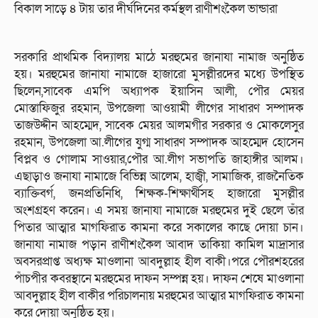
বিকাল সাড়ে ৪ টায় তার দীর্ঘদিনের কর্মস্থল রাণীশংকৈল ভান্ডারা
সরকারি প্রাথমিক বিদ্যালয় মাঠে মরহুমের জানাযা নামাজ অনুষ্ঠিত
হয়। মরহুমের জানাযা নামাজে হাজারো মুসল্লীরদের মধ্যে উপস্থিত
ছিলেন,সাবেক এমপি অধ্যাপক ইয়াসিন আলী, পৌর মেয়র
মোস্তাফিজুর রহমান, উপজেলা আওয়ামী লীগের সাধারণ সম্পাদক
তাজউদ্দীন আহম্মেদ, সাবেক মেয়র আলমগীর সরকার ও মোকলেসুর
রহমান, উপজেলা আ.লীগের যুগ্ম সাধারণ সম্পাদক আহম্মেদ হোসেন
বিপ্লব ও গোলাম সাওয়ার,পৌর আ.লীগ সভাপতি জাহাঙ্গীর আলম।
এছাড়াও জনাযা নামাজে বিভিন্ন আলেম, হাজ্বী, সামাজিক, রাজনৈতিক
ব্যাক্তিবর্গ, জনপ্রতিনিধি, শিক্ষক-শিক্ষার্থীসহ হাজারো মুসল্লীর
অংশগ্রহণ করেন। এ সময় জানাযা নামাজে মরহুমের দুই ছেলে তাঁর
পিতার আত্মার মাগফিরাত কামনা করে সকালের কাছে দোয়া চান।
জানাযা নামাজ পড়ান রাণীশংকৈল আবাদ তাকিয়া কামিল মাদ্রাসার
অবসরপ্রাপ্ত অধ্যক্ষ মাওলানা আবদুল্লাহ হীল বাকী।পরে পৌরশহরের
পাঁচপীর কবরস্থানে মরহুমের দাফন সম্পন্ন হয়। দাফন শেষে মাওলানা
আবদুল্লাহ হীল বাকীর পরিচালনায় মরহুমের আত্মার মাগফিরাত কামনা
করে দোয়া অনুষ্ঠিত হয়।