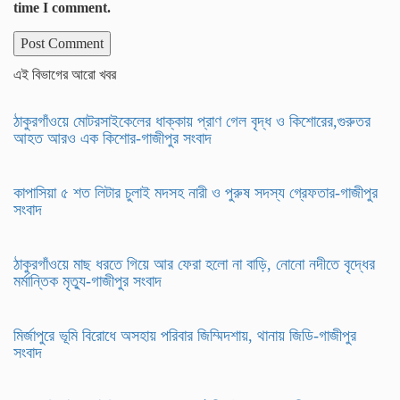
time I comment.
এই বিভাগের আরো খবর
ঠাকুরগাঁওয়ে মোটরসাইকেলের ধাক্কায় প্রাণ গেল বৃদ্ধ ও কিশোরের,গুরুতর
আহত আরও এক কিশোর-গাজীপুর সংবাদ
কাপাসিয়া ৫ শত লিটার চুলাই মদসহ নারী ও পুরুষ সদস্য গ্রেফতার-গাজীপুর
সংবাদ
ঠাকুরগাঁওয়ে মাছ ধরতে গিয়ে আর ফেরা হলো না বাড়ি, নোনো নদীতে বৃদ্ধের
মর্মান্তিক মৃত্যু-গাজীপুর সংবাদ
মির্জাপুরে ভূমি বিরোধে অসহায় পরিবার জিম্মিদশায়, থানায় জিডি-গাজীপুর
সংবাদ