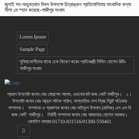
জুলাই গন-অভ্যুত্থান দিবস উপলক্ষে চিত্রাঙ্কন প্রতিযোগিতায় সাংবাদিক কন্যা
নীলা ১ম স্হান করেছে-গাজীপুর সংবাদ
Lorem Ipsum
Sample Page
সুবিধাভোগীদের মাঝে চেক বিতরণ করেন প্রতিমন্ত্রী সিমিন হোসেন রিমি-
গাজীপুর সংবাদ
প্রধান উপদেষ্টা জনাব মোঃ মোরশেদ আলম, এডভোকেট জজ কোর্ট গাজীপুর। ২।
উপদেষ্টা জনাব মোঃ আব্দুল লতিফ পাঠান, সাপ্তাহিক দেশ প্রিয় প্রিন্ট পএিকার
সম্পাদক। সম্পাদক ও প্রকাশক জনাব মোঃ সাইফুল ইসলান (মানিক) এল এল বি
জজ কোর্ট গাজীপুর। নির্বাহী সম্পাদক জনাব মোঃ আজাহার হোসেন সরকার।
মোবাইল নাম্বার 01710-831516/01300-550461