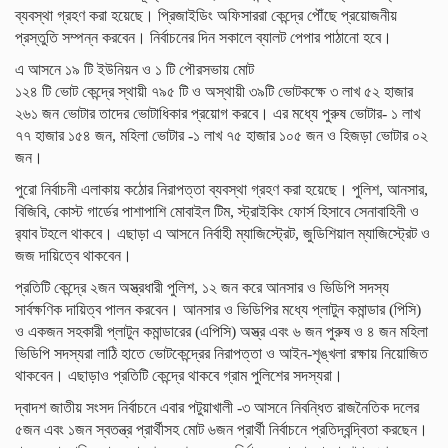
ব্যবস্থা গ্রহণ করা হয়েছে। প্রিজাইডিং অফিসাররা কেন্দ্রে পৌঁছে প্রয়োজনীয়
প্রস্তুতি সম্পন্ন করবেন। নির্বাচনের দিন সকালে ব্যালট পেপার পাঠানো হবে।
এ আসনে ১৯ টি ইউনিয়ন ও ১ টি পৌরসভায় মোট
১২৪ টি ভোট কেন্দ্রে স্থায়ী ৭৯৫ টি ও অস্থায়ী ৩৯টি ভোটকক্ষে ৩ লাখ ৫২ হাজার
২৬১ জন ভোটার তাদের ভোটাধিকার প্রয়োগ করবে। এর মধ্যে পুরুষ ভোটার- ১ লাখ
৭৭ হাজার ১৫৪ জন, মহিলা ভোটার -১ লাখ ৭৫ হাজার ১০৫ জন ও হিজড়া ভোটার ০২
জন।
পুরো নির্বাচনী এলাকায় কঠোর নিরাপত্তা ব্যবস্থা গ্রহণ করা হয়েছে। পুলিশ, আনসার,
বিজিবি, কোস্ট গার্ডের পাশাপাশি মোবাইল টিম, স্ট্রাইকিং ফোর্স হিসাবে সেনাবাহিনী ও
র‍্যাব টহলে থাকবে। এছাড়া এ আসনে নির্বাহী ম্যাজিস্ট্রেট, জুডিশিয়াল ম্যাজিস্ট্রেট ও
জজ দায়িত্বে থাকবেন।
প্রতিটি কেন্দ্রে ২জন অস্ত্রধারী পুলিশ, ১২ জন করে আনসার ও ভিডিপি সদস্য
সার্বক্ষণিক দায়িত্ব পালন করবেন। আনসার ও ভিডিপির মধ্যে প্লাটুন কমান্ডার (পিসি)
ও একজন সহকারী প্লাটুন কমান্ডারের (এপিসি) অস্ত্র এবং ৬ জন পুরুষ ও ৪ জন মহিলা
ভিডিপি সদস্যরা লাঠি হাতে ভোটকেন্দ্রের নিরাপত্তা ও আইন-শৃঙ্খলা রক্ষায় নিয়োজিত
থাকবেন। এছাড়াও প্রতিটি কেন্দ্রে থাকবে গ্রাম পুলিশের সদস্যরা।
দ্বাদশ জাতীয় সংসদ নির্বাচনে এবার পটুয়াখালী -৩ আসনে নিবন্ধিত রাজনৈতিক দলের
৫জন এবং ১জন স্বতন্ত্র প্রার্থীসহ মোট ৬জন প্রার্থী নির্বাচনে প্রতিদ্বন্দ্বিতা করছেন।