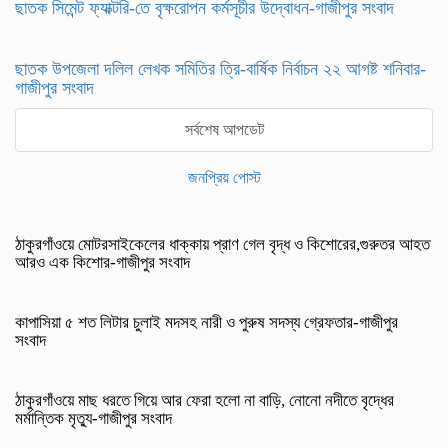
ছাতক সিমেন্ট ফ্যাক্টরি-তে বৃক্ষরোপন কর্মসূচীর উদ্বোধন-গাজীপুর সংবাদ
ছাতক উপজেলা দলিল লেখক সমিতির ত্রি-বার্ষিক নির্বাচন ২২ আগষ্ট শনিবার-
গাজীপুর সংবাদ
সর্বশেষ আপডেট
জনপ্রিয় পোস্ট
ঠাকুরগাঁওয়ে মোটরসাইকেলের ধাক্কায় প্রাণ গেল বৃদ্ধ ও কিশোরের,গুরুতর আহত
আরও এক কিশোর-গাজীপুর সংবাদ
কাপাসিয়া ৫ শত লিটার চুলাই মদসহ নারী ও পুরুষ সদস্য গ্রেফতার-গাজীপুর
সংবাদ
ঠাকুরগাঁওয়ে মাছ ধরতে গিয়ে আর ফেরা হলো না বাড়ি, নোনো নদীতে বৃদ্ধের
মর্মান্তিক মৃত্যু-গাজীপুর সংবাদ