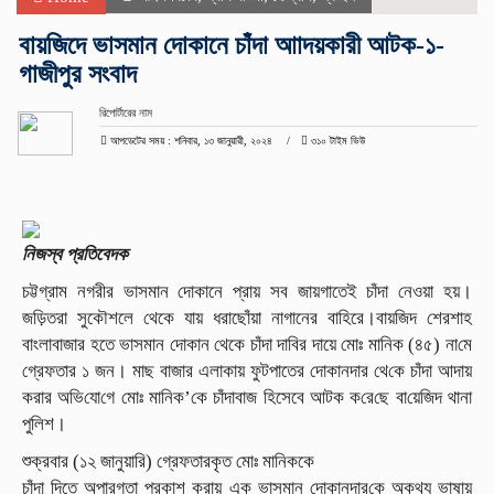
বায়জিদে ভাসমান দোকানে চাঁদা আাদয়কারী আটক-১-
গাজীপুর সংবাদ
রিপোর্টারের নাম
আপডেটের সময় : শনিবার, ১৩ জানুয়ারী, ২০২৪
৩১০ টাইম ভিউ
নিজস্ব প্রতিবেদক
চট্টগ্রাম নগরীর ভাসমান দোকানে প্রায় সব জায়গাতেই চাঁদা নেওয়া হয়।
জড়িতরা সুকৌশলে থেকে যায় ধরাছোঁয়া নাগানের বাহিরে।বায়জিদ শেরশাহ
বাংলাবাজার হতে ভাসমান দোকান থেকে চাঁদা দাবির দায়ে মোঃ মানিক (৪৫) না‌মে
গ্রেফতার ১ জন। মাছ বাজার এলাকায় ফুটপাতের দোকানদার থে‌কে চাঁদা আদায়
করার অ‌ভি‌যো‌গে মোঃ মানিক’কে চাঁদাবাজ‌ হিসেবে আটক ক‌রে‌ছে বা‌য়ে‌জিদ থানা
পু‌লিশ।
শুক্রবার (১২ জানুয়ারি) গ্রেফতারকৃত মোঃ মানিককে
চাঁদা দিতে অপারগতা প্রকাশ করায় এক ভাসমান দোকানদার‌কে অকথ্য ভাষায়