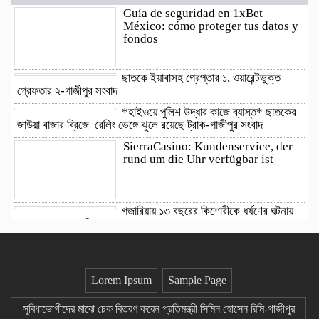
Guía de seguridad en 1xBet
México: cómo proteger tus datos y
fondos
ছাতকে ইয়াবাসহ গ্রেপ্তার ১, ওয়ারেন্টভুক্ত
গ্রেফতার ২-গাজীপুর সংবাদ
*হাইওয়ে পুলিশ উদ্ধার কাজে ব্যাস্ত* ছাতকের
জাউয়া বাজার ব্রিজে রেলিং ভেঙ্গে ঝুলে রয়েছে ট্রাক-গাজীপুর সংবাদ
SierraCasino: Kundenservice, der
rund um die Uhr verfügbar ist
গজারিয়ায় ১৩ বছরের কিশোরীকে ধর্ষণের ঘটনায়
যুবক গ্রেপ্তার-গাজীপুর সংবাদ
​মির্জাগঞ্জে বার্ড-এর কৃষি প্রযুক্তি সম্প্রসারণ
প্রকল্পের গ্রাম অরিয়েন্টেশন ও সংগঠন সৃজন-গাজীপুর সংবাদ
অধিকার-সম্মানের দাবিতে রাণীশংকৈলে
Lorem Ipsum
Sample Page
আদিবাসীদের পদযাত্রা, ইউএনওকে স্মারকলিপি-গাজীপুর সংবাদ
সুবিধাভোগীদের মাঝে চেক বিতরণ করেন প্রতিমন্ত্রী সিমিন হোসেন রিমি-গাজীপুর
আমাদের নেতা বাংলাদেশের মানবিক নেতা: