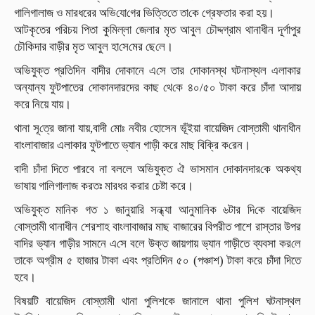
গালিগালাজ ও মারধরের অ‌ভি‌যো‌গের ভি‌ত্তি‌তে তা‌কে গ্রেফতার ক‌রা হয়।
আটকৃতের পরিচয় পিতা কু‌মিল্লা জেলার মৃত আবুল চৌদ্দগ্রাম থানাধীন দূর্গাপুর
চৌকিদার বাড়ীর মৃত আবুল হা‌সে‌মের ছে‌লে।
অভিযুক্ত প্রতিদিন বাদীর দোকানে এ‌সে তার দোকানস্থ ঘটনাস্থল এলাকার
অন্যান্য ফুটপাতের দোকানদারদের কাছ থে‌কে ৪০/৫০ টাকা করে চাঁদা আদায়
করে নিয়ে যায়।
থানা সূ‌ত্রে জানা যায়,বাদী মোঃ নবীর হোসেন ভূঁইয়া বায়েজিদ বোস্তামী থানাধীন
বাংলাবাজার এলাকার ফুটপাতে ভ্যান গাড়ী করে মাছ বিক্রি ক‌রেন।
বাদী চাঁদা দিতে পারবে না বললে অভিযুক্ত ঐ ভাসমান দোকানদার‌কে অকথ্য
ভাষায় গালিগালাজ করতঃ মারধর করার চেষ্টা করে।
অভিযুক্ত মানিক গত ১ জানুয়ারি সন্ধ্যা আনুমানিক ৬টার দি‌কে বায়েজিদ
বোস্তামী থানাধীন শেরশাহ বাংলাবাজার মাছ বাজারের বিপরীত পাশে রাস্তার উপর
বাদির ভ্যান গাড়ীর সামনে এ‌সে বলে উক্ত জায়গায় ভ্যান গাড়ীতে ব্যবসা কর‌লে
তাকে অগ্রীম ৫ হাজার টাকা এবং প্রতিদিন ৫০ (পঞ্চাশ) টাকা করে চাঁদা দিতে
হবে।
বিষয়টি বায়েজিদ বোস্তামী থানা পুলিশকে জানালে থানা পুলিশ ঘটনাস্থল