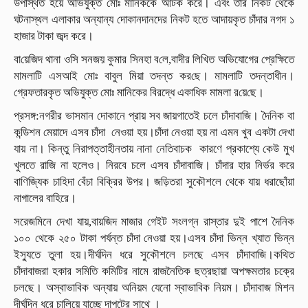
উপস্থিত হয়ে অভিযুক্ত মোঃ মানিককে আটক করে। এবং তার নিকট থেকে
ঘটনাস্থল এলাকার অন্যান্য দোকানদানদের নিকট হতে আদায়কৃত চাঁদার নগদ ১
হাজার টাকা জব্দ করে।
বা‌য়ে‌জিদ থানা ও‌সি সনজয় কুমার সিনহা ব‌লে,বাদীর লিখিত অভিযোগের প্রেক্ষিতে
মামলাটি এসআই মোঃ বাবুল মিয়া তদন্ত কর‌ছে। মামলাটি তদন্তাধীন।
গ্রেফতারকৃত অভিযুক্ত মোঃ মানিকের বিরদ্ধে একা‌ধিক মামলা র‌য়ে‌ছে।
প্রসঙ্গ:নগরীর ভাসমান দোকানে প্রায় সব জায়গাতেই চলে চাঁদাবাজি। দৈনিক বা
কন্ডিশন মেয়াদে এসব চাঁদা নেওয়া হয়।চাঁদা নেওয়া হয় না এমন খুব একটা দেখা
যায় না। কিন্তু নিরাপত্তাহীনতায় নানা নেতিবাচক কারণে প্রকাশ্যে কেউ মুখ
খুলতে রাজি না হলেও। নিরবে চলে এসব চাঁদাবাজি। চাঁদার হার নির্ভর করে
বাণিজ্যিক চাহিদা বেঁচা বিক্রির উপর। জড়িতরা সুকৌশলে থেকে যায় ধরাছোঁয়া
নাগালের বাহিরে।
সরেজমিনে দেখা যায়,বায়জিদ মাজার গেইট সংলগ্ন রাস্তার দুই পাশে দৈনিক
১০০ থেকে ২৫০ টাকা পর্যন্ত চাঁদা নেওয়া হয়।এসব চাঁদা ভিন্ন খ্যাত ভিন্ন
ইস্যুতে তুলা হয়।দীর্ঘদিন ধরে সুকৌশলে চলছে এসব চাঁদাবাজি।কথিত
চাঁদাবাজরা হকার সমিতি কমিটির নামে রাজনৈতিক ছত্রছায়া অপক্ষমতার চক্রে
চলছে। অস্বাভাবিক অন্যায় অনিয়ম যেনো স্বাভাবিক নিয়ম। চাঁদাবাজ মিশন
দীর্ঘদিন ধরে চালিয়ে যাচ্ছে দাপটের সাথে ।