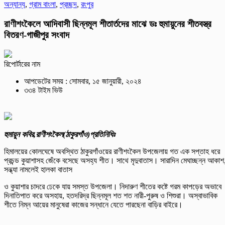
অন্যান্য
,
গ্রাম বাংলা
,
প্রচ্ছদ
,
রংপুর
রাণীশংকৈলে আদিবাসী ছিন্নমূল শীতার্তদের মাঝে ডঃ হুমায়ুনের শীতবস্ত্র
বিতরণ-গাজীপুর সংবাদ
রিপোর্টারের নাম
আপডেটের সময় : সোমবার, ১৫ জানুয়ারী, ২০২৪
৩৩৪ টাইম ভিউ
হুমায়ুন কবির,রাণীশংকৈল(ঠাকুরগাঁও)প্রতিনিধিঃ
হিমালয়ের কোলঘেষে অবস্থিত ঠাকুরগাঁওয়ের রাণীশংকৈল উপজেলায় গত এক সপ্তাহ ধরে
প্রচন্ড কুয়াশাসহ জেঁকে বসেছে অসহ্য শীত। সাথে মৃদুবাতাস। সারাদিন মেঘাচ্ছন্ন আকাশ
সন্ধ্যা নামলেই হালকা বাতাস
ও কুয়াশার চাদরে ঢেকে যায় সমস্ত উপজেলা। নিদারুণ শীতের কষ্টে গরম কাপড়ের অভাবে
দিনাতিপাত করে অসহায়, হতদরিদ্র ছিন্নমূল শত শত নারী-পুরুষ ও শিশুরা। অস্বাভাবিক
শীতে নিম্ন আয়ের মানুষেরা কাজের সন্ধানে যেতে পারছেনা বাড়ির বাইরে।