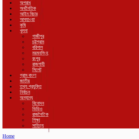
অপরাধ
অর্থনৈতিক
আইন বিচার
আবহাওয়া
কৃষি
খুলনা
গাজীপুর
চট্টগ্রাম
বরিশাল
ময়মনসিংহ
রংপুর
রাজশাহী
সিলেট
গ্রাম বাংলা
জাতীয়
তথ্য প্রযুক্তি
নির্বাচন
অন্যান্য
বিনোদন
ভিডিও
রাজনৈতিক
শিক্ষা
সাহিত্য
Home