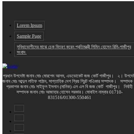
Lorem Ipsum
Sample Page
সুবিধাভোগীদের মাঝে চেক বিতরণ করেন প্রতিমন্ত্রী সিমিন হোসেন রিমি-গাজীপুর
সংবাদ
প্রধান উপদেষ্টা জনাব মোঃ মোরশেদ আলম, এডভোকেট জজ কোর্ট গাজীপুর। ২। উপদেষ্
জনাব মোঃ আব্দুল লতিফ পাঠান, সাপ্তাহিক দেশ প্রিয় প্রিন্ট পএিকার সম্পাদক। সম্পাদক
প্রকাশক জনাব মোঃ সাইফুল ইসলান (মানিক) এল এল বি জজ কোর্ট গাজীপুর। নির্বাহী
সম্পাদক জনাব মোঃ আজাহার হোসেন সরকার। মোবাইল নাম্বার 01710-
831516/01300-550461