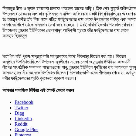
দিনমজুর রিক্সা ও ভ্যান চালকেরা চালতে পারছেনা তাদের গাড়ি। ঠিক সেই মুহূর্তে রাণীশংকৈ
উপজেলার নেকমরদ এলাকার কৃতিসন্তান দক্ষিণ আফ্রিকার একটি বিশ্ববিদ্যালয়ের অধ্যাপক
ডঃ হুমায়ুন কবীর তাঁর নিজ নামে গঠিত ফাউন্ডেশনের পক্ষ থেকে উপজেলার দরিদ্র এবং অসহ
জনগনের পাশে থেকে মানবতার সেবা করে যাচ্ছেন । এরই ধারাবাহিকতায় গতকাল রোববার
উপজেলার নন্দুয়ার ইউনিয়নের ভোলাপাড়া আদিবাসী গ্রামে তাঁর ফাউন্ডেশনের পক্ষ থেকে
অসহায় ছিন্নমূল
শতাধিক নারী-পুরুষ ক্ষদ্রনৃগোষ্ঠী সম্প্রদায়ের মাঝে শীতবস্ত্র বিতরণ করা হয়। বিতরণ
অনুষ্ঠানে উপস্থিত ছিলেন উপজেলা যুবলীগের সাবেক নেতা ও নন্দুয়ার ইউনিয়ন আওয়ামী
লীগের সাংগঠনিক সম্পাদক শাহনেওয়াজ শানু, নন্দুয়ার ইউনিয়ন যুবলীগের যগ্ম আহবায়ক মুনস
আলমসহ স্থানীয় অনেকে উপস্থিত ছিলেন। উপকারভোগী এসব শীতবস্ত্র পেয়ে ড. হুমায়ুন
কবীর ফাউন্ডেশনের প্রতি কৃতজ্ঞতা প্রকাশ করেন।
আপনার সামাজিক মিডিয়া এই পোস্ট শেয়ার করুন
Facebook
Twitter
Digg
Linkedin
Reddit
Google Plus
Pinterest