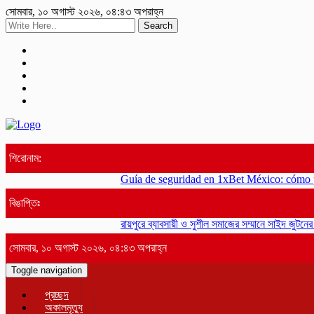
সোমবার, ১০ অগাস্ট ২০২৬, ০৪:৪৩ অপরাহ্ন
Search
শিরোনাম:
Guía de seguridad en 1xBet México: cómo proteg
বিঙাপ্তিঃ
রায়পুরে ব্যাবসায়ী ও সুশীল সমাজের সম্মানে সাইদ জুটনের ইফ
সোমবার, ১০ অগাস্ট ২০২৬, ০৪:৪৩ অপরাহ্ন
Toggle navigation
প্রচ্ছদ
অকালমৃত্যু