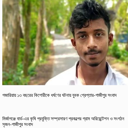
গজারিয়ায় ১৩ বছরের কিশোরীকে ধর্ষণের ঘটনায় যুবক গ্রেপ্তার-গাজীপুর সংবাদ
​মির্জাগঞ্জে বার্ড-এর কৃষি প্রযুক্তি সম্প্রসারণ প্রকল্পের গ্রাম অরিয়েন্টেশন ও সংগঠন
সৃজন-গাজীপুর সংবাদ