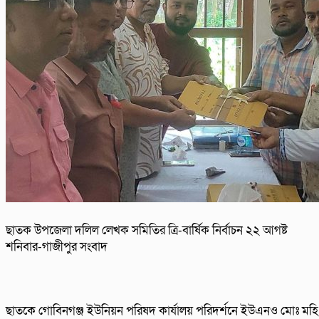
ছাতক উপজেলা দলিল লেখক সমিতির ত্রি-বার্ষিক নির্বাচন ২২ আগষ্ট
শনিবার-গাজীপুর সংবাদ
ছাতকে গোবিনগঞ্জ ইউনিয়ন পরিষদ কার্যালয় পরিদর্শনে ইউএনও মোঃ মহি