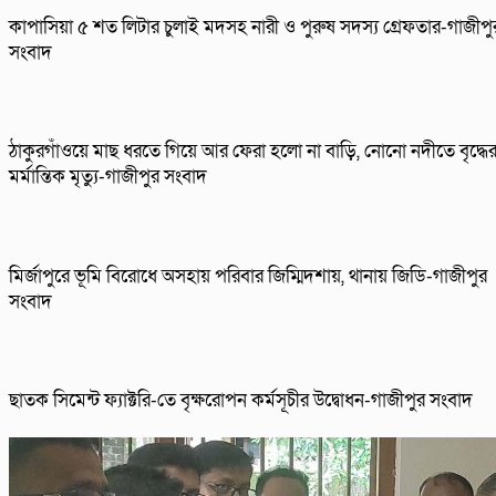
কাপাসিয়া ৫ শত লিটার চুলাই মদসহ নারী ও পুরুষ সদস্য গ্রেফতার-গাজীপু
সংবাদ
ঠাকুরগাঁওয়ে মাছ ধরতে গিয়ে আর ফেরা হলো না বাড়ি, নোনো নদীতে বৃদ্ধে
মর্মান্তিক মৃত্যু-গাজীপুর সংবাদ
মির্জাপুরে ভূমি বিরোধে অসহায় পরিবার জিম্মিদশায়, থানায় জিডি-গাজীপুর
সংবাদ
ছাতক সিমেন্ট ফ্যাক্টরি-তে বৃক্ষরোপন কর্মসূচীর উদ্বোধন-গাজীপুর সংবাদ