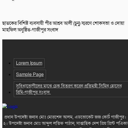
ছাতকের বিশিষ্ট ব্যবসায়ী পীর আশ্রব আলী (চুনু) স্মরণে শোকসভা ও দোয়া
মাহফিল অনুষ্ঠিত-গাজীপুর সংবাদ
Lorem Ipsum
Sample Page
সুবিধাভোগীদের মাঝে চেক বিতরণ করেন প্রতিমন্ত্রী সিমিন হোসেন
রিমি-গাজীপুর সংবাদ
প্রধান উপদেষ্টা জনাব মোঃ মোরশেদ আলম, এডভোকেট জজ কোর্ট গাজীপুর
২। উপদেষ্টা জনাব মোঃ আব্দুল লতিফ পাঠান, সাপ্তাহিক দেশ প্রিয় প্রিন্ট পএিকা