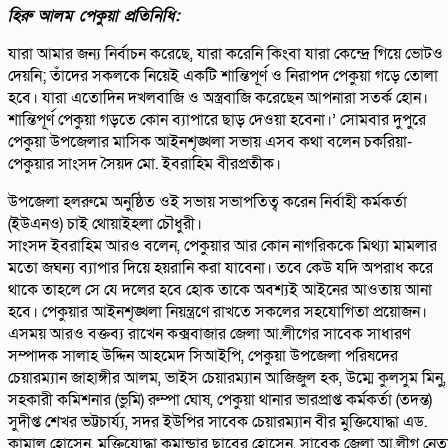
হিরু আলম পেকুয়া প্রতিনিধি:
যারা আমার জন্য নির্বাচন করেছে, যারা করেনি কিংবা যারা কেন্দ্রে গিয়ে ভোটও
দেয়নি; তাঁদের সকলকে নিয়েই একটি শান্তিপূর্ণ ও নিরাপদ পেকুয়া গড়ে তোলা
হবে। যারা এতোদিন দখলবাজি ও অস্ত্রবাজি করেছেন আপনারা সতর্ক হোন।
শান্তিপূর্ণ পেকুয়া গড়তে কোন ব্যাপারে ছাড় দেওয়া হবেনা।’ সোমবার দুপুরে
পেকুয়া উপজেলার মাসিক আইনশৃঙ্খলা সভায় এসব কথা বলেন চকরিয়া-
পেকুয়ার সাংসদ সৈয়দ মো. ইবরাহিম বীরপ্রতীক।
উপজেলা হলরুমে অনুষ্ঠিত ওই সভায় সভাপতিত্ব করেন নির্বাহী কর্মকর্তা
(ইউএনও) চাই থোয়াইহলা চৌধুরী।
সাংসদ ইবরাহিম আরও বলেন, পেকুয়ার আর কোন নাগরিককে মিথ্যা মামলার
মতো জঘন্য ব্যাপার দিয়ে হয়রানি করা যাবেনা। তবে কেউ যদি অপরাধ করে
থাকে তাহলে সে যে দলের হবে হোক তাকে অবশ্যই আইনের আওতায় আনা
হবে। পেকুয়ার আইনশৃঙ্খলা নিয়ন্ত্রণে রাখতে সকলের সহযোগিতা প্রয়োজন।
এসময় আরও বক্তব্য রাখেন কক্সবাজার জেলা আ.লীগের সাবেক সাধারণ
সম্পাদক সালাহ উদ্দিন আহমেদ সিআইপি, পেকুয়া উপজেলা পরিষদের
চেয়ারম্যান জাহাঙ্গীর আলম, ভাইস চেয়ারম্যান আজিজুল হক, উম্মে কুলসুম মিনু,
সহকারী কমিশনার (ভুমি) রুম্পা ঘোষ, পেকুয়া থানার ভারপ্রাপ্ত কর্মকর্তা (তদন্ত)
সুদীপ্ত শেখর ভট্টচার্য্য, সদর ইউপির সাবেক চেয়ারম্যান বীর মুক্তিযোদ্ধা এড.
কামাল হোসেন, মুক্তিযোদ্ধা কমান্ডার ছাবের হোসেন, সাবেক জেলা আ.লীগ নেত