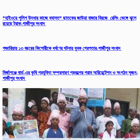
*হাইওয়ে পুলিশ উদ্ধার কাজে ব্যাস্ত* ছাতকের জাউয়া বাজার ব্রিজে রেলিং ভেঙ্গে ঝুলে
রয়েছে ট্রাক-গাজীপুর সংবাদ
গজারিয়ায় ১৩ বছরের কিশোরীকে ধর্ষণের ঘটনায় যুবক গ্রেপ্তার-গাজীপুর সংবাদ
​মির্জাগঞ্জে বার্ড-এর কৃষি প্রযুক্তি সম্প্রসারণ প্রকল্পের গ্রাম অরিয়েন্টেশন ও সংগঠন সৃজন-
গাজীপুর সংবাদ