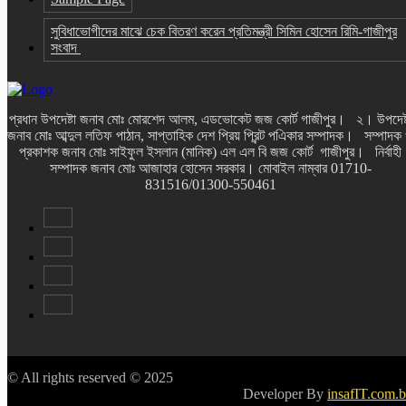
সুবিধাভোগীদের মাঝে চেক বিতরণ করেন প্রতিমন্ত্রী সিমিন হোসেন রিমি-গাজীপুর
সংবাদ
প্রধান উপদেষ্টা জনাব মোঃ মোরশেদ আলম, এডভোকেট জজ কোর্ট গাজীপুর। ২। উপদেষ্
জনাব মোঃ আব্দুল লতিফ পাঠান, সাপ্তাহিক দেশ প্রিয় প্রিন্ট পএিকার সম্পাদক। সম্পাদক
প্রকাশক জনাব মোঃ সাইফুল ইসলান (মানিক) এল এল বি জজ কোর্ট গাজীপুর। নির্বাহী
সম্পাদক জনাব মোঃ আজাহার হোসেন সরকার। মোবাইল নাম্বার 01710-
831516/01300-550461
© All rights reserved © 2025
Developer By
insafIT.com.