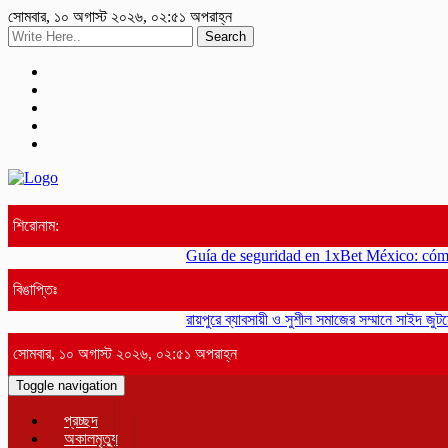
সোমবার, ১০ অগাস্ট ২০২৬, ০২:৫১ অপরাহ্ন
Search
শিরোনাম:
Guía de seguridad en 1xBet México: cómo prot
বিঙাপ্তিঃ
রায়পুরে ব্যাবসায়ী ও সুশীল সমাজের সম্মানে সাইদ জুটনের ই
সোমবার, ১০ অগাস্ট ২০২৬, ০২:৫১ অপরাহ্ন
Toggle navigation
প্রচ্ছদ
অকালমৃত্যু