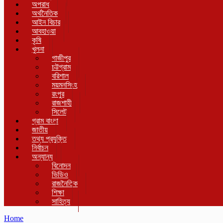
অপরাধ
অর্থনৈতিক
আইন বিচার
আবহাওয়া
কৃষি
খুলনা
গাজীপুর
চট্টগ্রাম
বরিশাল
ময়মনসিংহ
রংপুর
রাজশাহী
সিলেট
গ্রাম বাংলা
জাতীয়
তথ্য প্রযুক্তি
নির্বাচন
অন্যান্য
বিনোদন
ভিডিও
রাজনৈতিক
শিক্ষা
সাহিত্য
Home