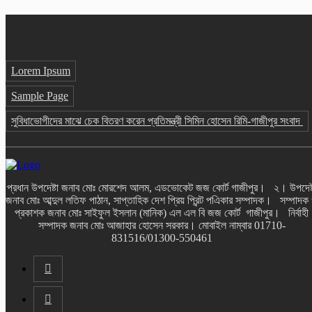
Lorem Ipsum
Sample Page
সুবিধাভোগীদের মাঝে চেক বিতরণ করেন প্রতিমন্ত্রী সিমিন হোসেন রিমি-গাজীপুর সংবাদ
প্রধান উপদেষ্টা জনাব মোঃ মোরশেদ আলম, এডভোকেট জজ কোর্ট গাজীপুর। ২। উপদেষ্
জনাব মোঃ আব্দুল লতিফ পাঠান, সাপ্তাহিক দেশ প্রিয় প্রিন্ট পএিকার সম্পাদক। সম্পাদক
প্রকাশক জনাব মোঃ সাইফুল ইসলান (মানিক) এল এল বি জজ কোর্ট গাজীপুর। নির্বাহী
সম্পাদক জনাব মোঃ আজাহার হোসেন সরকার। মোবাইল নাম্বার 01710-
831516/01300-550461