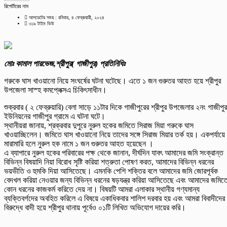
রিপোর্টারের নাম
আপডেটের সময় : রবিবার, ৪ ফেব্রুয়ারী, ২০২৪
৩১৯ টাইম ভিউ
মোঃ কামাল পারভেজ,শ্রীপুর( গাজীপুর) প্রতিনিধিঃ
গরুকে ঘাস খাওয়ানো নিয়ে সংঘর্ষের ঘটনা ঘটেছে। এতে ১ জন গুরুতর আহত হয়ে শ্রীপুর
উপজেলা সাস্হ কমপ্লেক্সএ চিকিৎসাধীন।
শুক্রবার ( ২ ফেব্রুয়ারি) বেলা সাড়ে ১১টার দিকে গাজীপুরের শ্রীপুর উপজেলার ২নং গাজীপুর
ইউনিয়নের গাজীপুর গ্রামে এ ঘটনা ঘটে।
স্থানীয়রা জানায়, শ্রক্রবার দুপুরে নুরুল হকের জমিতে সিরাজ মিয়া গরুকে ঘাস
খাওয়াচ্ছিলেন। জমিতে ঘাস খাওয়ানো নিয়ে তাদের সঙ্গে সিরাজ মিয়ার তর্ক হয়। একপর্যায়ে
মারামারি হলে নুরুল হক নামে ১ জন গুরুতর আহত হয়েছেন ।
এ ব্যাপারে নুরুল হকের পরিবারের পক্ষ থেকে জানান, দীর্ঘদিন যাবৎ আমাদের জমি সংক্রান্ত
বিভিন্ন বিষয়াদি নিয়া বিরোধ সৃষ্টি করিয়া শত্রুতা পোষণ করত, আমাদের বিভিন্ন ধরনের
ভয়ভীতি ও হুমকি দিয়া আসিতেছে। এমনকি পেশি শক্তির বলে আমাদের জমি জোরপূর্বক
বেদখল করিয়া নেওয়ার জন্য বিভিন্ন ধরনের ষড়যন্ত্র করিয়া আসিতেছে এবং আমাদের জমিত
কোন ধরনের কাজকর্ম করিতে দেয় না। বিষয়টি আমরা এলাকার স্থানীয় গণ্যমান্য
ব্যক্তিবর্গদের অবহিত করিলে এ বিষয়ে একাধিকবার শালিশ দরবার হয় এবং আমরা বিবাদীদের
বিরুদ্ধে বাদী হয়ে শ্রীপুর থানায় পূর্বেও ০১টি লিখিত অভিযোগ দায়ের করি।