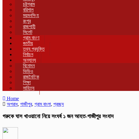
চট্টগ্রাম
বরিশাল
ময়মনসিংহ
রংপুর
রাজশাহী
সিলেট
গ্রাম বাংলা
জাতীয়
তথ্য প্রযুক্তি
নির্বাচন
অন্যান্য
বিনোদন
ভিডিও
রাজনৈতিক
শিক্ষা
সাহিত্য
Home
অপরাধ
,
গাজীপুর
,
গ্রাম বাংলা
,
প্রচ্ছদ
গরুকে ঘাস খাওয়ানো নিয়ে সংঘর্ষ ১ জন আহত-গাজীপুর সংবাদ