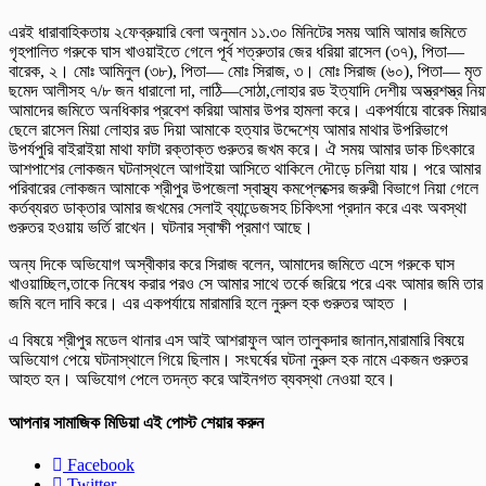
এরই ধারাবাহিকতায় ২ফেব্রুয়ারি বেলা অনুমান ১১.৩০ মিনিটের সময় আমি আমার জমিতে
গৃহপালিত গরুকে ঘাস খাওয়াইতে গেলে পূর্ব শত্রুতার জের ধরিয়া রাসেল (৩৭), পিতা—
বারেক, ২। মোঃ আমিনুল (৩৮), পিতা— মোঃ সিরাজ, ৩। মোঃ সিরাজ (৬০), পিতা— মৃত
ছমেদ আলীসহ ৭/৮ জন ধারালো দা, লাঠি—সোঠা,লোহার রড ইত্যাদি দেশীয় অস্ত্রশস্ত্র নিয়
আমাদের জমিতে অনধিকার প্রবেশ করিয়া আমার উপর হামলা করে। একপর্যায়ে বারেক মিয়ার
ছেলে রাসেল মিয়া লোহার রড দিয়া আমাকে হত্যার উদ্দেশ্যে আমার মাথার উপরিভাগে
উপর্যপুরি বাইরাইয়া মাথা ফাটা রক্তাক্ত গুরুতর জখম করে। ঐ সময় আমার ডাক চিৎকারে
আশপাশের লোকজন ঘটনাস্থলে আগাইয়া আসিতে থাকিলে দৌড়ে চলিয়া যায়। পরে আমার
পরিবারের লোকজন আমাকে শ্রীপুর উপজেলা স্বাস্থ্য কমপ্লেক্সের জরুরী বিভাগে নিয়া গেলে
কর্তব্যরত ডাক্তার আমার জখমের সেলাই ব্যান্ডেজসহ চিকিৎসা প্রদান করে এবং অবস্থা
গুরুতর হওয়ায় ভর্তি রাখেন। ঘটনার স্বাক্ষী প্রমাণ আছে।
অন্য দিকে অভিযোগ অস্বীকার করে সিরাজ বলেন, আমাদের জমিতে এসে গরুকে ঘাস
খাওয়াচ্ছিল,তাকে নিষেধ করার পরও সে আমার সাথে তর্কে জরিয়ে পরে এবং আমার জমি তার
জমি বলে দাবি করে। এর একপর্যায়ে মারামারি হলে নুরুল হক গুরুতর আহত ।
এ বিষয়ে শ্রীপুর মডেল থানার এস আই আশরাফুল আল তালুকদার জানান,মারামারি বিষয়ে
অভিযোগ পেয়ে ঘটনাস্থালে গিয়ে ছিলাম। সংঘর্ষের ঘটনা নুরুল হক নামে একজন গুরুতর
আহত হন। অভিযোগ পেলে তদন্ত করে আইনগত ব্যবস্থা নেওয়া হবে।
আপনার সামাজিক মিডিয়া এই পোস্ট শেয়ার করুন
Facebook
Twitter