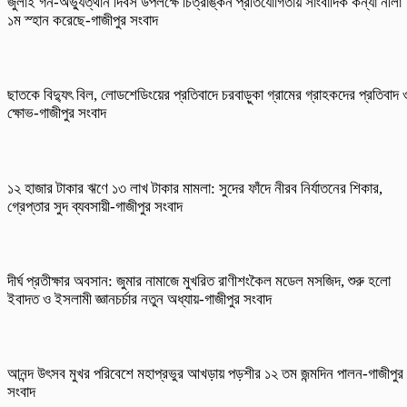
জুলাই গন-অভ্যুত্থান দিবস উপলক্ষে চিত্রাঙ্কন প্রতিযোগিতায় সাংবাদিক কন্যা নীলা
১ম স্হান করেছে-গাজীপুর সংবাদ
ছাতকে বিদ্যুৎ বিল, লোডশেডিংয়ের প্রতিবাদে চরবাড়ুকা গ্রামের গ্রাহকদের প্রতিবাদ 
ক্ষোভ-গাজীপুর সংবাদ
১২ হাজার টাকার ঋণে ১৩ লাখ টাকার মামলা: সুদের ফাঁদে নীরব নির্যাতনের শিকার,
গ্রেপ্তার সুদ ব্যবসায়ী-গাজীপুর সংবাদ
দীর্ঘ প্রতীক্ষার অবসান: জুমার নামাজে মুখরিত রাণীশংকৈল মডেল মসজিদ, শুরু হলো
ইবাদত ও ইসলামী জ্ঞানচর্চার নতুন অধ্যায়-গাজীপুর সংবাদ
আনন্দ উৎসব মুখর পরিবেশে মহাপ্রভুর আখড়ায় পড়শীর ১২ তম জন্মদিন পালন-গাজীপুর
সংবাদ