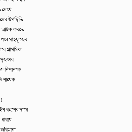
 দেখে
দের উপস্থিতি
নকে আটক করতে
 পরে মাহফুজের
পরে প্রাথমিক
 সৃজনের
ুজ নিশানকে
ডি নায়েক
(
োইন বহনের দায়ে
 ধারায়
 জরিমানা