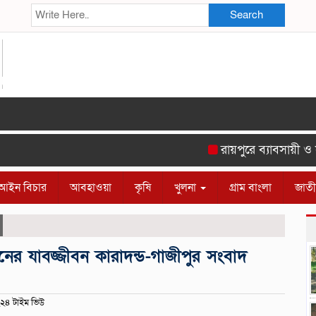
Search
রায়পুরে ব্যাবসায়ী ও সুশী
আইন বিচার
আবহাওয়া
কৃষি
খুলনা
গ্রাম বাংলা
জাত
র যাবজ্জীবন কারাদন্ড-গাজীপুর সংবাদ
২৪ টাইম ভিউ