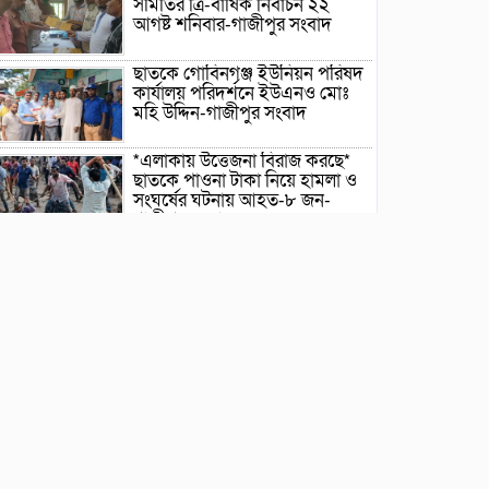
সমিতির ত্রি-বার্ষিক নির্বাচন ২২
আগষ্ট শনিবার-গাজীপুর সংবাদ
ছাতকে গোবিনগঞ্জ ইউনিয়ন পরিষদ
কার্যালয় পরিদর্শনে ইউএনও মোঃ
মহি উদ্দিন-গাজীপুর সংবাদ
*এলাকায় উত্তেজনা বিরাজ করছে*
ছাতকে পাওনা টাকা নিয়ে হামলা ও
সংঘর্ষের ঘটনায় আহত-৮ জন-
গাজীপুর সংবাদ
ছাতকে আলীগঞ্জ বাজারে সাবেক
মেম্বার আব্দুন নুরের উপর সন্ত্রাসী
হামলায় প্রতিবাদ সভা-গাজীপুর
সংবাদ
জুলাই গন-অভ্যুত্থান দিবস উপলক্ষে
চিত্রাঙ্কন প্রতিযোগিতায় সাংবাদিক
কন্যা নীলা ১ম স্হান করেছে-
গাজীপুর সংবাদ
ছাতকে বিদ্যুৎ বিল, লোডশেডিংয়ের
প্রতিবাদে চরবাড়ুকা গ্রামের
গ্রাহকদের প্রতিবাদ ও ক্ষোভ-