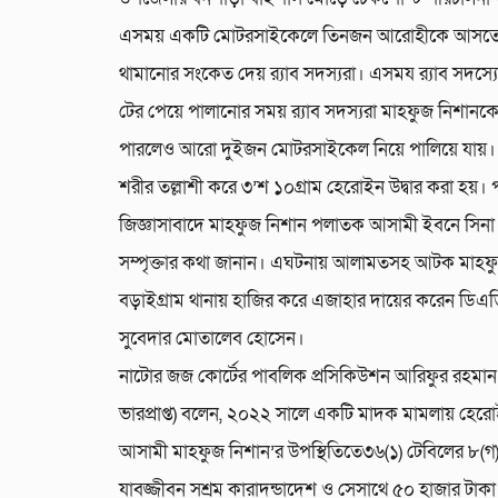
এসময় একটি মোটরসাইকেলে তিনজন আরোহীকে আসতে
থামানোর সংকেত দেয় র‌্যাব সদস্যরা। এসময র‌্যাব সদস্যে
টের পেয়ে পালানোর সময় র‌্যাব সদস্যরা মাহফুজ নিশা
পারলেও আরো দুইজন মোটরসাইকেল নিয়ে পালিয়ে যায়।
শরীর তল্লাশী করে ৩’শ ১০গ্রাম হেরোইন উদ্বার করা হয়। 
জিজ্ঞাসাবাদে মাহফুজ নিশান পলাতক আসামী ইবনে সিনা
সম্পৃক্তার কথা জানান। এঘটনায় আলামতসহ আটক মাহফ
বড়াইগ্রাম থানায় হাজির করে এজাহার দায়ের করেন ডিএ
সুবেদার মোতালেব হোসেন।
নাটোর জজ কোর্টের পাবলিক প্রসিকিউশন আরিফুর রহমান 
ভারপ্রাপ্ত) বলেন, ২০২২ সালে একটি মাদক মামলায় হের
আসামী মাহফুজ নিশান’র উপস্থিতিতে৩৬(১) টেবিলের ৮(গ)
যাবজ্জীবন সশ্রম কারাদন্ডাদেশ ও সেসাথে ৫০ হাজার টাকা