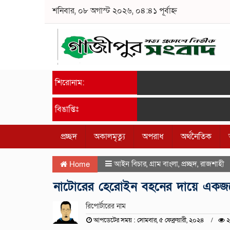
শনিবার, ০৮ অগাস্ট ২০২৬, ০৪:৪১ পূর্বাহ্ন
শিরোনাম:
বিঙাপ্তিঃ
প্রচ্ছদ
অকালমৃত্যু
অপরাধ
অর্থনৈতিক
আইন বিচার
,
গ্রাম বাংলা
,
প্রচ্ছদ
,
রাজশাহী
Home
নাটোরের হেরোইন বহনের দায়ে একজনে
রিপোর্টারের নাম
আপডেটের সময় : সোমবার, ৫ ফেব্রুয়ারী, ২০২৪
২