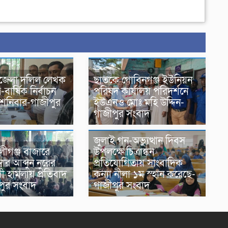
জেলা দলিল লেখক
ছাতকে গোবিনগঞ্জ ইউনিয়ন
-বার্ষিক নির্বাচন
পরিষদ কার্যালয় পরিদর্শনে
 শনিবার-গাজীপুর
ইউএনও মোঃ মহি উদ্দিন-
গাজীপুর সংবাদ
জুলাই গন-অভ্যুত্থান দিবস
ীগঞ্জ বাজারে
উপলক্ষে চিত্রাঙ্কন
বার আব্দুন নুরের
প্রতিযোগিতায় সাংবাদিক
াসী হামলায় প্রতিবাদ
কন্যা নীলা ১ম স্হান করেছে-
পুর সংবাদ
গাজীপুর সংবাদ