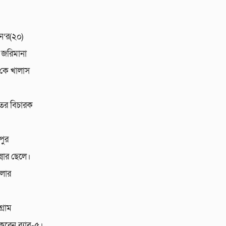
ন’র(২০)
 জরিমানা
কে খালাস
ের বিচারক
পুর
্নার ছেলে।
েলার
্রাম
েন র‌্যাব-৫।