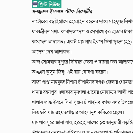
মনজুরুল ইসলাম স্টাফ রিপোর্টার
নাটোরের বড়াইগ্রামে হেরোইন বহনের দায়ে মাহফুজ নিশা
যাবজ্জীবন সশ্রম কারাদন্ডাদেশ ও সেসাথে ৫০ হাজার টাকা
করেছেন আদালত। একই মামলায় ইবনে সিনা সৃজন (২১) 
আদেশ দেন আদালত।
আজ সোমবার দুপুরে সিনিয়র জেলা ও দায়রা জজ আদালত
অ¤øান কুসুম জিষ্ণু এই রায় ঘোষণা করেন।
সাজা প্রাপ্ত মাহফুজ নিশান চাঁপাইনবাবগঞ্জ জেলার গোমস্তা
থানার রহনপুর এলাকার নুনগলা গ্রামের মোহাম্মদ আলী পান
খালাস প্রাপ্ত ইবনে সিনা সৃজন চাঁপাইনবাবগঞ্জ সদর উপজ
সিএন্ডবি ঘাট রহমতপাড়ার আহসানুল কবিরের ছেলে।
মামলার সূত্রে জানা যায়, ২০২২ সালের ১৩ জানুয়ারী বড়াইগ
উপজেলার বনপাড়া বাইপাস মোড়ে চেকপোস্ট পরিচালনা কর