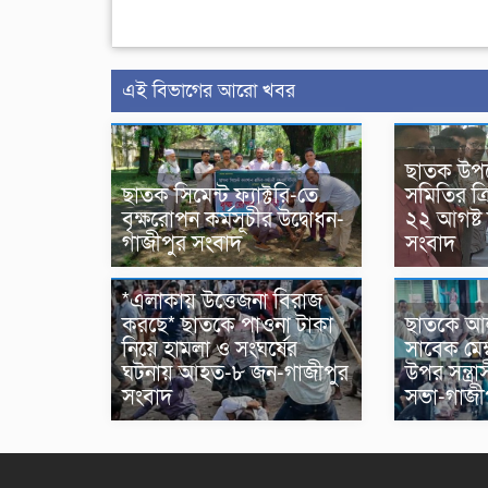
এই বিভাগের আরো খবর
ছাতক উপ
ছাতক সিমেন্ট ফ্যাক্টরি-তে
সমিতির ত্রি
বৃক্ষরোপন কর্মসূচীর উদ্বোধন-
২২ আগষ্ট
গাজীপুর সংবাদ
সংবাদ
*এলাকায় উত্তেজনা বিরাজ
করছে* ছাতকে পাওনা টাকা
ছাতকে আল
নিয়ে হামলা ও সংঘর্ষের
সাবেক মেম্
ঘটনায় আহত-৮ জন-গাজীপুর
উপর সন্ত্র
সংবাদ
সভা-গাজী