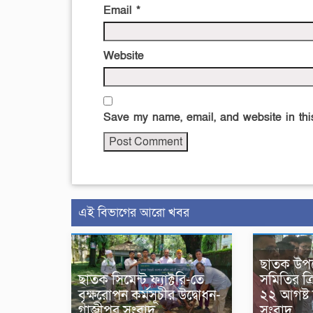
Email
*
Website
Save my name, email, and website in this
এই বিভাগের আরো খবর
ছাতক উপ
ছাতক সিমেন্ট ফ্যাক্টরি-তে
সমিতির ত্রি
বৃক্ষরোপন কর্মসূচীর উদ্বোধন-
২২ আগষ্ট
গাজীপুর সংবাদ
সংবাদ