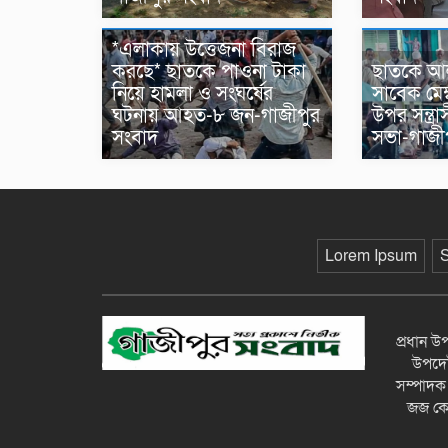
*এলাকায় উত্তেজনা বিরাজ
করছে* ছাতকে পাওনা টাকা
ছাতকে আল
নিয়ে হামলা ও সংঘর্ষের
সাবেক মেম্
ঘটনায় আহত-৮ জন-গাজীপুর
উপর সন্ত্র
সংবাদ
সভা-গাজী
Lorem Ipsum
প্রধান 
উপদেষ্
সম্পাদক
জজ কোর