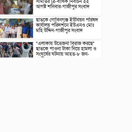
সমিতির ত্রি-বার্ষিক নির্বাচন ২২
আগষ্ট শনিবার-গাজীপুর সংবাদ
ছাতকে গোবিনগঞ্জ ইউনিয়ন পরিষদ
কার্যালয় পরিদর্শনে ইউএনও মোঃ
মহি উদ্দিন-গাজীপুর সংবাদ
*এলাকায় উত্তেজনা বিরাজ করছে*
ছাতকে পাওনা টাকা নিয়ে হামলা ও
সংঘর্ষের ঘটনায় আহত-৮ জন-
গাজীপুর সংবাদ
ছাতকে আলীগঞ্জ বাজারে সাবেক
মেম্বার আব্দুন নুরের উপর সন্ত্রাসী
হামলায় প্রতিবাদ সভা-গাজীপুর
সংবাদ
জুলাই গন-অভ্যুত্থান দিবস উপলক্ষে
চিত্রাঙ্কন প্রতিযোগিতায় সাংবাদিক
কন্যা নীলা ১ম স্হান করেছে-
গাজীপুর সংবাদ
ছাতকে বিদ্যুৎ বিল, লোডশেডিংয়ের
প্রতিবাদে চরবাড়ুকা গ্রামের
গ্রাহকদের প্রতিবাদ ও ক্ষোভ-