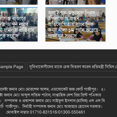
জুলাই গন-অভ্যুত্থান দিবস
ীগঞ্জ বাজারে
উপলক্ষে চিত্রাঙ্কন
বার আব্দুন নুরের
প্রতিযোগিতায় সাংবাদিক
াসী হামলায় প্রতিবাদ
কন্যা নীলা ১ম স্হান করেছে-
পুর সংবাদ
গাজীপুর সংবাদ
Sample Page
সুবিধাভোগীদের মাঝে চেক বিতরণ করেন প্রতিমন্ত্রী সিমিন
উপদেষ্টা জনাব মোঃ মোরশেদ আলম, এডভোকেট জজ কোর্ট গাজীপুর। ২।
টা জনাব মোঃ আব্দুল লতিফ পাঠান, সাপ্তাহিক দেশ প্রিয় প্রিন্ট পএিকার
। সম্পাদক ও প্রকাশক জনাব মোঃ সাইফুল ইসলান (মানিক) এল এল বি
্ট গাজীপুর। নির্বাহী সম্পাদক জনাব মোঃ আজাহার হোসেন সরকার।
মোবাইল নাম্বার 01710-831516/01300-550461