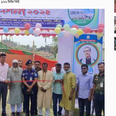
১৬৬ টাইম ভিউ