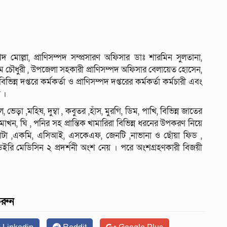
দ মোল্লা, প্রাণিসম্পদ সম্প্রসারণ অফিসার ডাঃ শারমিন সুলতানা,
ম চৌধুরী , উপজেলা সহকারী প্রাণিসম্পদ অফিসার বেলায়েত হোসেন,
দপ্তরে কর্মকর্তা ও প্রাণিসম্পদ দপ্তরের কর্মকর্তা কর্মচারী এবং
ন ।
 ভেড়া ,মহিষ, দুম্বা , কবুতর ,হাঁস, মুরগি, ডিম, পাখি, বিভিন্ন জাতের
 মাখন, ঘি , পনির সহ প্রান্তিক খামারিরা বিভিন্ন ধরনের উপকরণ নিয়ে
েনাটা ,একমি, এসিআই, এসকেএফ, জেনটি ,নাভানা ও ছোঁয়া ফিড ,
েইরি মেডিসিন ২ প্রদর্শনী অংশ নেয় । পরে অংশগ্রহণকারী বিজয়ী
করুন