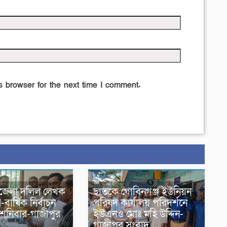
 browser for the next time I comment.
জেলা দলিল লেখক
ছাতকে গোবিনগঞ্জ ইউনিয়ন
-বার্ষিক নির্বাচন
পরিষদ কার্যালয় পরিদর্শনে
 শনিবার-গাজীপুর
ইউএনও মোঃ মহি উদ্দিন-
গাজীপুর সংবাদ