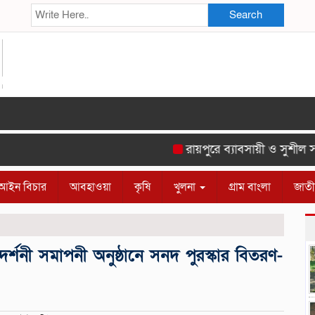
Search
রায়পুরে ব্যাবসায়ী ও সুশীল সমাজে
আইন বিচার
আবহাওয়া
কৃষি
খুলনা
গ্রাম বাংলা
জাত
্রদর্শনী সমাপনী অনুষ্ঠানে সনদ পুরস্কার বিতরণ-