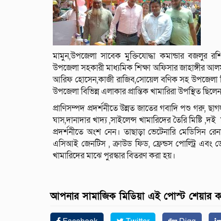
মামুন,উপজেলা সাবেক মুক্তিযোদ্ধা কমান্ডার বজলুর রশি
উপজেলা সহকারী মাধ্যমিক শিক্ষা অফিসার জাহাঙ্গীর আল
আরিফ হোসেন,কাজী রাজিব,সোয়েল বণিক সহ উপজেলা বিভিন্ন 
উপজেলা বিভিন্ন এলাকার প্রান্তিক খামারিরা উপস্থিত ছিলে
প্রাণিসম্পদ প্রদর্শনীতে উন্নত জাতের গবাদি পশু গরু, ছাগল,
ঘাস,দানাদার খাদ্য ,সাইলেন্স খামারিদের তৈরি মিষ্টি ,দই
প্রদর্শনীতে অংশ নেন। তাছাড়া ভেটেনারি মেডিসিন র
এসিআই জেনটিস , ক্রাউড ফিড, ফ্রেন্ডস পোল্ট্রি এবং ড
খামারিদের মাঝে পুরস্কার বিতরণ করা হয়।
আপনার সামাজিক মিডিয়া এই পোস্ট শেয়ার 