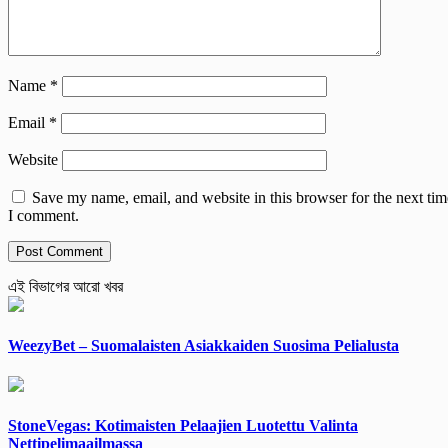
Name
*
Email
*
Website
Save my name, email, and website in this browser for the next tim
I comment.
এই বিভাগের আরো খবর
WeezyBet – Suomalaisten Asiakkaiden Suosima Pelialusta
StoneVegas: Kotimaisten Pelaajien Luotettu Valinta
Nettipelimaailmassa