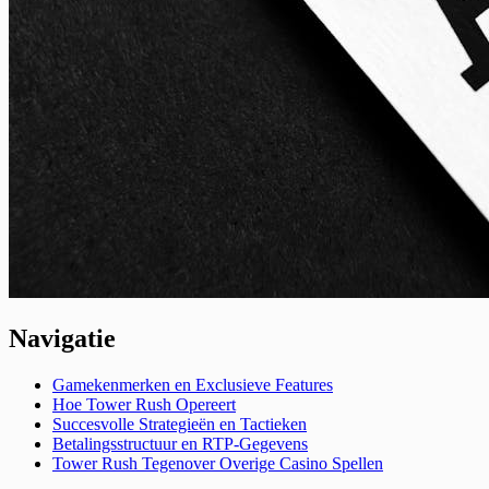
Navigatie
Gamekenmerken en Exclusieve Features
Hoe Tower Rush Opereert
Succesvolle Strategieën en Tactieken
Betalingsstructuur en RTP-Gegevens
Tower Rush Tegenover Overige Casino Spellen