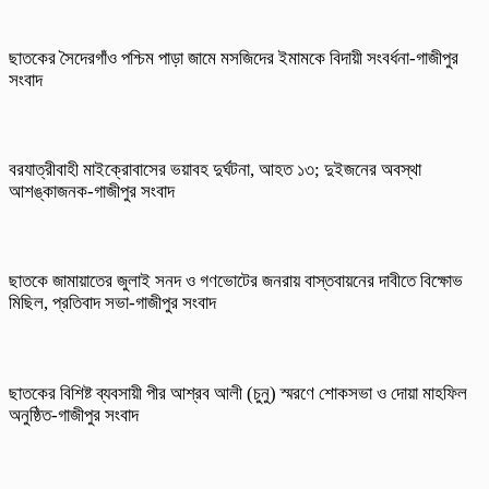
ছাতকের সৈদেরগাঁও পশ্চিম পাড়া জামে মসজিদের ইমামকে বিদায়ী সংবর্ধনা-গাজীপুর
সংবাদ
বরযাত্রীবাহী মাইক্রোবাসের ভয়াবহ দুর্ঘটনা, আহত ১৩; দুইজনের অবস্থা
আশঙ্কাজনক-গাজীপুর সংবাদ
ছাতকে জামায়াতের জুলাই সনদ ও গণভোটের জনরায় বাস্তবায়নের দাবীতে বিক্ষোভ
মিছিল, প্রতিবাদ সভা-গাজীপুর সংবাদ
ছাতকের বিশিষ্ট ব্যবসায়ী পীর আশ্রব আলী (চুনু) স্মরণে শোকসভা ও দোয়া মাহফিল
অনুষ্ঠিত-গাজীপুর সংবাদ