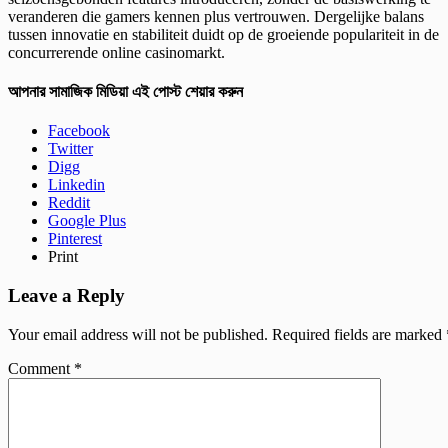
veranderen die gamers kennen plus vertrouwen. Dergelijke balans
tussen innovatie en stabiliteit duidt op de groeiende populariteit in de
concurrerende online casinomarkt.
আপনার সামাজিক মিডিয়া এই পোস্ট শেয়ার করুন
Facebook
Twitter
Digg
Linkedin
Reddit
Google Plus
Pinterest
Print
Leave a Reply
Your email address will not be published.
Required fields are marked
Comment
*