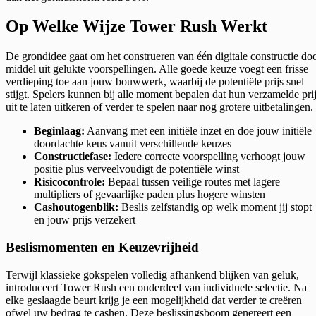
Op Welke Wijze Tower Rush Werkt
De grondidee gaat om het construeren van één digitale constructie do
middel uit gelukte voorspellingen. Alle goede keuze voegt een frisse
verdieping toe aan jouw bouwwerk, waarbij de potentiële prijs snel
stijgt. Spelers kunnen bij alle moment bepalen dat hun verzamelde pri
uit te laten uitkeren of verder te spelen naar nog grotere uitbetalingen.
Beginlaag:
Aanvang met een initiële inzet en doe jouw initiële
doordachte keus vanuit verschillende keuzes
Constructiefase:
Iedere correcte voorspelling verhoogt jouw
positie plus verveelvoudigt de potentiële winst
Risicocontrole:
Bepaal tussen veilige routes met lagere
multipliers of gevaarlijke paden plus hogere winsten
Cashoutogenblik:
Beslis zelfstandig op welk moment jij stopt
en jouw prijs verzekert
Beslismomenten en Keuzevrijheid
Terwijl klassieke gokspelen volledig afhankend blijken van geluk,
introduceert Tower Rush een onderdeel van individuele selectie. Na
elke geslaagde beurt krijg je een mogelijkheid dat verder te creëren
ofwel uw bedrag te cashen. Deze beslissingsboom genereert een