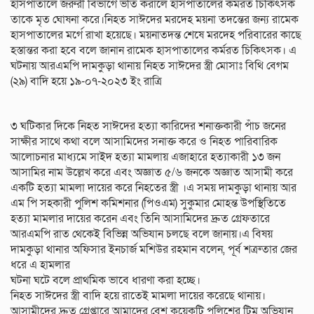
হাসপাতালে জরুরী বিভাগে ভর্তি করালে হাসপাতালের কর্মরত চিকিৎসক
তাকে মৃত ঘোষনা করে।নিহত সাঈদের মরদেহ ময়না তদন্তের জন্য রামেক
হাসপাতালের মর্গে রাখা হয়েছে। ময়নাতদন্ত শেষে মরদেহ পরিবারের কাছে
হস্তান্তর করা হবে বলে জানান রামেক হাসপাতালের কর্মরত চিকিৎসক। এ
ঘটনায় আরএমপি দামকুড়া থানায় নিহত সাঈদের স্ত্রী মোসাঃ বিথি বেগম
(২৯) বাদি হয়ে ১৯-০৭-২০২৩ ইং রাত্রি
৩ ঘটিকার দিকে নিহত সাঈদের হত্যা কারিদের শনাক্তকারী পাঁচ জনের
সাক্ষীর সাথে কথা বলে আসামিদের সনাক্ত করে ও নিহত পারিবারিক
আলোচনার মাধ্যমে সাইদ হত্যা মামলায় এজাহারে হত্যাকারী ১৩ জন
আসামির নাম উল্লেখ করে এবং অজ্ঞাত ৫/৬ জনকে অজ্ঞাত আসামী করে
একটি হত্যা মামলা দায়ের করে নিহতের স্ত্রী ।এ সময় দামকুড়া থানায় আর
এম পি সহকারী পুলিশ কমিশনার (পিওএম) সুকুমার মোহন্ত উপস্থিতিতে
হত্যা মামলার দায়ের করেন এবং তিনি আসামিদের দ্রুত গ্রেফতারে
আরএমপি রাত থেকেই বিভিন্ন অভিযান চলছে বলে জানায়।এ বিষয়
দামকুড়া থানার অফিসার ইনচার্জ মশিউর রহমান বলেন, পূর্ব শত্রুতার জের
ধরে এ হামলার
ঘটনা ঘটে বলে প্রাথমিক ভাবে ধারণা করা হচ্ছে।
নিহত সাঈদের স্ত্রী বাদি হয়ে রাতেই মামলা দায়ের করেছে থানায়।
আসামীদের দ্রুত গ্রেপ্তারে আমাদের বেশ কয়েকটি পুলিশের টিম অভিযান