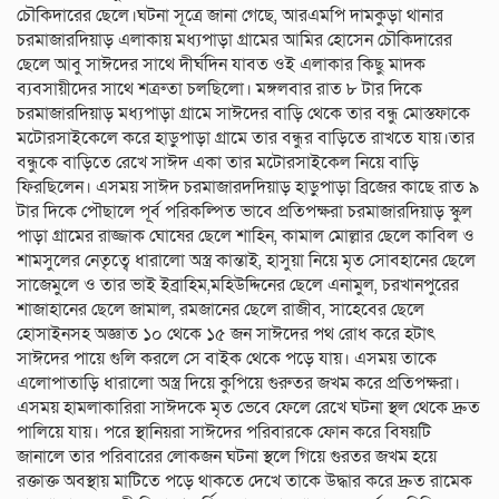
চৌকিদারের ছেলে।ঘটনা সূত্রে জানা গেছে, আরএমপি দামকুড়া থানার
চরমাজারদিয়াড় এলাকায় মধ্যপাড়া গ্রামের আমির হোসেন চৌকিদারের
ছেলে আবু সাঈদের সাথে দীর্ঘদিন যাবত ওই এলাকার কিছু মাদক
ব্যবসায়ীদের সাথে শত্রুতা চলছিলো। মঙ্গলবার রাত ৮ টার দিকে
চরমাজারদিয়াড় মধ্যপাড়া গ্রামে সাঈদের বাড়ি থেকে তার বন্ধু মোস্তফাকে
মটোরসাইকেলে করে হাড়ুপাড়া গ্রামে তার বন্ধুর বাড়িতে রাখতে যায়।তার
বন্ধুকে বাড়িতে রেখে সাঈদ একা তার মটোরসাইকেল নিয়ে বাড়ি
ফিরছিলেন। এসময় সাঈদ চরমাজারদদিয়াড় হাড়ুপাড়া ব্রিজের কাছে রাত ৯
টার দিকে পৌছালে পূর্ব পরিকল্পিত ভাবে প্রতিপক্ষরা চরমাজারদিয়াড় স্কুল
পাড়া গ্রামের রাজ্জাক ঘোষের ছেলে শাহিন, কামাল মোল্লার ছেলে কাবিল ও
শামসুলের নেতৃত্বে ধারালো অস্ত্র কান্তাই, হাসুয়া নিয়ে মৃত সোবহানের ছেলে
সাজেমুলে ও তার ভাই ইব্রাহিম,মহিউদ্দিনের ছেলে এনামুল, চরখানপুরের
শাজাহানের ছেলে জামাল, রমজানের ছেলে রাজীব, সাহেবের ছেলে
হোসাইনসহ অজ্ঞাত ১০ থেকে ১৫ জন সাঈদের পথ রোধ করে হটাৎ
সাঈদের পায়ে গুলি করলে সে বাইক থেকে পড়ে যায়। এসময় তাকে
এলোপাতাড়ি ধারালো অস্ত্র দিয়ে কুপিয়ে গুরুতর জখম করে প্রতিপক্ষরা।
এসময় হামলাকারিরা সাঈদকে মৃত ভেবে ফেলে রেখে ঘটনা স্থল থেকে দ্রুত
পালিয়ে যায়। পরে স্থানিয়রা সাঈদের পরিবারকে ফোন করে বিষয়টি
জানালে তার পরিবারের লোকজন ঘটনা স্থলে গিয়ে গুরতর জখম হয়ে
রক্তাক্ত অবস্থায় মাটিতে পড়ে থাকতে দেখে তাকে উদ্ধার করে দ্রুত রামেক