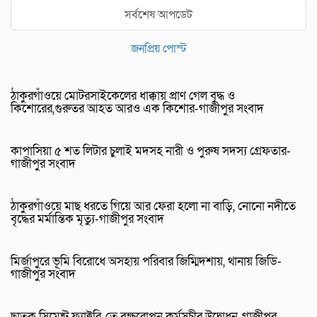
সর্বশেষ আপডেট
জনপ্রিয় পোস্ট
ঠাকুরগাঁওয়ে মোটরসাইকেলের ধাক্কায় প্রাণ গেল বৃদ্ধ ও
কিশোরের,গুরুতর আহত আরও এক কিশোর-গাজীপুর সংবাদ
কাপাসিয়া ৫ শত লিটার চুলাই মদসহ নারী ও পুরুষ সদস্য গ্রেফতার-
গাজীপুর সংবাদ
ঠাকুরগাঁওয়ে মাছ ধরতে গিয়ে আর ফেরা হলো না বাড়ি, নোনো নদীতে
বৃদ্ধের মর্মান্তিক মৃত্যু-গাজীপুর সংবাদ
মির্জাপুরে ভূমি বিরোধে অসহায় পরিবার জিম্মিদশায়, থানায় জিডি-
গাজীপুর সংবাদ
ছাতক সিমেন্ট ফ্যাক্টরি-তে বৃক্ষরোপন কর্মসূচীর উদ্বোধন-গাজীপুর