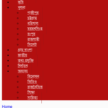
কৃষি
খুলনা
গাজীপুর
চট্টগ্রাম
বরিশাল
ময়মনসিংহ
রংপুর
রাজশাহী
সিলেট
গ্রাম বাংলা
জাতীয়
তথ্য প্রযুক্তি
নির্বাচন
অন্যান্য
বিনোদন
ভিডিও
রাজনৈতিক
শিক্ষা
সাহিত্য
Home