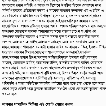
হয়ে কালার পোল বাদাম তল চত্বরে শেষ হয়ে এক আলোচনা অনুষ্ঠিত হয় উক্ত
সমাবেশে প্রধান অতিথি ও উদ্বোধক হিসেবে উপস্থিত ছিলেন মোহাম্মদ নগর
অনির্বাণ ক্লাবের প্রতিষ্ঠাতা সদস্য ও সাবেক সাধারণ সম্পাদক এম এ রহিম, এ
সময় বিশেষ অতিথি হিসেবে উপস্থিত ছিলেন মোহাম্মদ নগর অনির্বাণ ক্লাবের
সাবেক যুগ্ম সাধারণ সম্পাদক মোহাম্মদ কাইছার,আতিকুর রহমান রাসেল,
সাংগঠনিক সম্পাদক রকিবুল হাসান, অর্থ সম্পাদক শহিদুল আলম,সমাজ কল্যা
সম্পাদক মোহাম্মদ ফারুক, অন্যান্যদের মধ্যে বক্তব্য রাখেন সংগঠন এর
সম্পাদক মন্ডলীর সাবেক ও বর্তমান সদস্য বৃন্দ যথাক্রমে জাহাঙ্গীর আলম
বেলাল, মোহাম্মদ হোসাইন,মোহাম্মদ সোহেল, মোহাম্মদ সরোয়ার, মোহাম্মদ
মামুন,মোহাম্মদ শাহাদাত, মেহেদী হাসান রাব্বি, মোহাম্মদ সাকিব, ইরফান উদ্দিন
সরোয়ার হোসেন পিয়েল,মোহাম্মদ শাওন,শাহেদ আকরাম,ইফতাউল
ইমন,আকবর হাসান রিপন,আবদুল আজিজ,রিদুয়াল ইসলাম রাপি,আবদুল
আজাদ, মোহাম্মদ তামিম, আরাফাত উদ্দিন, তানভীর হায়দার রাব্বি, মোহাম্মদ
রাকিব প্রমূখ। সভায় বক্তাগন বলেন বাংলাদেশের জলবায়ুর পরিবর্তন কারণে
আজ বর্ষা মৌসুমে ও সারাদেশে বৃষ্টি হচ্ছে না, বিশ্বের উন্নত রাষ্ট্রের জন্যই আজ
আমাদের বাংলাদেশ ও সহ বিভিন্ন রাষ্ট্র জলবায়ুর ক্ষতিগ্রস্হ এই জলবায়ু
পরিবর্তন ও মাত্রা অতিরিক্ত অসহনীয় পর্যায়ের গরম হতে রক্ষা পেতে হলে সারা
দেশে সবুজ বেষ্টনী গড়ে তুলতে সামাজিক সংগঠন গুলো কে অগ্রণী ভূমিকা পাল
করতে হবে।
আপনার সামাজিক মিডিয়া এই পোস্ট শেয়ার করুন