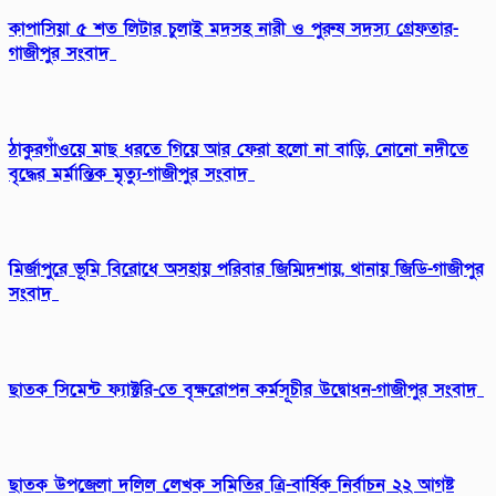
কাপাসিয়া ৫ শত লিটার চুলাই মদসহ নারী ও পুরুষ সদস্য গ্রেফতার-
গাজীপুর সংবাদ
ঠাকুরগাঁওয়ে মাছ ধরতে গিয়ে আর ফেরা হলো না বাড়ি, নোনো নদীতে
বৃদ্ধের মর্মান্তিক মৃত্যু-গাজীপুর সংবাদ
মির্জাপুরে ভূমি বিরোধে অসহায় পরিবার জিম্মিদশায়, থানায় জিডি-গাজীপুর
সংবাদ
ছাতক সিমেন্ট ফ্যাক্টরি-তে বৃক্ষরোপন কর্মসূচীর উদ্বোধন-গাজীপুর সংবাদ
ছাতক উপজেলা দলিল লেখক সমিতির ত্রি-বার্ষিক নির্বাচন ২২ আগষ্ট