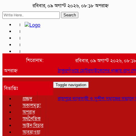
রবিবার, ০৯ অগাস্ট ২০২৬, ০৮:১৮ অপরাহ্ন
Search
শিরোনাম:
রবিবার, ০৯ অগাস্ট ২০২৬, ০৮:১
অপরাহ্ন
ঠাকুরগাঁওয়ে মোটরসাইকেলের ধাক্কায় প্রাণ গ
Toggle navigation
বিঙাপ্তিঃ
প্রচ্ছদ
রায়পুরে ব্যাবসায়ী ও সুশীল সমাজের সম্মানে স
অকালমৃত্যু
অপরাধ
অর্থনৈতিক
আইন বিচার
আবহাওয়া