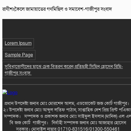
রাণীশংকৈলে জামায়াতের গণমিছিল ও সমাবেশ-গাজীপুর সংবাদ
Lorem Ipsum
Sample Page
সুবিধাভোগীদের মাঝে চেক বিতরণ করেন প্রতিমন্ত্রী সিমিন হোসেন রিমি-
গাজীপুর সংবাদ
প্রধান উপদেষ্টা জনাব মোঃ মোরশেদ আলম, এডভোকেট জজ কোর্ট গাজীপুর
২। উপদেষ্টা জনাব মোঃ আব্দুল লতিফ পাঠান, সাপ্তাহিক দেশ প্রিয় প্রিন্ট পএিকা
সম্পাদক। সম্পাদক ও প্রকাশক জনাব মোঃ সাইফুল ইসলান (মানিক) এল এ
বি জজ কোর্ট গাজীপুর। নির্বাহী সম্পাদক জনাব মোঃ আজাহার হোসেন
সরকার। মোবাইল নাম্বার 01710-831516/01300-550461