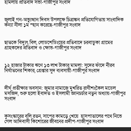
হামলায় প্রতিবাদ সভা-গাজীপুর সংবাদ
জুলাই গন-অভ্যুত্থান দিবস উপলক্ষে চিত্রাঙ্কন প্রতিযোগিতায় সাংবাদিক
কন্যা নীলা ১ম স্হান করেছে-গাজীপুর সংবাদ
ছাতকে বিদ্যুৎ বিল, লোডশেডিংয়ের প্রতিবাদে চরবাড়ুকা গ্রামের
গ্রাহকদের প্রতিবাদ ও ক্ষোভ-গাজীপুর সংবাদ
১২ হাজার টাকার ঋণে ১৩ লাখ টাকার মামলা: সুদের ফাঁদে নীরব
নির্যাতনের শিকার, গ্রেপ্তার সুদ ব্যবসায়ী-গাজীপুর সংবাদ
দীর্ঘ প্রতীক্ষার অবসান: জুমার নামাজে মুখরিত রাণীশংকৈল মডেল
মসজিদ, শুরু হলো ইবাদত ও ইসলামী জ্ঞানচর্চার নতুন অধ্যায়-গাজীপুর
সংবাদ
কুসংস্কারের বলি রতন, সাপের কামড়ে খেয়ে হাসপাতালের পথে নিভে
গেল আদিবাসী কিশোরের জীবনের প্রদীপ-গাজীপুর সংবাদ