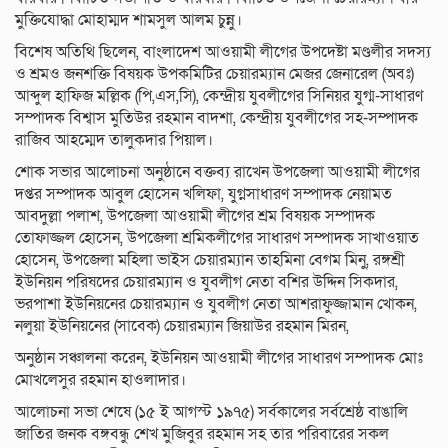
মুক্তিযোদ্ধা মোহাম্মদ শামসুল আলম চুন্নু।
বিশেষ অতিথি ছিলেন, বাংলাদেশ আওয়ামী লীগের উপদেষ্টা মণ্ডলীর সদস্য
ও শ্রমও জনশক্তি বিষয়ক উপকমিটির চেয়ারম্যান মেজর জেনারেল (অবঃ)
আব্দুল হাফিজ মল্লিক (পি,এস,সি), কেন্দ্রীয় যুবলীগের সিনিয়র যুগ্ম-সাধারণ
সম্পাদক বিশ্বাস মুতিউর রহমান বাদশা, কেন্দ্রীয় যুবলীগের সহ-সম্পাদক
রাজিব আহম্মেদ তালুকদার পিয়াল।
শোক সভার আলোচনা অনুষ্ঠানে বক্তব্য রাখেন উপজেলা আওয়ামী লীগের
দপ্তর সম্পাদক আবুল হোসেন খলিফা, যুগ্নসাধারণ সম্পাদক নেয়ামত
আবদুল্লা পলাশ, উপজেলা আওয়ামী লীগের শ্রম বিষয়ক সম্পাদক
তোফাজ্জল হোসেন, উপজেলা শ্রমিকলীগের সাধারণ সম্পাদক সাখাওয়াত
হোসেন, উপজেলা মহিলা ভাইস চেয়ারম্যান তাহমিনা বেগম মিনু, রঙ্গশ্রী
ইউনিয়ন পরিষদের চেয়ারম্যান ও যুবলীগ নেতা বশির উদ্দিন সিকদার,
ভরপাশা ইউনিয়নের চেয়ারম্যান ও যুবলীগ নেতা আশরাফুজ্জামান খোকন,
নলুয়া ইউনিয়নের (সাবেক) চেয়ারম্যান জিয়াউর রহমান মিরন,
অনুষ্ঠান সঞ্চালনা করেন, ইউনিয়ন আওয়ামী লীগের সাধারণ সম্পাদক মোঃ
মোখলেসুর রহমান হাওলাদার।
আলোচনা সভা শেষে (১৫ ই আগস্ট ১৯৭৫) সর্বকালের সর্বশ্রেষ্ঠ বাঙালি
জাতির জনক বঙ্গবন্ধু শেখ মুজিবুর রহমান সহ তার পরিবারের সকল