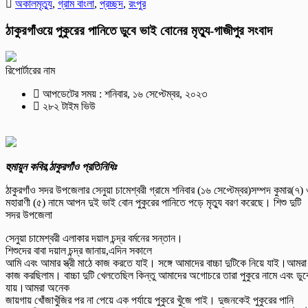
অকালমৃত্যু
,
গ্রাম বাংলা
,
প্রচ্ছদ
,
রংপুর
ঠাকুরগাঁওয়ে পুকুরের পানিতে ডুবে ভাই বোনের মৃত্যু-গাজীপুর সংবাদ
রিপোর্টারের নাম
আপডেটের সময় : শনিবার, ১৬ সেপ্টেম্বর, ২০২৩
২৮২ টাইম ভিউ
হুমায়ুন কবির,ঠাকুরগাঁও প্রতিনিধিঃ
ঠাকুরগাঁও সদর উপজেলার সেনুয়া চামেশ্বরী গ্রামে শনিবার (১৬ সেপ্টেম্বর)সম্পদ কুমার(৭)
মহারাণী (৫) নামে আপন দুই ভাই বোন পুকুরের পানিতে পড়ে মৃত্যু বরণ করেছে। শিশু দুটি
সদর উপজেলা
সেনুয়া চামেশ্বরী এলাকার দয়াল চন্দ্র বর্মনের সন্তান।
শিশুদের বাবা দয়াল চন্দ্র জানায়,এদিন সকালে
আমি এবং আমার স্ত্রী মাঠে কাজ করতে যাই। সঙ্গে আমাদের বাচ্চা দুটিকে নিয়ে যাই।আমরা
কাজ করছিলাম। বাচ্চা দুটি খেলতেছিল কিন্তু আমাদের অগোচরে তারা পুকুরে নামে এবং ডুব
যায়।আমরা অনেক
জায়গায় খোঁজাখুঁজির পর না পেয়ে এক পর্যায়ে পুকুরে খুঁজে পাই। দুজনকেই পুকুরের পানি