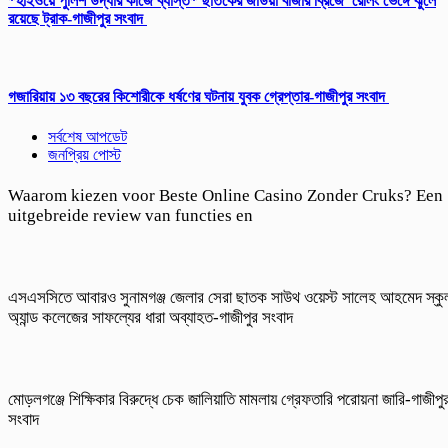
*হাইওয়ে পুলিশ উদ্ধার কাজে ব্যাস্ত* ছাতকের জাউয়া বাজার ব্রিজে রেলিং ভেঙ্গে ঝুলে
রয়েছে ট্রাক-গাজীপুর সংবাদ
গজারিয়ায় ১৩ বছরের কিশোরীকে ধর্ষণের ঘটনায় যুবক গ্রেপ্তার-গাজীপুর সংবাদ
সর্বশেষ আপডেট
জনপ্রিয় পোস্ট
Waarom kiezen voor Beste Online Casino Zonder Cruks? Een
uitgebreide review van functies en
এসএসসিতে আবারও সুনামগঞ্জ জেলার সেরা ছাতক সাউথ ওয়েস্ট সালেহ আহমেদ স্কু
অ্যান্ড কলেজের সাফল্যের ধারা অব্যাহত-গাজীপুর সংবাদ
মোড়লগঞ্জে শিক্ষিকার বিরুদ্ধে চেক জালিয়াতি মামলায় গ্রেফতারি পরোয়না জারি-গাজীপু
সংবাদ