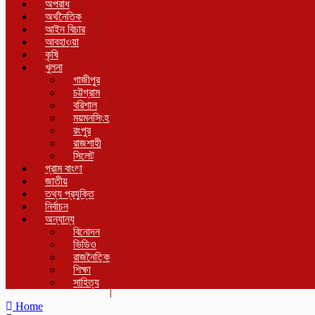
অপরাধ
অর্থনৈতিক
আইন বিচার
আবহাওয়া
কৃষি
খুলনা
গাজীপুর
চট্টগ্রাম
বরিশাল
ময়মনসিংহ
রংপুর
রাজশাহী
সিলেট
গ্রাম বাংলা
জাতীয়
তথ্য প্রযুক্তি
নির্বাচন
অন্যান্য
বিনোদন
ভিডিও
রাজনৈতিক
শিক্ষা
সাহিত্য
Home