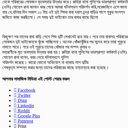
থেকে পরিবারের লোকজন মৃতবস্থায় উদ্ধার করে। রু‌হিয়া থানা পুলিশের ভারপ্রাপ্ত কর্মকর্তা
(ও‌সি) সোহেল রানা জানান খবর পেয়ে আমরা ঘটনাস্থল পরিদর্শন করি,সরেজমিনে এসে জানা
যায় যে,ঘটনার দিন সকাল ১০ টায় ওই দুই শিশুর বাবা দয়াল চন্দ্র বাড়ির পাশে পুকুর সংলগ্ন
জমিতে কাজ করছিলো। সে সময় দুই ভাইবোন তার বাবার কাছে ছিলো
কিছুক্ষণ পর তাদের বাবা বাড়ি গেলে শিশু দুটি সেখানেই রয়ে যায়। পরে তার বাবাসহ পরিবারে
লোকজন দুই ভাইবোনকে খুঁজে পাচ্ছিলনা। অনেক খোঁজাখুঁজির পর সন্দেহ করে তারা পুকুরে
নামতে পারে। পরে ওই পুকুরে তাদের খোঁজার পর সম্পদ কুমার ও
মহারাণীকে মৃত অবস্থায় উদ্ধার করা হয়। রু‌হিয়া থানা পুলিশের ভারপ্রাপ্ত কর্মকর্তা (ও‌সি)
সোহেল রানা বলেন, খবর পেয়ে ঘটনাস্থলে পু‌লিশ
পরিদর্শন করেছে। কারো কোনো অভিযোগ না থাকায় লাশ দুটির
শেষকৃত্য সম্পন্ন করার জন্য তাদের পরিবারের কাছে হস্তান্তর করা হয়েছে।
আপনার সামাজিক মিডিয়া এই পোস্ট শেয়ার করুন
Facebook
Twitter
Digg
Linkedin
Reddit
Google Plus
Pinterest
Print