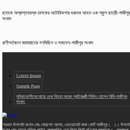
ছাতকে অপ্রাপ্তবয়স্ক চালকের অটোরিকশায় গুরুতর আহত এক স্কুল ছাত্রী-গাজীপু
সংবাদ
রাণীশংকৈলে জামায়াতের গণমিছিল ও সমাবেশ-গাজীপুর সংবাদ
Lorem Ipsum
Sample Page
সুবিধাভোগীদের মাঝে চেক বিতরণ করেন প্রতিমন্ত্রী সিমিন হোসেন রিমি-গাজীপুর
সংবাদ
প্রধান উপদেষ্টা জনাব মোঃ মোরশেদ আলম, এডভোকেট জজ কোর্ট গাজীপুর। ২। উপদেষ্
জনাব মোঃ আব্দুল লতিফ পাঠান, সাপ্তাহিক দেশ প্রিয় প্রিন্ট পএিকার সম্পাদক। সম্পাদক