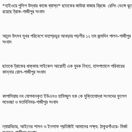
*হাইওয়ে পুলিশ উদ্ধার কাজে ব্যাস্ত* ছাতকের জাউয়া বাজার ব্রিজে রেলিং ভেঙ্গে ঝু
রয়েছে ট্রাক-গাজীপুর সংবাদ
আনন্দ উৎসব মুখর পরিবেশে মহাপ্রভুর আখড়ায় পড়শীর ১২ তম জন্মদিন পালন-গাজীপুর
সংবাদ
ছাতকে ট্রাকের ধাক্কায় সাইকেল আরোহী এক যুবক নিহত, হাসপাতালে পরিবারের
কান্নার রোল-গাজীপুর সংবাদ
কাপাসিয়ায় নব যোগদানকৃত ইউএনও হাফিজুল হক কে মুক্তিযোদ্ধা সংসদের ফুলেল
শুভেচ্ছা ও মতবিনিময়-গাজীপুর সংবাদ
ন্যায়বিচার, আইনের শাসন ও ইনসাফ প্রতিষ্ঠাই আমাদের লক্ষ্য: ঠাকুরগাঁওয়ে- মির্জা