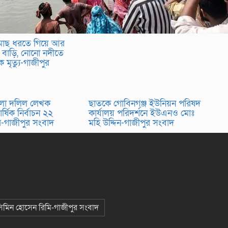
 মাছ ধরতে গিয়ে আর
 বাড়ি, নোনো নদীতে
তিক মৃত্যু-গাজীপুর
লা দলিল লেখক
ছাতকে গোবিনগঞ্জ ইউনিয়ন পরিষদ
র্ষিক নির্বাচন ২২
কার্যালয় পরিদর্শনে ইউএনও মোঃ
র-গাজীপুর সংবাদ
মহি উদ্দিন-গাজীপুর সংবাদ
 সিমিন হোসেন রিমি-গাজীপুর সংবাদ