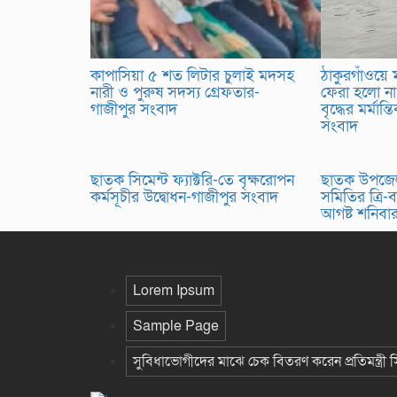
কাপাসিয়া ৫ শত লিটার চুলাই মদসহ
ঠাকুরগাঁওয়ে
নারী ও পুরুষ সদস্য গ্রেফতার-
ফেরা হলো না
গাজীপুর সংবাদ
বৃদ্ধের মর্মান্
সংবাদ
ছাতক সিমেন্ট ফ্যাক্টরি-তে বৃক্ষরোপন
ছাতক উপজে
কর্মসূচীর উদ্বোধন-গাজীপুর সংবাদ
সমিতির ত্রি-বা
আগষ্ট শনিবা
Lorem Ipsum
Sample Page
সুবিধাভোগীদের মাঝে চেক বিতরণ করেন প্রতিমন্ত্রী