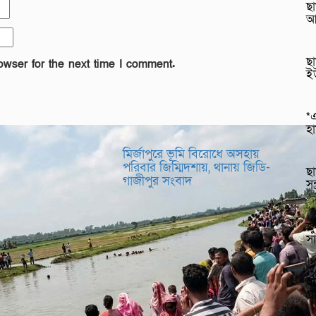
ছা
আ
ছা
owser for the next time I comment.
ই
*এ
হ
মির্জাপুরে ভূমি বিরোধে অসহায়
পরিবার জিম্মিদশায়, থানায় জিডি-
ছা
গাজীপুর সংবাদ
সন
জু
সা
ছা
গ্