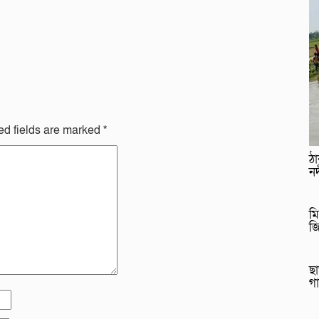
ed fields are marked
*
ঠ
নদ
মি
জ
ছা
গ