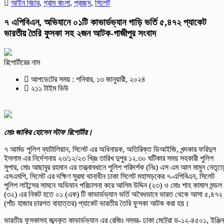
আইন বিচার
,
গ্রাম বাংলা
,
প্রচ্ছদ
,
সিলেট
৭ এপিবিএন, অভিযানে ০১টি কাভার্ডভ্যান গাড়ি ভর্তি ৫,৪৭২ প্যাকেট
ভারতীয় তৈরি ফুসকা সহ ২জন আটক-গাজীপুর সংবাদ
রিপোর্টারের নাম
আপডেটের সময় : শনিবার, ১৩ জানুয়ারী, ২০২৪
২১১ টাইম ভিউ
মোঃ জাকির হোসেন স্টাফ রিপোর্টার।
৭ আর্মড পুলিশ ব্যাটালিয়ান, সিলেট এর অধিনায়ক, অতিরিক্ত ডিআইজি, খন্দকার ফরিদুল
ইসলাম এর নির্দেশনায় ২৩/১২/২৩ খ্রিঃ তারিখ দুপুর ১২.৩০ ঘটিকার সময় সহকারী পুলিশ
সুপার, মোঃ আছাবুর রহমান এর তত্ত্বাবধানে পুলিশ পরিদর্শক (নিঃ) এস এম আল মামুন নেতৃত্
এসএমপি, সিলেট এর দক্ষিণ সুরমা থানাধীন ঢাকা সিলেট মহাসড়কের ৭-এপিবিএন, সিলেট
পুলিশ লাইন্সের সামনে অভিযান পরিচালনা করে আলিম উদ্দিন (২৩) ও মোঃ শাহ কামাল মন্ডল
(৩২) এর নিকট হতে ০১ (এক) টি কাভার্ডভ্যান ভর্তি অবৈধভাবে ভারত থেকে আসা ৫,৪৭২
(পাঁচ হাজার চারশত বাহাত্তর) প্যাকেট ভারতীয় তৈরি ফুসকা আটক করা হয়।
ভারতীয় ফুসকাসহ জব্দকৃত কাভার্ডভ্যান এর রেজিঃ নম্বর- ঢাকা মেট্রো ড-১২-৪৫০১, ইঞ্জিন