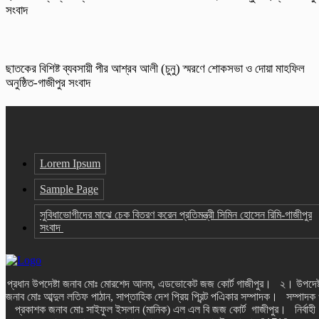
সংবাদ
ছাতকের বিশিষ্ট ব্যবসায়ী পীর আশ্রব আলী (চুনু) স্মরণে শোকসভা ও দোয়া মাহফিল
অনুষ্ঠিত-গাজীপুর সংবাদ
Lorem Ipsum
Sample Page
সুবিধাভোগীদের মাঝে চেক বিতরণ করেন প্রতিমন্ত্রী সিমিন হোসেন রিমি-গাজীপুর
সংবাদ
প্রধান উপদেষ্টা জনাব মোঃ মোরশেদ আলম, এডভোকেট জজ কোর্ট গাজীপুর। ২। উপদেষ্
জনাব মোঃ আব্দুল লতিফ পাঠান, সাপ্তাহিক দেশ প্রিয় প্রিন্ট পএিকার সম্পাদক। সম্পাদক
প্রকাশক জনাব মোঃ সাইফুল ইসলান (মানিক) এল এল বি জজ কোর্ট গাজীপুর। নির্বাহী