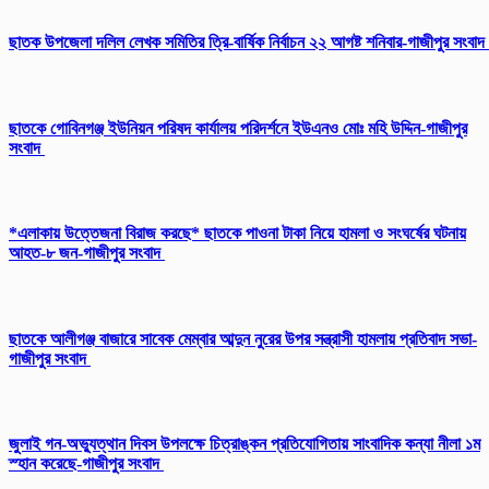
ছাতক উপজেলা দলিল লেখক সমিতির ত্রি-বার্ষিক নির্বাচন ২২ আগষ্ট শনিবার-গাজীপুর সংবাদ
ছাতকে গোবিনগঞ্জ ইউনিয়ন পরিষদ কার্যালয় পরিদর্শনে ইউএনও মোঃ মহি উদ্দিন-গাজীপুর
সংবাদ
*এলাকায় উত্তেজনা বিরাজ করছে* ছাতকে পাওনা টাকা নিয়ে হামলা ও সংঘর্ষের ঘটনায়
আহত-৮ জন-গাজীপুর সংবাদ
ছাতকে আলীগঞ্জ বাজারে সাবেক মেম্বার আব্দুন নুরের উপর সন্ত্রাসী হামলায় প্রতিবাদ সভা-
গাজীপুর সংবাদ
জুলাই গন-অভ্যুত্থান দিবস উপলক্ষে চিত্রাঙ্কন প্রতিযোগিতায় সাংবাদিক কন্যা নীলা ১ম
স্হান করেছে-গাজীপুর সংবাদ