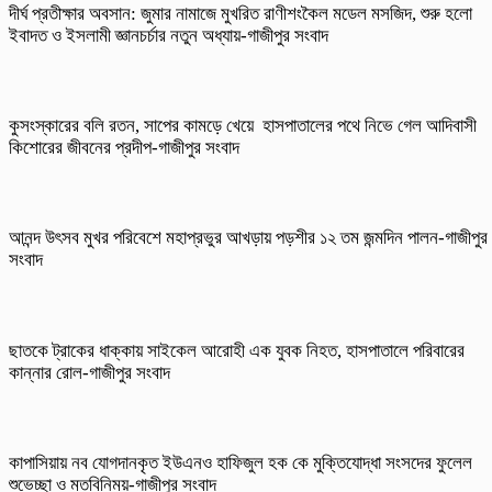
দীর্ঘ প্রতীক্ষার অবসান: জুমার নামাজে মুখরিত রাণীশংকৈল মডেল মসজিদ, শুরু হলো
ইবাদত ও ইসলামী জ্ঞানচর্চার নতুন অধ্যায়-গাজীপুর সংবাদ
কুসংস্কারের বলি রতন, সাপের কামড়ে খেয়ে হাসপাতালের পথে নিভে গেল আদিবাসী
কিশোরের জীবনের প্রদীপ-গাজীপুর সংবাদ
আনন্দ উৎসব মুখর পরিবেশে মহাপ্রভুর আখড়ায় পড়শীর ১২ তম জন্মদিন পালন-গাজীপুর
সংবাদ
ছাতকে ট্রাকের ধাক্কায় সাইকেল আরোহী এক যুবক নিহত, হাসপাতালে পরিবারের
কান্নার রোল-গাজীপুর সংবাদ
কাপাসিয়ায় নব যোগদানকৃত ইউএনও হাফিজুল হক কে মুক্তিযোদ্ধা সংসদের ফুলেল
শুভেচ্ছা ও মতবিনিময়-গাজীপুর সংবাদ