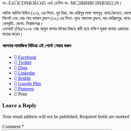
নং- E413CDNB381345 এবং চেসিস নং- MC2B8HRC0NB502129।
আটক আলিম উদ্দিন (২৩), এর পিতা- নূর মিয়া, সাং-হরিপুর লামা শামপুর, থানা-জৈন্তা, জেল
সিলেট এবং মোঃ শাহ কামাল মন্ডল (৩২) এর পিতা- মৃতঃ আহম্মদ মন্ডল, সাং-দারিয়াপুর, থানা
বেলকুচি, জেলা- সিরাজগঞ্জ।
এসআই (নিঃ)/৭০৩৮ মোঃ আবুল বাশার ঘটনার বিষয়ে বাদী হয়ে দক্ষিণ সুরমা থানায় এজাহার
দায়ের করেন।
আপনার সামাজিক মিডিয়া এই পোস্ট শেয়ার করুন
Facebook
Twitter
Digg
Linkedin
Reddit
Google Plus
Pinterest
Print
Leave a Reply
Your email address will not be published.
Required fields are marked
Comment
*