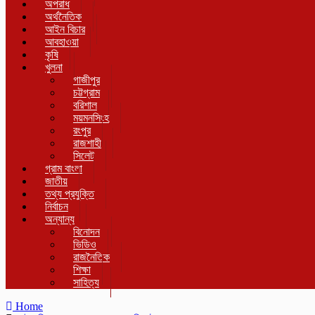
অপরাধ
অর্থনৈতিক
আইন বিচার
আবহাওয়া
কৃষি
খুলনা
গাজীপুর
চট্টগ্রাম
বরিশাল
ময়মনসিংহ
রংপুর
রাজশাহী
সিলেট
গ্রাম বাংলা
জাতীয়
তথ্য প্রযুক্তি
নির্বাচন
অন্যান্য
বিনোদন
ভিডিও
রাজনৈতিক
শিক্ষা
সাহিত্য
Home