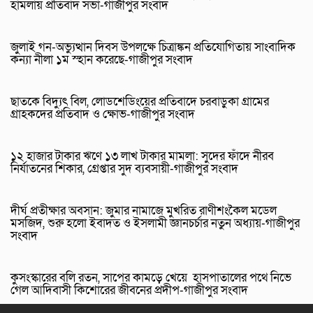
হামলায় প্রতিবাদ সভা-গাজীপুর সংবাদ
জুলাই গন-অভ্যুত্থান দিবস উপলক্ষে চিত্রাঙ্কন প্রতিযোগিতায় সাংবাদিক
কন্যা নীলা ১ম স্হান করেছে-গাজীপুর সংবাদ
ছাতকে বিদ্যুৎ বিল, লোডশেডিংয়ের প্রতিবাদে চরবাড়ুকা গ্রামের
গ্রাহকদের প্রতিবাদ ও ক্ষোভ-গাজীপুর সংবাদ
১২ হাজার টাকার ঋণে ১৩ লাখ টাকার মামলা: সুদের ফাঁদে নীরব
নির্যাতনের শিকার, গ্রেপ্তার সুদ ব্যবসায়ী-গাজীপুর সংবাদ
দীর্ঘ প্রতীক্ষার অবসান: জুমার নামাজে মুখরিত রাণীশংকৈল মডেল
মসজিদ, শুরু হলো ইবাদত ও ইসলামী জ্ঞানচর্চার নতুন অধ্যায়-গাজীপুর
সংবাদ
কুসংস্কারের বলি রতন, সাপের কামড়ে খেয়ে হাসপাতালের পথে নিভে
গেল আদিবাসী কিশোরের জীবনের প্রদীপ-গাজীপুর সংবাদ