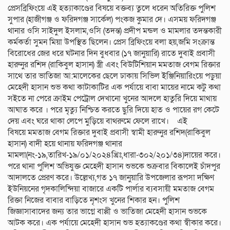
প্রেসব্রিফিংয়ে এই হত্যাকাণ্ডের বিষয়ে বক্তব্য তুলে ধরেন অতিরিক্ত পুলিশ
সুপার (হাজীগঞ্জ ও ফরিদগঞ্জ সার্কেল) পংকজ কুমার দে। এসময় ফরিদগঞ্জ
থানার ওসি সাইদুল ইসলাম,ওসি (তদন্ত) প্রদীপ মন্ডল ও মামলার তদন্তকারী
কর্মকর্তা সুমন মিয়া উপস্থিত ছিলেন। প্রেস ব্রিফিংয়ে বলা হয়,জমি সংক্রান্ত
বিরোধের জের ধরে ঘটনার দিন বুধবার (১৭ জানুয়ারি) রাতে দুবাই প্রবাসী
হারুনুর রশিদ (রাকিবুল হাসান) স্ত্রী এবং বিউটিশিয়ান মমতাজ বেগম রিক্তার
সাথে তার ভাতিজা আ:মালেকের ছেলে ঢাকায় সিভিল ইঞ্জিনিয়ারিংয়ে পড়ুয়া
মেহেদী হাসান শুভ কথা কাটাকাটির এক পর্যায়ে বাবা মায়ের নামে কটু কথা
সইতে না পেরে ক্রাইম পেট্রোল দেখানো খুনের আদলে হাতুরি দিয়ে মাথায়
আঘাত করে । পরে মৃত্যু নিশ্চিত করতে ছুরি দিয়ে হাত ও পায়ের রগ কেটে
দেয় এবং ঘরে থাকা লেপে মুড়িয়ে বাথরুমে ফেলে রাখে। এই
বিষয়ে মমতাজ বেগম রিক্তার দুবাই প্রবাসী স্বামী হারুনুর রশিদ(রাকিবুল
হাসান) বাদী হয়ে থানায় ফরিদগঞ্জ থানার
মামলা(নং-১৯,তারিখ-১৯/০১/২০২৪খ্রিঃ,ধারা-৩০২/২০১/৩৪)দায়ের করে।
পরে থানা পুলিশ অভিযুক্ত মেহেদী হাসান শুভকে শুক্রবার বিকালেই চাঁদপুর
আদালতে প্রেরণ করে। উল্লেখ্য,গত ১৭ জানুয়ারি উপজেলার রূপসা দক্ষিণ
ইউনিয়নের গৃদকালিন্দিয়া বাজারে একটি পার্লার ব্যবসায়ী মমতাজ বেগম
রিক্তা নিজের বাবার বাড়িতে নৃশংস খুনের শিকার হন। পুলিশ
জিজ্ঞাসাবাদের জন্য তার ভাগ্নে বাপ্পী ও ভাতিজা মেহেদী হাসান শুভকে
আটক করে। এক পর্যায়ে মেহেদী হাসান শুভ হত্যাকণ্ডের কথা স্বীকার করে।