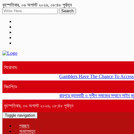
বৃহস্পতিবার, ০৬ অগাস্ট ২০২৬, ০৮:৪৮ পূর্বাহ্ন
Search
শিরোনাম:
Gamblers Have The Chance To Access Rewa
বিঙাপ্তিঃ
রায়পুরে ব্যাবসায়ী ও সুশীল সমাজের সম্মানে সাইদ জু
বৃহস্পতিবার, ০৬ অগাস্ট ২০২৬, ০৮:৪৮ পূর্বাহ্ন
Toggle navigation
প্রচ্ছদ
অকালমৃত্যু