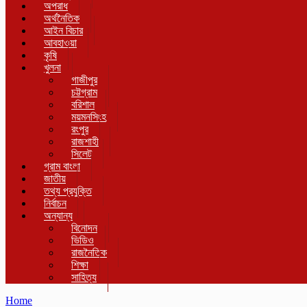
অপরাধ
অর্থনৈতিক
আইন বিচার
আবহাওয়া
কৃষি
খুলনা
গাজীপুর
চট্টগ্রাম
বরিশাল
ময়মনসিংহ
রংপুর
রাজশাহী
সিলেট
গ্রাম বাংলা
জাতীয়
তথ্য প্রযুক্তি
নির্বাচন
অন্যান্য
বিনোদন
ভিডিও
রাজনৈতিক
শিক্ষা
সাহিত্য
Home