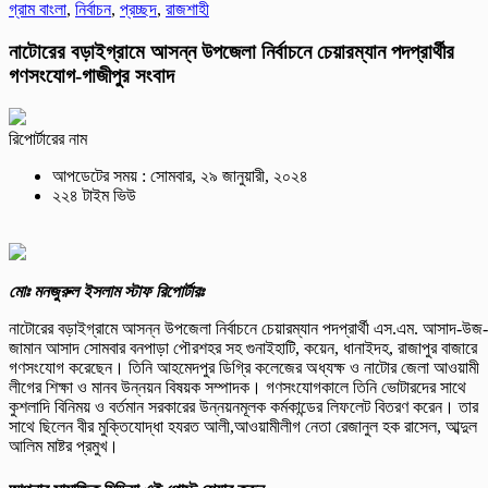
গ্রাম বাংলা
,
নির্বাচন
,
প্রচ্ছদ
,
রাজশাহী
নাটোরের বড়াইগ্রামে আসন্ন উপজেলা নির্বাচনে চেয়ারম্যান পদপ্রার্থীর
গণসংযোগ-গাজীপুর সংবাদ
রিপোর্টারের নাম
আপডেটের সময় : সোমবার, ২৯ জানুয়ারী, ২০২৪
২২৪ টাইম ভিউ
মোঃ মনজুরুল ইসলাম স্টাফ রিপোর্টারঃ
নাটোরের বড়াইগ্রামে আসন্ন উপজেলা নির্বাচনে চেয়ারম্যান পদপ্রার্থী এস.এম. আসাদ-উজ-
জামান আসাদ সোমবার বনপাড়া পৌরশহর সহ গুনাইহাটি, কয়েন, ধানাইদহ, রাজাপুর বাজারে
গণসংযোগ করেছেন। তিনি আহমেদপুর ডিগ্রি কলেজের অধ্যক্ষ ও নাটোর জেলা আওয়ামী
লীগের শিক্ষা ও মানব উন্নয়ন বিষয়ক সম্পাদক। গণসংযোগকালে তিনি ভোটারদের সাথে
কুশলাদি বিনিময় ও বর্তমান সরকারের উন্নয়নমূলক কর্মকান্ডের লিফলেট বিতরণ করেন। তার
সাথে ছিলেন বীর মুক্তিযোদ্ধা হযরত আলী,আওয়ামীলীগ নেতা রেজানুল হক রাসেল, আব্দুল
আলিম মাষ্টর প্রমুখ।