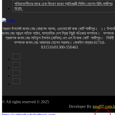
সুবিধাভোগীদের মাঝে চেক বিতরণ করেন প্রতিমন্ত্রী সিমিন হোসেন রিমি-গাজীপুর
সংবাদ
প্রধান উপদেষ্টা জনাব মোঃ মোরশেদ আলম, এডভোকেট জজ কোর্ট গাজীপুর। ২। উপদেষ্
জনাব মোঃ আব্দুল লতিফ পাঠান, সাপ্তাহিক দেশ প্রিয় প্রিন্ট পএিকার সম্পাদক। সম্পাদক
প্রকাশক জনাব মোঃ সাইফুল ইসলান (মানিক) এল এল বি জজ কোর্ট গাজীপুর। নির্বাহী
সম্পাদক জনাব মোঃ আজাহার হোসেন সরকার। মোবাইল নাম্বার 01710-
831516/01300-550461
© All rights reserved © 2025
Developer By
insafIT.com.
https://writingbachelorthesis.com