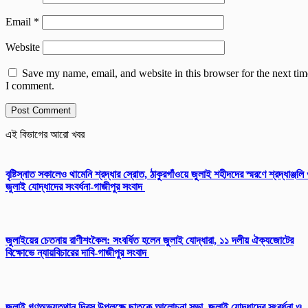
Email
*
Website
Save my name, email, and website in this browser for the next tim
I comment.
এই বিভাগের আরো খবর
বৃষ্টিস্নাত সকালেও থামেনি শ্রদ্ধার স্রোত, ঠাকুরগাঁওয়ে জুলাই শহীদদের স্মরণে শ্রদ্ধাঞ্জলি
জুলাই যোদ্ধাদের সংবর্ধনা-গাজীপুর সংবাদ
জুলাইয়ের চেতনায় রাণীশংকৈল: সংবর্ধিত হলেন জুলাই যোদ্ধারা, ১১ দলীয় ঐক্যজোটের
বিক্ষোভে ন্যায়বিচারের দাবি-গাজীপুর সংবাদ
জুলাই গণঅভ্যুত্থান দিবস উপলক্ষে ছাতকে আলোচনা সভা, জুলাই যোদ্ধাদের সংবর্ধনা ও