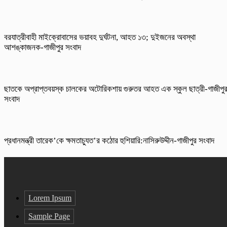
বরযাত্রীবাহী মাইক্রোবাসের ভয়াবহ দুর্ঘটনা, আহত ১৩; দুইজনের অবস্থা
আশঙ্কাজনক-গাজীপুর সংবাদ
ছাতকে অপ্রাপ্তবয়স্ক চালকের অটোরিকশায় গুরুতর আহত এক স্কুল ছাত্রী-গাজীপু
সংবাদ
প্রধানমন্ত্রী তারেক’কে ক্ষমতাচ্যুত’র কঠোর হুশিয়ারি:নাসিরুউদ্দীন-গাজীপুর সংবাদ
Lorem Ipsum
Sample Page