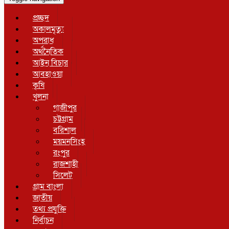
প্রচ্ছদ
অকালমৃত্যু
অপরাধ
অর্থনৈতিক
আইন বিচার
আবহাওয়া
কৃষি
খুলনা
গাজীপুর
চট্টগ্রাম
বরিশাল
ময়মনসিংহ
রংপুর
রাজশাহী
সিলেট
গ্রাম বাংলা
জাতীয়
তথ্য প্রযুক্তি
নির্বাচন