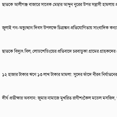
ছাতকে আলীগঞ্জ বাজারে সাবেক মেম্বার আব্দুন নুরের উপর সন্ত্রাসী হামলায়
জুলাই গন-অভ্যুত্থান দিবস উপলক্ষে চিত্রাঙ্কন প্রতিযোগিতায় সাংবাদিক কন
ছাতকে বিদ্যুৎ বিল, লোডশেডিংয়ের প্রতিবাদে চরবাড়ুকা গ্রামের গ্রাহকদের
১২ হাজার টাকার ঋণে ১৩ লাখ টাকার মামলা: সুদের ফাঁদে নীরব নির্যাতনের শ
দীর্ঘ প্রতীক্ষার অবসান: জুমার নামাজে মুখরিত রাণীশংকৈল মডেল মসজিদ, 