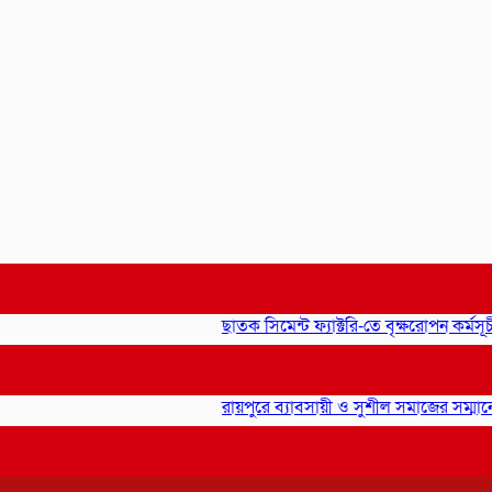
ছাতক সিমেন্ট ফ্যাক্টরি-তে বৃক্ষরোপন কর্মসূচীর 
রায়পুরে ব্যাবসায়ী ও সুশীল সমাজের সম্মানে সা