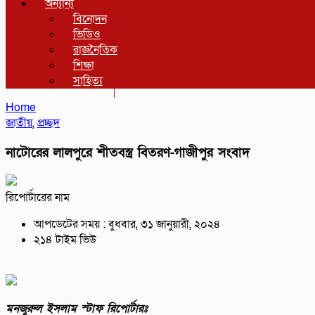
অন্যান্য
বিনোদন
ভিডিও
রাজনৈতিক
শিক্ষা
সাহিত্য
Home
জাতীয়
,
প্রচ্ছদ
নাটোরের লালপুরে শীতবস্ত্র বিতরণ-গাজীপুর সংবাদ
রিপোর্টারের নাম
আপডেটের সময় : বুধবার, ৩১ জানুয়ারী, ২০২৪
২১৪ টাইম ভিউ
মনজুরুল ইসলাম স্টাফ রিপোর্টারঃ