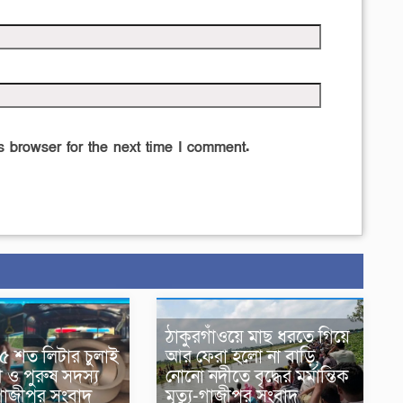
 browser for the next time I comment.
ঠাকুরগাঁওয়ে মাছ ধরতে গিয়ে
 ৫ শত লিটার চুলাই
আর ফেরা হলো না বাড়ি,
 ও পুরুষ সদস্য
নোনো নদীতে বৃদ্ধের মর্মান্তিক
গাজীপুর সংবাদ
মৃত্যু-গাজীপুর সংবাদ