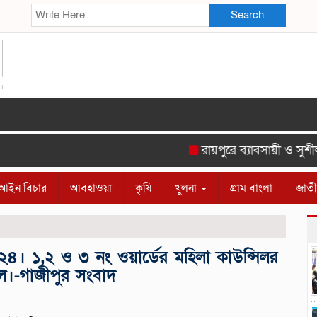
Search
রায়পুরে ব্যাবসায়ী ও সুশীল সম
আইন বিচার
আবহাওয়া
কৃষি
খুলনা
গ্রাম বাংলা
জাত
২৪। ১,২ ও ৩ নং ওয়ার্ডের মহিলা কাউন্সিলর
রুল।-গাজীপুর সংবাদ