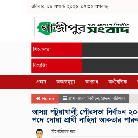
রবিবার, ০৯ অগাস্ট ২০২৬, ০৭:৩২ অপরাহ্ন
শিরোনাম:
বিঙাপ্তিঃ
প্রচ্ছদ
অকালমৃত্যু
অপরাধ
অর্থনৈতিক
গ্রাম বাংলা
,
নির্বাচন
,
প্রচ্ছদ
,
বরিশাল
Home
আসন্ন পটুয়াখালী পৌরসভা নির্বাচন ২০
পদে দোয়া প্রার্থী নাহিদা আকতার পা
রিপোর্টারের নাম