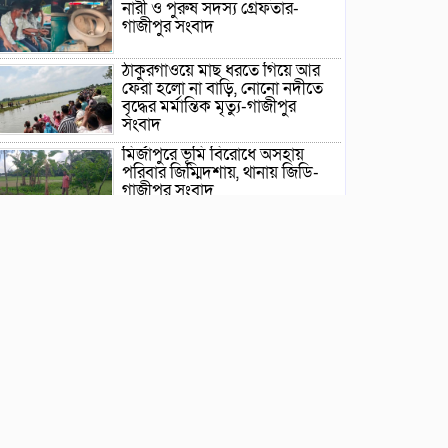
নারী ও পুরুষ সদস্য গ্রেফতার-
গাজীপুর সংবাদ
ঠাকুরগাঁওয়ে মাছ ধরতে গিয়ে আর
ফেরা হলো না বাড়ি, নোনো নদীতে
বৃদ্ধের মর্মান্তিক মৃত্যু-গাজীপুর
সংবাদ
মির্জাপুরে ভূমি বিরোধে অসহায়
পরিবার জিম্মিদশায়, থানায় জিডি-
গাজীপুর সংবাদ
ছাতক সিমেন্ট ফ্যাক্টরি-তে বৃক্ষরোপন
কর্মসূচীর উদ্বোধন-গাজীপুর সংবাদ
ছাতক উপজেলা দলিল লেখক
সমিতির ত্রি-বার্ষিক নির্বাচন ২২
আগষ্ট শনিবার-গাজীপুর সংবাদ
ছাতকে গোবিনগঞ্জ ইউনিয়ন পরিষদ
কার্যালয় পরিদর্শনে ইউএনও মোঃ
মহি উদ্দিন-গাজীপুর সংবাদ