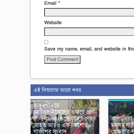
Email
*
Website
Save my name, email, and website in this
এই বিভাগের আরো খবর
ঠাকুরগাঁওয়ে
মোটরসাইকেলের ধাক্কায় প্রাণ
গেল বৃদ্ধ ও কিশোরের,গুরুতর
কাপাসিয়া
আহত আরও এক কিশোর-
মদসহ নারী
গাজীপুর সংবাদ
গ্রেফতার-