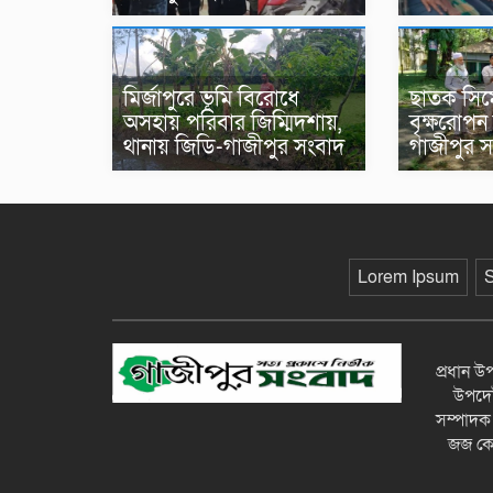
মির্জাপুরে ভূমি বিরোধে
ছাতক সিমেন
অসহায় পরিবার জিম্মিদশায়,
বৃক্ষরোপন 
থানায় জিডি-গাজীপুর সংবাদ
গাজীপুর 
Lorem Ipsum
প্রধান 
উপদেষ্
সম্পাদক
জজ কোর