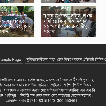
ছাতক উপজেলা দলিল লেখক
্ট ফ্যাক্টরি-তে
সমিতির ত্রি-বার্ষিক নির্বাচন
কর্মসূচীর উদ্বোধন-
২২ আগষ্ট শনিবার-গাজীপুর
সংবাদ
সংবাদ
Sample Page
সুবিধাভোগীদের মাঝে চেক বিতরণ করেন প্রতিমন্ত্রী সিমিন
উপদেষ্টা জনাব মোঃ মোরশেদ আলম, এডভোকেট জজ কোর্ট গাজীপুর। ২।
টা জনাব মোঃ আব্দুল লতিফ পাঠান, সাপ্তাহিক দেশ প্রিয় প্রিন্ট পএিকার
। সম্পাদক ও প্রকাশক জনাব মোঃ সাইফুল ইসলান (মানিক) এল এল বি
্ট গাজীপুর। নির্বাহী সম্পাদক জনাব মোঃ আজাহার হোসেন সরকার।
মোবাইল নাম্বার 01710-831516/01300-550461