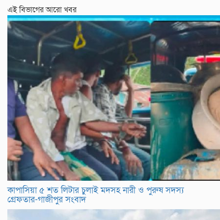
এই বিভাগের আরো খবর
কাপাসিয়া ৫ শত লিটার চুলাই মদসহ নারী ও পুরুষ সদস্য
গ্রেফতার-গাজীপুর সংবাদ