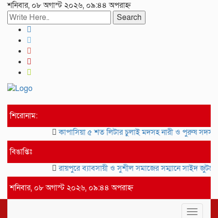
শনিবার, ০৮ অগাস্ট ২০২৬, ০৯:৪৪ অপরাহ্ন
Search
শিরোনাম:
কাপাসিয়া ৫ শত লিটার চুলাই মদসহ নারী ও পুরুষ সদস্য গ্রেফ
বিঙাপ্তিঃ
রায়পুরে ব্যাবসায়ী ও সুশীল সমাজের সম্মানে সাইদ জুটনের ইফ
শনিবার, ০৮ অগাস্ট ২০২৬, ০৯:৪৪ অপরাহ্ন
Toggle