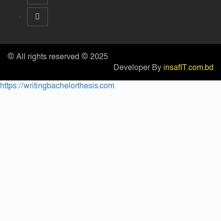
© All rights reserved © 2025
Developer By
insafIT.com.bd
https://writingbachelorthesis.com