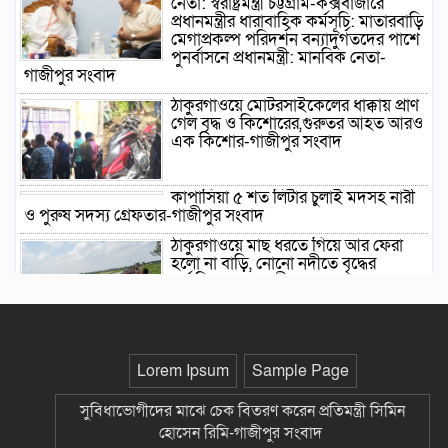
নেতা: স্বরাষ্ট্রমন্ত্রী চট্টগ্রাম-কক্সবাজারে
প্রধানমন্ত্রীর ধারাবাহিক কর্মসূচি: মাতারবাড়ি
মেগাপ্রকল্প পরিদর্শন বন্যাদুর্গতদের পাশে
পুনর্বাসনে প্রধানমন্ত্রী: মানবিক নেতা-
গাজীপুর সংবাদ
ঠাকুরগাঁওয়ে মোটরসাইকেলের ধাক্কায় প্রাণ
গেল বৃদ্ধ ও কিশোরের,গুরুতর আহত আরও
এক কিশোর-গাজীপুর সংবাদ
কাপাসিয়া ৫ শত লিটার চুলাই মদসহ নারী
ও পুরুষ সদস্য গ্রেফতার-গাজীপুর সংবাদ
ঠাকুরগাঁওয়ে মাছ ধরতে গিয়ে আর ফেরা
হলো না বাড়ি, নোনো নদীতে বৃদ্ধের
মর্মান্তিক মৃত্যু-গাজীপুর সংবাদ
মির্জাপুরে ভূমি বিরোধে অসহায় পরিবার
জিম্মিদশায়, থানায় জিডি-গাজীপুর সংবাদ
Lorem Ipsum
Sample Page
ছাতক সিমেন্ট ফ্যাক্টরি-তে বৃক্ষরোপন
কর্মসূচীর উদ্বোধন-গাজীপুর সংবাদ
সুবিধাভোগীদের মাঝে চেক বিতরণ করেন প্রতিমন্ত্রী সিমিন
হোসেন রিমি-গাজীপুর সংবাদ