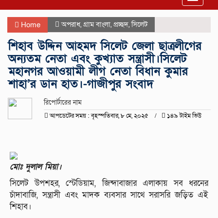
navigat
অপরাধ
,
গ্রাম বাংলা
,
প্রচ্ছদ
,
সিলেট
Home
শিহাব উদ্দিন আহমদ সিলেট জেলা ছাত্রলীগের
অন্যতম নেতা এবং কুখ্যাত সন্ত্রাসী।সিলেট
মহানগর আওয়ামী লীগ নেতা বিধান কুমার
শাহা’র ডান হাত।-গাজীপুর সংবাদ
রিপোর্টারের নাম
আপডেটের সময় : বৃহস্পতিবার, ৮ মে, ২০২৫
১৪৯ টাইম ভিউ
মোঃ দুলাল মিয়া।
সিলেট উপশহর, স্টেডিয়াম, জিন্দাবাজার এলাকায় সব ধরনের
চাঁদাবাজি, সন্ত্রাসী এবং মাদক ব্যবসার সাথে সরাসরি জড়িত এই
শিহাব।